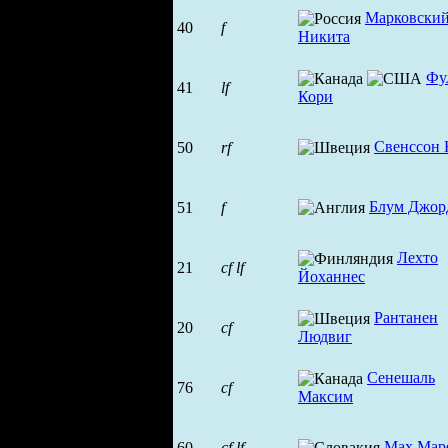
Марковски
40
f
Никита
Фу
41
lf
Кори
Свенссон
50
rf
Блум Джор
51
f
Лехто
21
cf
lf
Йоханнес
Рантанен
20
cf
Людвиг
Сенешаль
76
cf
Максим
Мах Мар
60
cf
lf