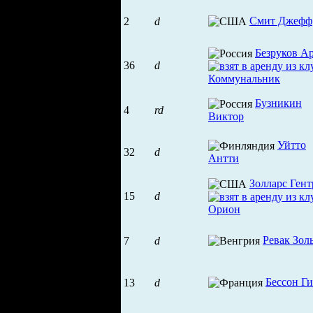
Смит Джефф
2
d
Безруков А
36
d
Бузникин
4
rd
Виктор
Уйтто
32
d
Антти
Золларс Гент
15
d
Ревак Зол
7
d
Бессон Г
13
d