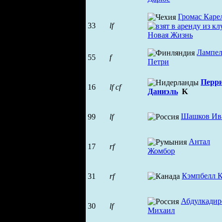
Громас Каре
33
lf
Лампел
55
f
Петри
Перр
16
lf
cf
Даниэль
K
Шашков Ив
99
lf
Антал
17
rf
Жомбор
Кэмпбелл 
31
rf
Абдулкадир
30
lf
Михаил