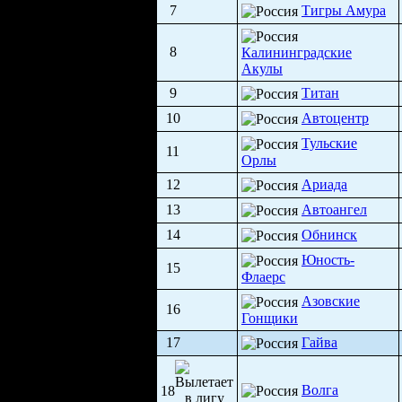
7
Тигры Амура
8
Калининградские
Акулы
9
Титан
10
Автоцентр
Тульские
11
Орлы
12
Ариада
13
Автоангел
14
Обнинск
Юность-
15
Флаерс
Азовские
16
Гонщики
17
Гайва
Волга
18