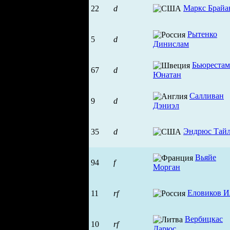
Маркс Брайа
22
d
Рытенко
5
d
Динислам
Бьюрестам
67
d
Юнатан
Салливан
9
d
Дэниэл
Эндрюс Тай
35
d
Вьяйе
94
f
Морган
Еловиков И
11
rf
Вербицкас
10
rf
Дарюс