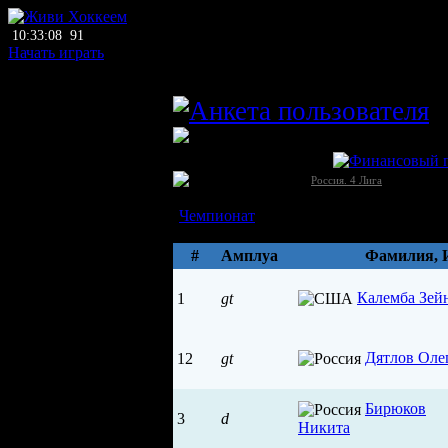
10:33:08
91
Начать играть
главный тренер
I
ЛХЛ
ХК Гайва (Пермь)
Россия →
[4]
Россия. 4 Лига
Состав
Чемпионат
Параметры
#
Амплуа
Фамилия, 
Калемба Зей
1
gt
Дятлов Оле
12
gt
Бирюков
3
d
Никита