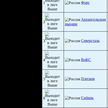
Форс
1
Архангельские
2
рыцари
Северсталь
3
ВоКС
4
Плесков
5
Сибирь
6