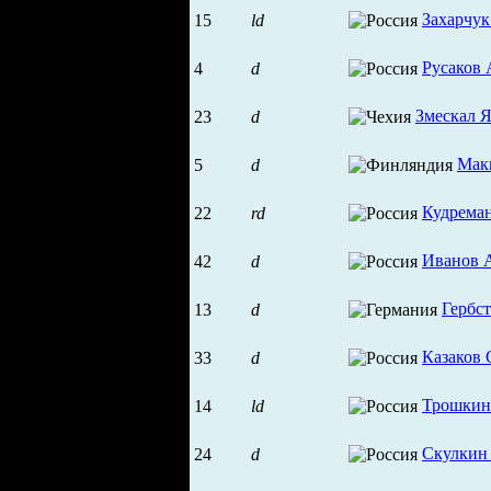
Захарчук
15
ld
Русаков
4
d
Змескал 
23
d
Мак
5
d
Кудрема
22
rd
Иванов 
42
d
Гербст
13
d
Казаков 
33
d
Трошкин
14
ld
Скулкин
24
d