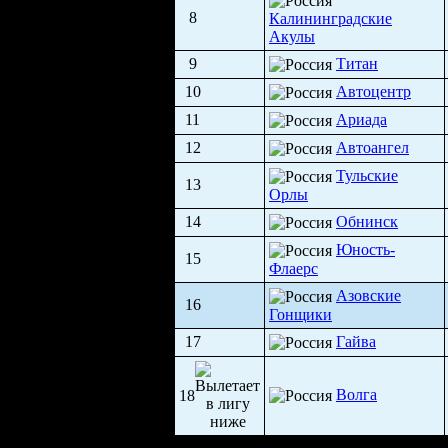
8
Калининградские
Акулы
9
Титан
10
Автоцентр
11
Ариада
12
Автоангел
Тульские
13
Орлы
14
Обнинск
Юность-
15
Флаерс
Азовские
16
Гонщики
17
Гайва
Волга
18