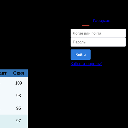
Вход
Регистрация
Войти
Забыли пароль?
или
ант
Cкил
3
109
1
98
2
96
2
97