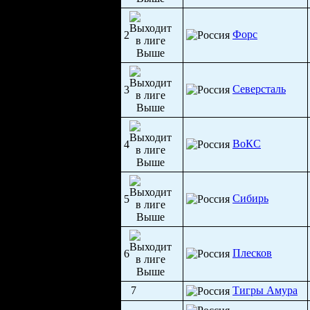
Форс
2
Северсталь
3
ВоКС
4
Сибирь
5
Плесков
6
7
Тигры Амура