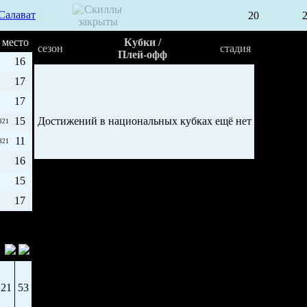
Салават
20
место
Кубки /
сезон
стадия
Плей-офф
16
17
17
15
Достижений в национальных кубках ещё нет
321
11
321
16
15
17
21
53