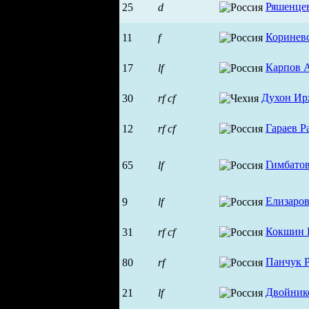
Ряшенце
25
d
Коринев
11
f
Карпов 
17
lf
Духон И
30
rf
cf
Гараев Р
12
rf
cf
Гимбато
65
lf
Елизаров
9
lf
Кокшин 
31
rf
cf
Панчук 
80
rf
Двойник
21
lf