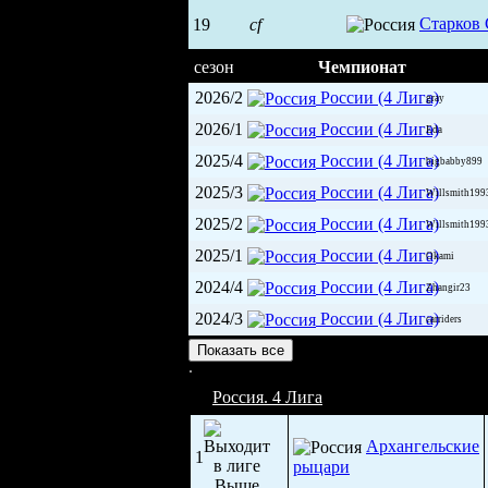
Старков 
19
cf
сезон
Чемпионат
2026/2
России (4 Лига)
gray
2026/1
России (4 Лига)
Eda
2025/4
России (4 Лига)
bigbabby899
2025/3
России (4 Лига)
Willsmith199
2025/2
России (4 Лига)
Willsmith199
2025/1
России (4 Лига)
Okami
2024/4
России (4 Лига)
Zhangir23
2024/3
России (4 Лига)
carriders
Ледовая арена Азов (3 000)
Показать все
Россия. 4 Лига
Архангельские
1
рыцари