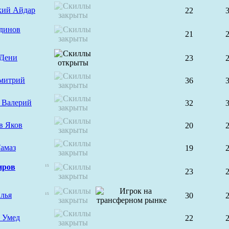
кий Айдар
22
динов
21
 Дени
23
митрий
36
 Валерий
32
в Яков
20
амаз
19
иров
15
23
лья
30
15
 Умед
22