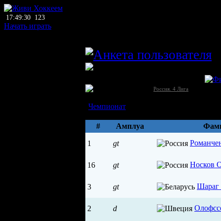
17:49:30
123
Начать играть
главный тренер
g
ЛХЛ
ХК Азовские Гонщики (Азов)
Россия →
[4]
Россия. 4 Лига
Состав
Чемпионат
Параметры
#
Амплуа
Фам
Романче
1
gt
Носков 
16
gt
Шараг
3
gt
Олофсс
2
d