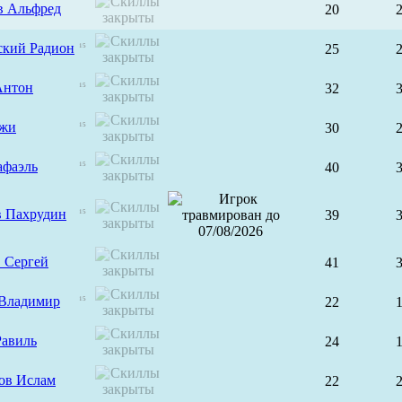
в Альфред
20
ский Радион
25
15
Антон
32
15
ржи
30
15
афаэль
40
15
в Пахрудин
39
15
 Сергей
41
Владимир
22
15
Равиль
24
ов Ислам
22