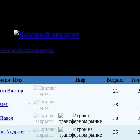
ray
илия, Имя
Инф
Возраст
Тал
нко Виктор
21
Олег
28
15
 Павел
30
он Андреас
35
15