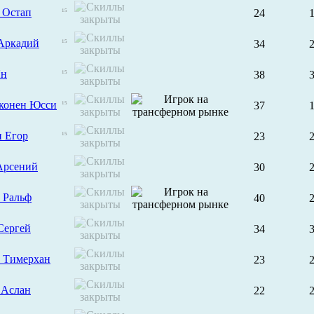
 Остап
24
15
 Аркадий
34
15
Ян
38
15
конен Юсси
37
15
н Егор
23
15
Арсений
30
 Ральф
40
Сергей
34
 Тимерхан
23
 Аслан
22