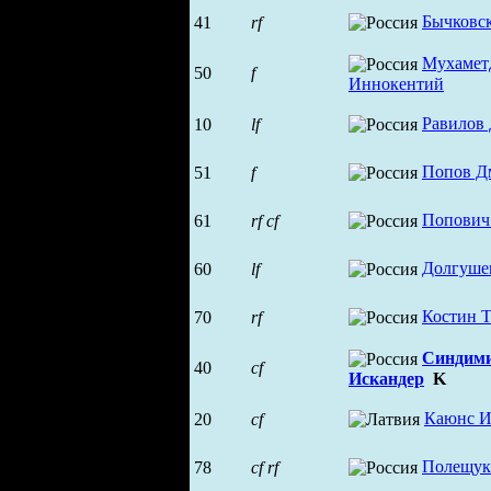
Бычковс
41
rf
Мухамет
50
f
Иннокентий
Равилов
10
lf
Попов Д
51
f
Попович
61
rf
cf
Долгуше
60
lf
Костин Т
70
rf
Синдим
40
cf
Искандер
K
Каюнс И
20
cf
Полещук
78
cf
rf