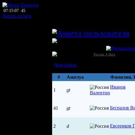
07:15:07
45
Начать играть
главный тренер
L
ЛХЛ
ХК ВоКС (Тольятти)
Россия →
[4]
Россия. 4 Лига
Состав
Чемпионат
Параметры
#
Амплуа
Фамилия, 
Иванов
1
gt
Валентин
Беспалов В
41
gt
Евсеенков Г
2
d