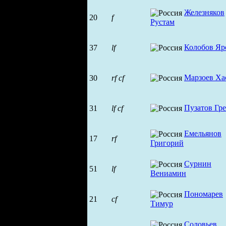
Железняков
20
f
Рустам
Колобов Яр
37
lf
Марзоев Ха
30
rf
cf
Пузатов Гр
31
lf
cf
Емельянов
17
rf
Григорий
Сурнин
51
lf
Вениамин
Пономарев
21
cf
Тимур
Соловьев