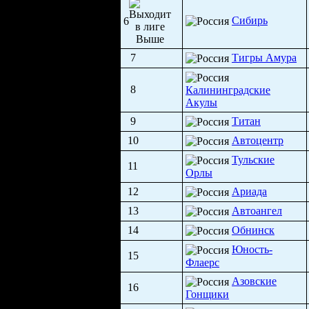
Сибирь
6
7
Тигры Амура
8
Калининградские
Акулы
9
Титан
10
Автоцентр
Тульские
11
Орлы
12
Ариада
13
Автоангел
14
Обнинск
Юность-
15
Флаерс
Азовские
16
Гонщики