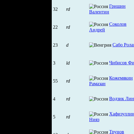
Гришин
32
rd
Валентин
Соколов
22
rd
Андрей
Сабо Рола
23
d
Чибисов Фи
3
ld
Кожемякин
55
rd
Рамазан
Водзик Лин
4
rd
Хафизулли
5
rd
Нияз
Трунов