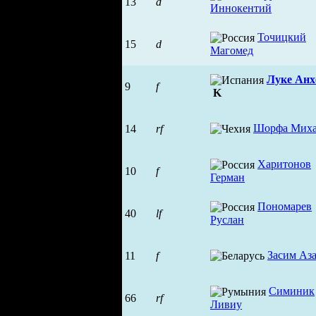
13
d
Иннокентий
Точицкий
15
d
Магомед
Луке Анх
9
f
K
Шорфа Мих
14
rf
Харитонов
10
f
Герман
Пономарев
40
lf
Руслан
Засим Аз
11
f
Симиник
66
rf
Ливиу