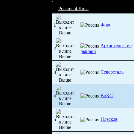
Россия. 4 Лига
Форс
1
Архангельские
2
рыцари
Северсталь
3
ВоКС
4
Плесков
5