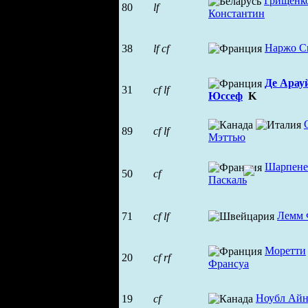
Грищенк
80
lf
Константин
Наржо С
38
lf
cf
Де Арау
31
cf
lf
Юссеф
K
89
cf
lf
Мэттью
Шарпене
50
cf
Паскаль
Лемм 
71
cf
lf
Моретти
20
cf
rf
Франсуа
Ноубл Айн
19
cf