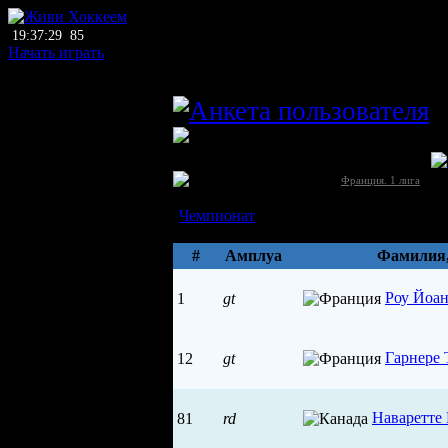
19:37:29
85
Начать играть
главный тренер
1
ЛХЛ
Межинан (Сен-Жени-лез-Ольер)
Франция →
[1]
Франция. 1 лига
Состав
Чемпионат
Параметры
#
Амплуа
Фамилия
Роу Йоа
1
gt
Гарнере 
12
gt
Наваретте
81
rd