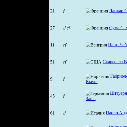
Ланкар 
21
f
Сума Са
27
lf
cf
Папп Чаб
11
rf
Скарселла 
51
rf
Габриэл
9
f
Кьелл
Штауерн
45
f
Заша
Паоло Анд
61
lf