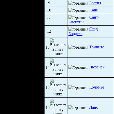
9
Бастия
10
Канн
Сант-
11
Квентин
Стад
12
Борделе
Трините
13
Люзенак
14
Коломье
15
Ланс
16