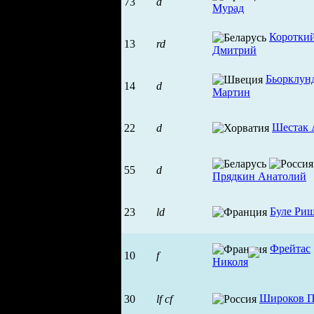
73
d
Мурад
Коротки
13
rd
Дмитрий
Бьорклун
14
d
Мартин
Шестак 
22
d
55
d
Прядкин Анатолий
Буле Ри
23
ld
Фрейтас
10
f
Николя
Широков П
30
lf
cf