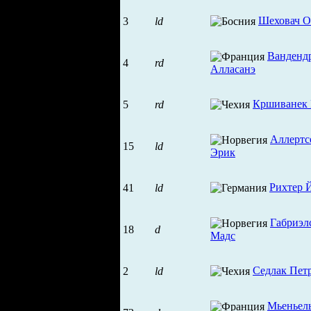
Шеховач О
3
ld
Ванденд
4
rd
Алласанэ
Кршиванек 
5
rd
Аллертс
15
ld
Эрик
Рихтер 
41
ld
Габриэл
18
d
Мадс
Седлак Пет
2
ld
Мьеньел