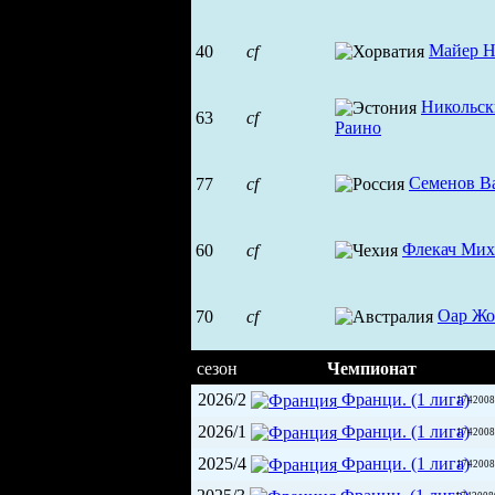
Майер Н
40
cf
Никольс
63
cf
Раино
Семенов В
77
cf
Флекач Мих
60
cf
Оар Жо
70
cf
сезон
Чемпионат
2026/2
Франци. (1 лига)
1742008
2026/1
Франци. (1 лига)
1742008
2025/4
Франци. (1 лига)
1742008