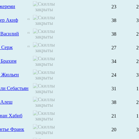
жереми
23
2
ер Акиф
38
3
15
 Василий
38
2
15
 Серж
27
2
15
 Брахим
34
2
р Жюльен
24
3
ли Себастьян
31
1
 Алеш
38
2
нан Хабиб
21
1
нтье Франк
20
3