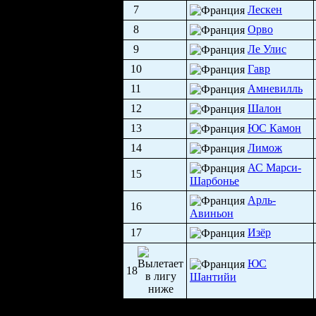
7
Лескен
8
Орво
9
Ле Улис
10
Гавр
11
Амневилль
12
Шалон
13
ЮС Камон
14
Лимож
АС Марси-
15
Шарбонье
Арль-
16
Авиньон
17
Изёр
ЮС
18
Шантийи