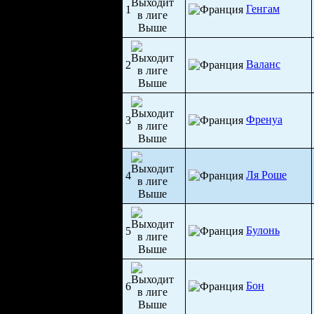
Генгам
1
Валанс
2
Френуа
3
Ля Роше
4
Булонь
5
Бон
6