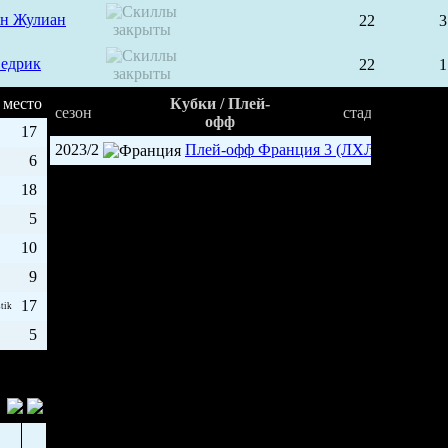
ен Жулиан
22
3
Седрик
22
1
место
Кубки / Плей-
сезон
стадия
офф
17
2023/2
Плей-офф Франция 3 (ЛХЛ)
1/8
6
18
5
10
9
17
tik
5