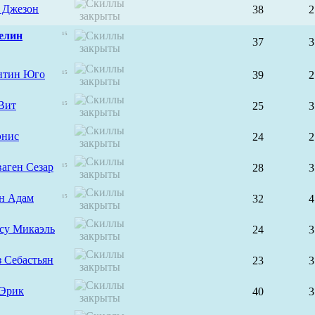
 Джезон
38
2
елин
15
37
3
нтин Юго
39
2
15
Вит
25
3
15
энис
24
2
аген Сезар
28
3
15
н Адам
32
4
15
су Микаэль
24
3
 Себастьян
23
3
 Эрик
40
3