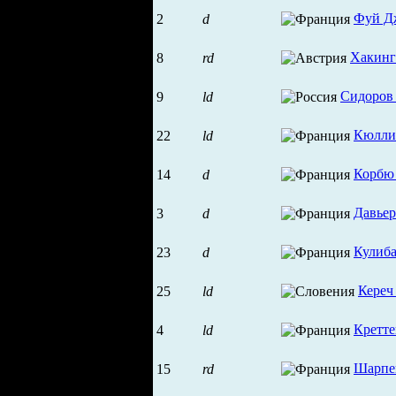
Фуй Д
2
d
Хакинг
8
rd
Сидоров
9
ld
Кюлли
22
ld
Корбю
14
d
Давье
3
d
Кулиба
23
d
Кереч
25
ld
Кретте
4
ld
Шарпе
15
rd