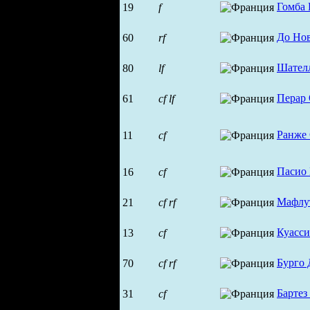
Гомба 
19
f
До Но
60
rf
Шател
80
lf
Перар
61
cf
lf
Ранже
11
cf
Пасио
16
cf
Мафлу
21
cf
rf
Куасси
13
cf
Бурго 
70
cf
rf
Бартез
31
cf