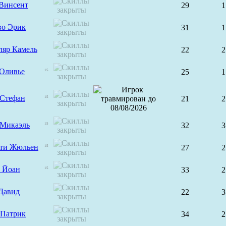
Винсент
29
1
во Эрик
31
1
ляр Камель
22
2
 Оливье
25
1
15
 Стефан
21
2
15
 Микаэль
32
3
15
ти Жюльен
27
2
15
 Йоан
33
2
15
Давид
22
3
 Патрик
34
2