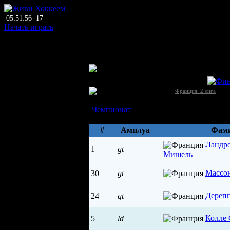
05:51:56
17
Начать играть
главный тренер
нет тренера
ЛХЛ
Ля Роше (Ля Роше-сюр-Йон)
Франция →
[2]
Франция. 2 лига
Состав
Чемпионат
Параметры
#
Амплуа
Фами
Ландр
1
gt
Мишель
Массо
30
gt
Дереп
24
gt
Колле 
5
ld