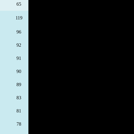
65
119
96
92
91
90
89
83
81
78