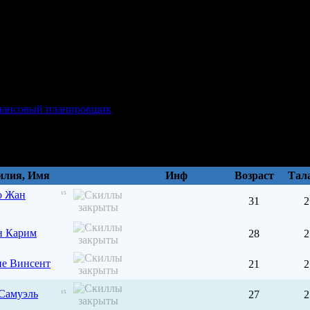
лия, Имя
Инф
Возраст
Тал
о Жан
15
31
2
н Карим
28
2
пе Винсент
21
2
Самуэль
27
2
15