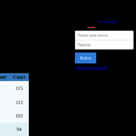
Вход
Регистрация
Войти
Забыли пароль?
или
ант
Cкил
115
113
103
94