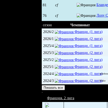
Бланд
81
cf
Лоху 
76
cf
сезон
Чемпионат
2026/2
Франци. (1 лига)
2026/1
Франци. (2 лига)
2025/4
Франци. (1 лига)
2025/3
Франци. (2 лига)
2025/2
Франци. (2 лига)
2025/1
Франци. (2 лига)
2024/4
Франци. (1 лига)
mikehrus
2024/3
Франци. (2 лига)
Frisko
Арена Ля Роше (1 500)
Показать все
Франция. 2 лига