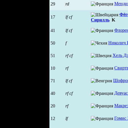
Менди
29
rd
Фёг
17
lf
cf
Сирилль
K
Флоре
41
lf
cf
Николич 
50
f
Хель Д
51
rf
cf
Свиртв
10
rf
Шофро
71
lf
cf
Девуас
40
rf
cf
Макрез
20
rf
Гомис
12
lf