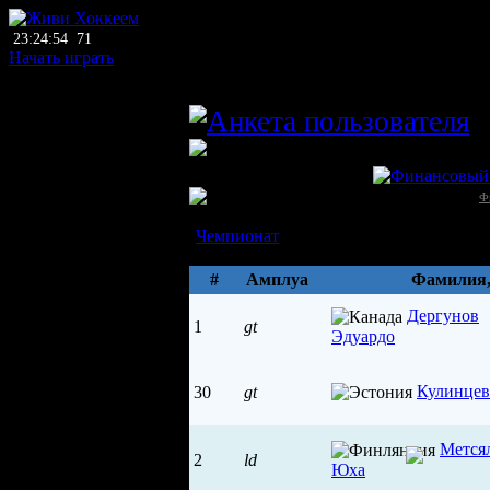
23:24:54
71
Начать играть
главный тренер
ЛХЛ
ЙИППО (Йоэнсуу)
Финляндия →
Ф
Состав
Чемпионат
Параметры
#
Амплуа
Фамилия
Дергунов
1
gt
Эдуардо
Кулинцев
30
gt
Мется
2
ld
Юха