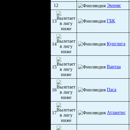
12
Экеняс
ГБК
13
Кунглига
14
Вантаа
15
Паса
16
Атлантис
17