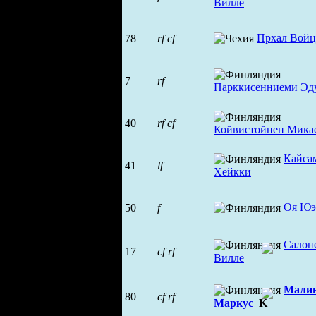
Вилле
Прхал Войц
78
rf
cf
7
rf
Парккисенниеми Эд
40
rf
cf
Койвистойнен Мика
Кайса
41
lf
Хейкки
Оя Юэ
50
f
Салон
17
cf
rf
Вилле
Мали
80
cf
rf
Маркус
K