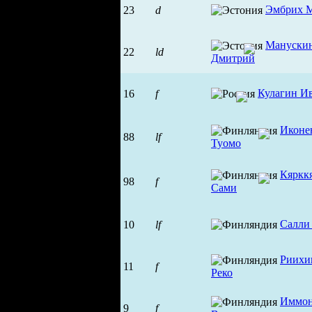
Эмбрих 
23
d
Мануски
22
ld
Дмитрий
Кулагин И
16
f
Иконе
88
lf
Туомо
Кяркк
98
f
Сами
Салли
10
lf
Риихи
11
f
Реко
Иммо
9
f