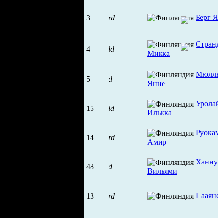
Берг 
3
rd
Стран
4
ld
Микка
Мюлл
5
d
Янне
Урола
15
ld
Илькка
Руока
14
rd
Амир
Ханну
48
d
Вильями
Пааян
13
rd