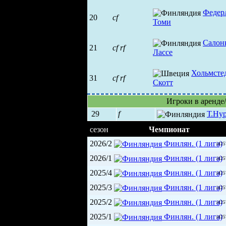
Федер
20
cf
Томи
Салон
21
cf
rf
Лассе
Хольмсте
31
cf
rf
Скотт
Игроки в аренде
29
f
Т.Ну
сезон
Чемпионат
2026/2
Финлян. (1 лига)
id2
2026/1
Финлян. (1 лига)
id2
2025/4
Финлян. (1 лига)
id2
2025/3
Финлян. (1 лига)
id2
2025/2
Финлян. (1 лига)
id2
2025/1
Финлян. (1 лига)
id2