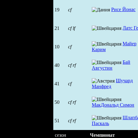
Рисе Йонас
19
cf
Латс Г
21
cf
lf
Майер
10
cf
Карим
Бай
40
cf
rf
Августин
Шучард
41
cf
Манфред
50
cf
rf
МакДональд Симон
Шлапб
51
cf
rf
Паскаль
сезон
Чемпионат