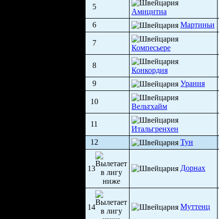
5
Амицитиа
6
Мартиньи
7
Компесьере
8
Конкордия
9
Урания
10
Вельтхайм
11
Итальгренхен
12
Тун
Дорнах
13
Муттенц
14