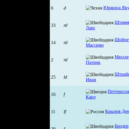
Юржица Як
6
d
Штамм
33
rd
Ларс
Шойне
14
rd
Массимо
Мюлле
2
rd
Патрик
Штрай
25
ld
Иван
Петтерссо
16
f
Карл
Крылов Де
11
lf
Бродер
20
f