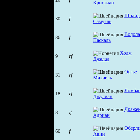
Кристиан
Шнайд
30
f
Самуэль
Водола
86
f
Паскаль
Холм
9
rf
Джалал
Оггье
31
rf
Микаель
Ломба
18
rf
Джулиан
Драже
8
lf
Адриан
Оберл
60
f
Авни