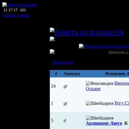
11:17:17
101
Начать играть
главный тренер
ЛХЛ
Тун (Тун)
Швейцария →
Швейцария. 1 
Состав
Чемпионат
Параметры
#
Амплуа
Фамилия, 
Иконе
24
gt
Оскари
Регу С
1
gt
5
d
Ардиццоне Диего
K