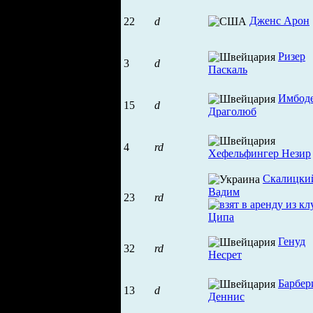
Дженс Арон
22
d
Ризер
3
d
Паскаль
Имбод
15
d
Драголюб
4
rd
Хефельфингер Незир
Скалицки
Вадим
23
rd
Генуд
32
rd
Несрет
Барбер
13
d
Деннис