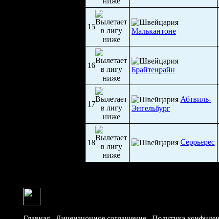
15
Малькантоне
16
Брайтенрайн
Абтвиль-
17
Энгельбург
Серрьерес
18
Главная
/
Лицензионное соглашение
/
Политика конфиде