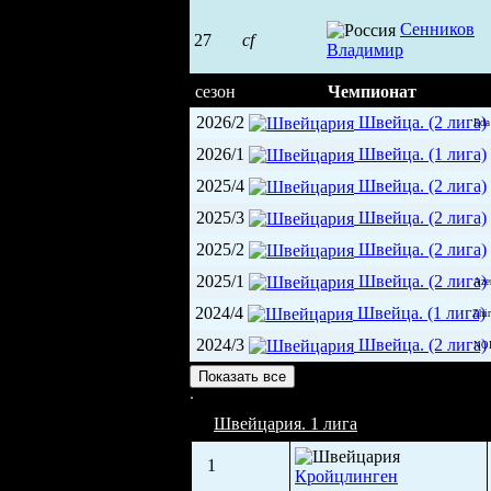
Сенников
27
cf
Владимир
сезон
Чемпионат
2026/2
Швейца. (2 лига)
Eda
2026/1
Швейца. (1 лига)
2025/4
Швейца. (2 лига)
2025/3
Швейца. (2 лига)
2025/2
Швейца. (2 лига)
2025/1
Швейца. (2 лига)
Aze
2024/4
Швейца. (1 лига)
Zhi
2024/3
Швейца. (2 лига)
NO
Ледовая арена (1 670)
Показать все
Швейцария. 1 лига
1
Кройцлинген