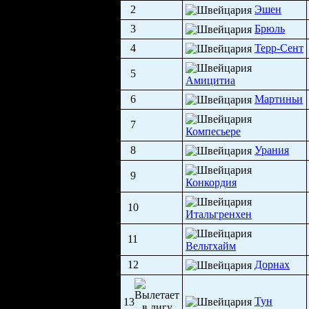
2
Эшен
3
Брюль
4
Терр-Сент
5
Амицитиа
6
Мартиньи
7
Компесьере
8
Урания
9
Конкордия
10
Итальгренхен
11
Вельтхайм
12
Дорнах
Тун
13