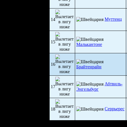
Муттенц
14
15
Малькантоне
16
Брайтенрайн
Абтвиль-
17
Энгельбург
Серрьерес
18