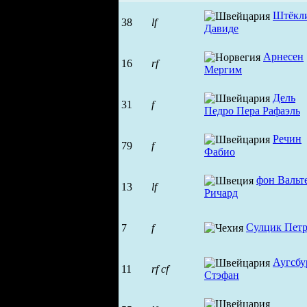
Штёкл
38
lf
Давиде
Арнесен
16
rf
Мергим
Дель
31
f
Педро Пера Рафаэль
Речин
79
f
Фабио
фон Вальт
13
lf
Ричард
Сулцик Пет
7
f
Аугсбу
11
rf
cf
Стэфан