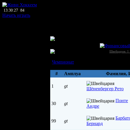
13:30:27
84
Начать играть
главный тренер
нет тренера
ЛХЛ
Брайтенрайн (Берн)
Швейцария →
Швейцария. 1 
Состав
Чемпионат
Параметры
#
Амплуа
Фамилия, 
1
gt
Шёненбергер Рето
Понте
30
gt
Андре
Барбат
99
gt
Бернард