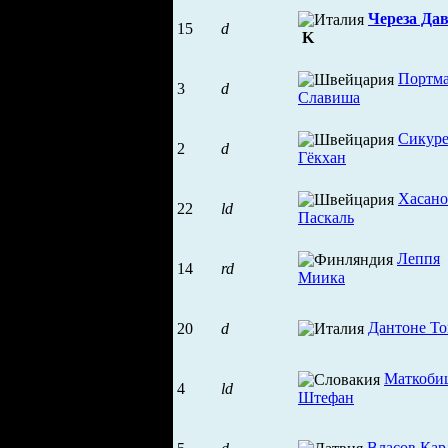
Череза Да
15
d
K
Портм
3
d
Славиша
Сикуре
2
d
Гёкхан
Хасано
22
ld
Паскаль
Леппя
14
rd
Миика
Дантоне То
20
d
Маткоби
4
ld
Штефан
Власов Кар