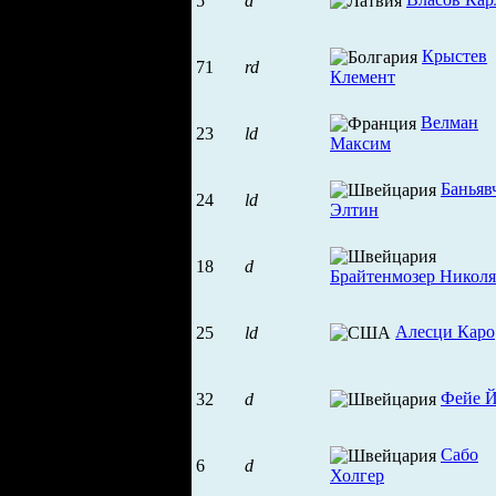
5
d
Крыстев
71
rd
Клемент
Велман
23
ld
Максим
Баньяв
24
ld
Элтин
18
d
Брайтенмозер Николя
Алесци Каро
25
ld
Фейе 
32
d
Сабо
6
d
Холгер