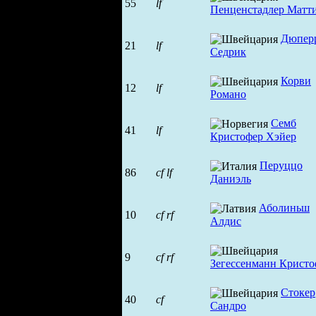
55
lf
Пенценстадлер Матт
Дюпер
21
lf
Седрик
Корви
12
lf
Романо
Семб
41
lf
Кристофер Хэйер
Перуццо
86
cf
lf
Даниэль
Аболиньш
10
cf
rf
Алдис
9
cf
rf
Зегессенманн Крист
Стокер
40
cf
Сандро