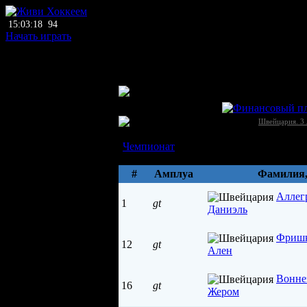
15:03:18
94
Начать играть
главный тренер
нет тренера
ЛХЛ
Дюрренаст (Тун)
Швейцария →
Швейцария. 3 
Состав
Чемпионат
Параметры
#
Амплуа
Фамилия
Аллег
1
gt
Даниэль
Фришк
12
gt
Ален
Вонне
16
gt
Жером