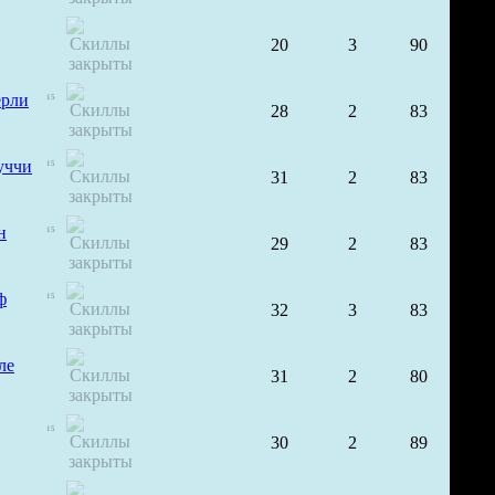
20
3
90
рли
15
28
2
83
уччи
15
31
2
83
н
15
29
2
83
ф
15
32
3
83
ле
31
2
80
15
30
2
89