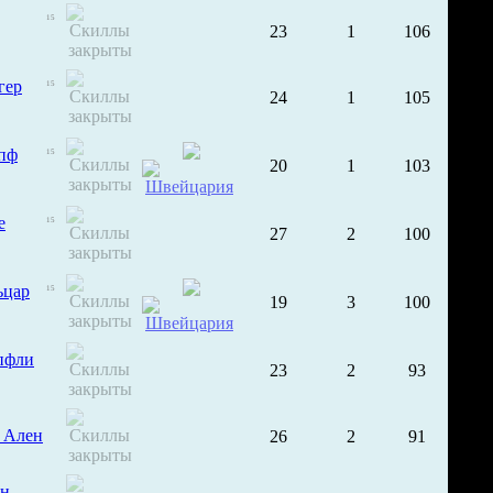
15
23
1
106
гер
15
24
1
105
пф
15
20
1
103
е
15
27
2
100
ьцар
15
19
3
100
пфли
23
2
93
 Ален
26
2
91
н