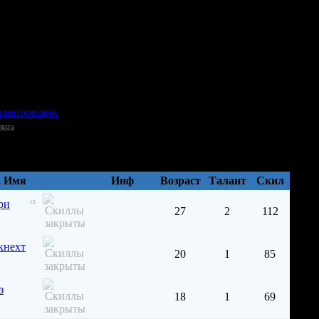
[3]
лига
, Имя
Инф
Возраст
Талант
Cкил
ри
15
27
2
112
нехт
20
1
85
з
18
1
69