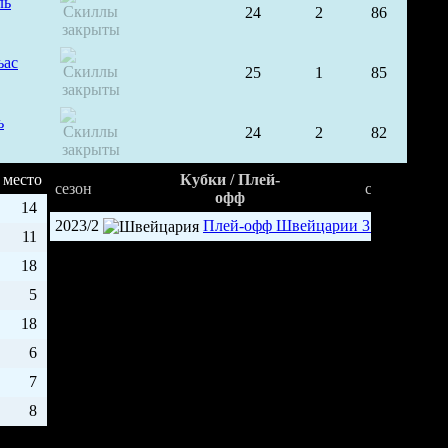
ль
24
2
86
ьас
25
1
85
ь
24
2
82
место
Кубки / Плей-
сезон
стадия
офф
14
2023/2
Плей-офф Швейцарии 3 (ЛХ
1/8
11
18
5
18
6
7
8