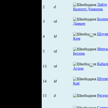
Лайте
2
d
Валенте Доминик
Болин
3
rd
Дамьен
Шлум
4
ld
Ким
Мерсь
5
rd
Бесник
Кабал
13
rd
Агрон
Штем
14
ld
Кай
Рюэди
15
d
Симео