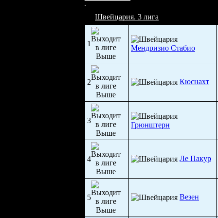
Швейцария. 3 лига
1
Мендризио Стабио
Кюснахт
2
3
Грюнштерн
Ле Пакур
4
Везен
5