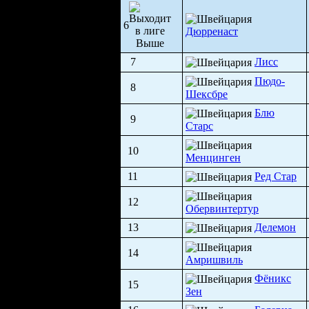
6
Дюрренаст
7
Лисс
Пюдо-
8
Шексбре
Блю
9
Старс
10
Менцинген
11
Ред Стар
12
Обервинтертур
13
Делемон
14
Амришвиль
Фёникс
15
Зен