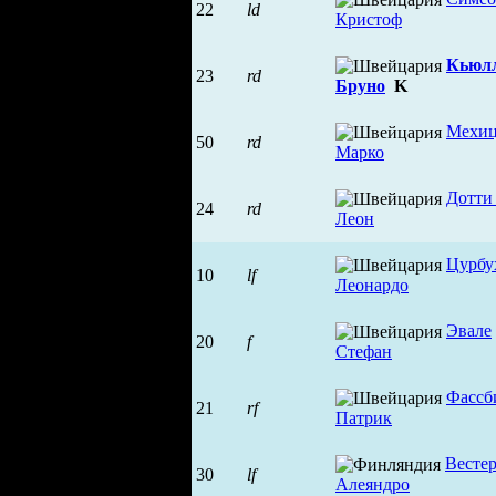
22
ld
Кристоф
Кьюлл
23
rd
Бруно
K
Мехи
50
rd
Марко
Дотти
24
rd
Леон
Цурбу
10
lf
Леонардо
Эвале
20
f
Стефан
Фассб
21
rf
Патрик
Весте
30
lf
Алеяндро