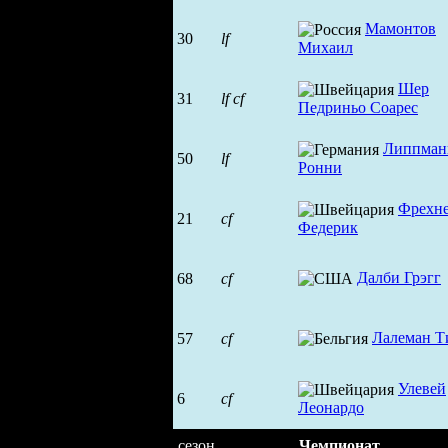
Мамонтов
30
lf
Михаил
Шер
31
lf
cf
Педриньо Соарес
Липпман
50
lf
Ронни
Фрехн
21
cf
Федерик
Далби Грэгг
68
cf
Лалеман Т
57
cf
Улевей
6
cf
Леонардо
сезон
Чемпионат