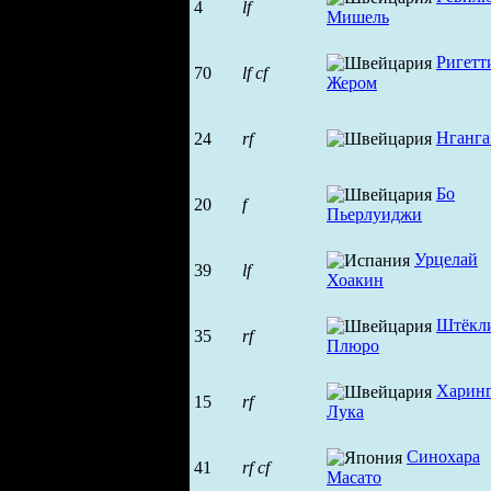
4
lf
Мишель
Ригетт
70
lf
cf
Жером
Нганга
24
rf
Бо
20
f
Пьерлуиджи
Урцелай
39
lf
Хоакин
Штёкл
35
rf
Плюро
Харин
15
rf
Лука
Синохара
41
rf
cf
Масато