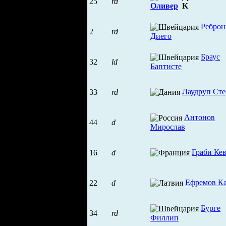
25
rd
Оливер
K
Реброн
2
rd
Диего
Браус
32
ld
Баптисте
Лаудруп Ст
33
rd
Антонов
44
d
Мирослав
Граби Ке
16
d
Ефремов К
22
d
Бурге
34
rd
Филлип