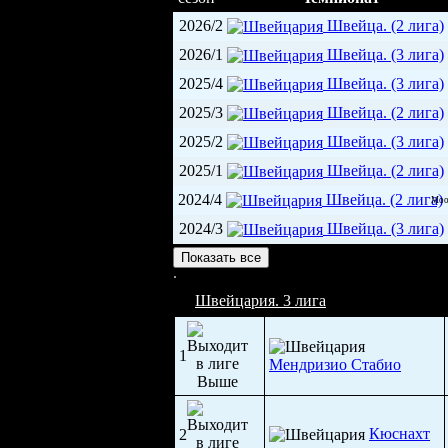
2026/2
Швейца. (2 лига)
2026/1
Швейца. (3 лига)
2025/4
Швейца. (3 лига)
2025/3
Швейца. (2 лига)
2025/2
Швейца. (3 лига)
2025/1
Швейца. (2 лига)
2024/4
Швейца. (2 лига)
Moo
2024/3
Швейца. (3 лига)
Ледовая арена (3 000)
Показать все
Швейцария. 3 лига
1
Мендризио Стабио
Кюснахт
2