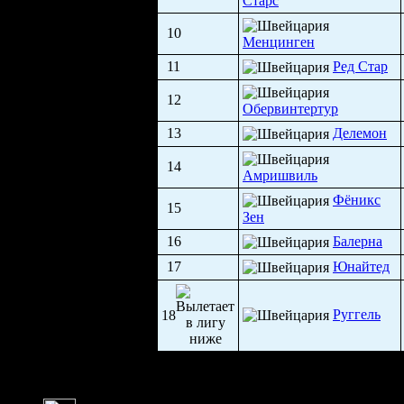
Старс
10
Менцинген
11
Ред Стар
12
Обервинтертур
13
Делемон
14
Амришвиль
Фёникс
15
Зен
16
Балерна
17
Юнайтед
Руггель
18