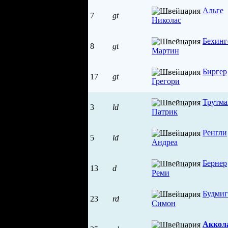
Альге
7
gt
Николас
Бехинг
8
gt
Мартин
Биргер
17
gt
Грегори
Трутм
3
ld
Патрик
Ренгли
5
ld
Андреа
Бернер
13
d
Реми
Будмиг
23
rd
Симон
Аккол