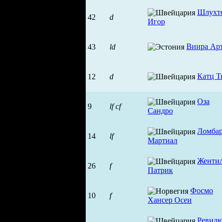
Шлухт
42
d
Игор
Виира Ар
43
ld
Катц Т
12
d
Оза
9
lf
cf
Сандро
Ломба
14
lf
Мартиал
Женти
26
f
Патрик
Фосмо
10
f
Хансер Осеи
Ревил