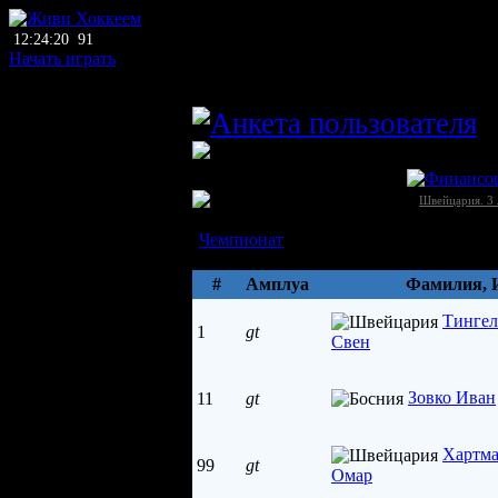
12:24:20
91
Начать играть
главный тренер
M
ЛХЛ
Пюдо-Шексбре (Пюдо)
Швейцария →
Швейцария. 3 
Состав
Чемпионат
Параметры
#
Амплуа
Фамилия, 
Тинге
1
gt
Свен
Зовко Иван
11
gt
Хартм
99
gt
Омар