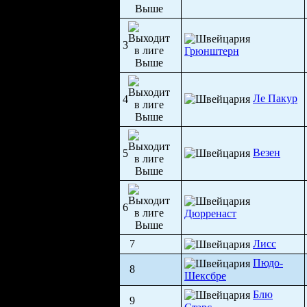
3
Грюнштерн
Ле Пакур
4
Везен
5
6
Дюрренаст
7
Лисс
Пюдо-
8
Шексбре
Блю
9