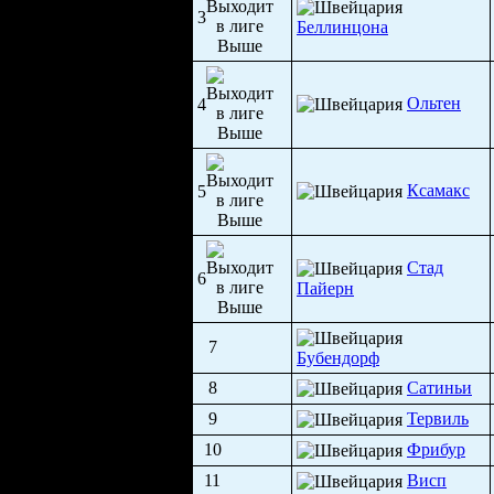
3
Беллинцона
Ольтен
4
Ксамакс
5
Стад
6
Пайерн
7
Бубендорф
8
Сатиньи
9
Тервиль
10
Фрибур
11
Висп