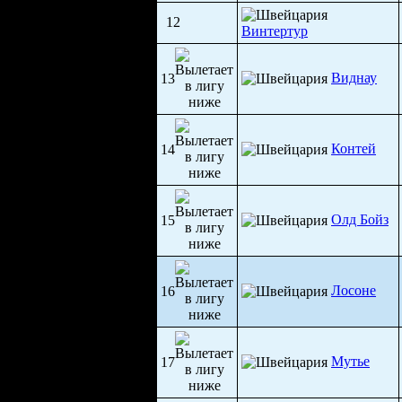
12
Винтертур
Виднау
13
Контей
14
Олд Бойз
15
Лосоне
16
Мутье
17