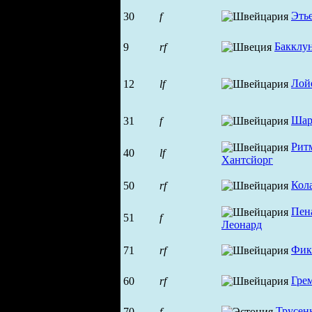
Эть
30
f
Бакклу
9
rf
Лой
12
lf
Шар
31
f
Рит
40
lf
Хантсйорг
Кол
50
rf
Пен
51
f
Леонард
Фик
71
rf
Гре
60
rf
Трусен
70
f