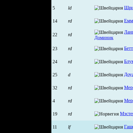
Шри
5
ld
Емм
14
rd
Лан
22
rd
Доминик
Бет
23
rd
Блу
24
rd
Доу
25
d
Мер
32
rd
Мер
4
rd
Мэсте
19
rd
Гаш
11
lf