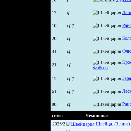
Лан
13
lf
Ран
10
cf
lf
Бол
20
cf
Флю
41
cf
Кро
21
cf
Фабьен
Зар
15
cf
lf
Лес
61
cf
lf
Ран
80
cf
сезон
Чемпионат
2026/2
Швейца. (3 лига)