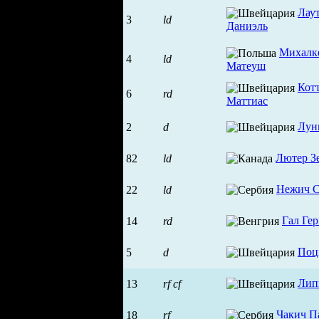
Лау
3
ld
Даниэль
Михалк
4
ld
Матеуш
Кот
6
rd
Маттиас
Лун
2
d
Лютер З
82
ld
Нежич 
22
ld
Гал Гер
14
rd
Поц
5
d
Лип
13
rf
cf
Чакич П
18
rf