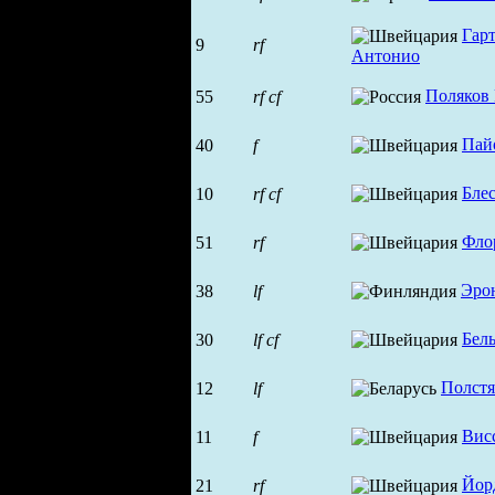
Гар
9
rf
Антонио
Поляков 
55
rf
cf
Пай
40
f
Бле
10
rf
cf
Фло
51
rf
Эро
38
lf
Бел
30
lf
cf
Полст
12
lf
Вис
11
f
Йор
21
rf