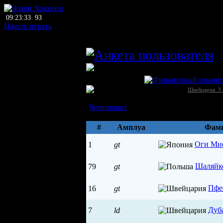
09:23:33
93
Начать играть
главный тренер
m
ЛХЛ
Лисс (Лисс)
Швейцария →
Швейцария. 3 
Состав
Чемпионат
Параметры
#
Амплуа
Фами
Оги Ми
1
gt
Шаляйк
79
gt
Пфе
16
gt
Дуб
7
ld