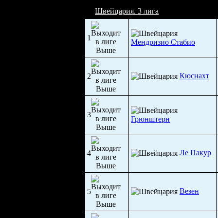
Швейцария. 3 лига
1
Мендризио Стабио
Кюснахт
2
3
Грюнштерн
Ле Пакур
4
Везен
5