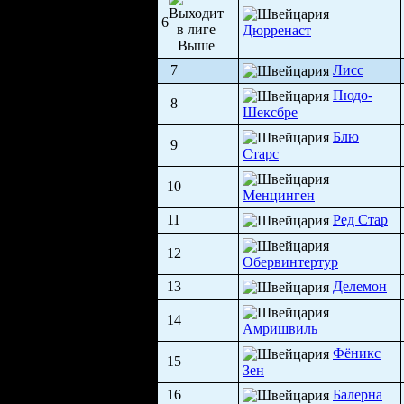
6
Дюрренаст
7
Лисс
Пюдо-
8
Шексбре
Блю
9
Старс
10
Менцинген
11
Ред Стар
12
Обервинтертур
13
Делемон
14
Амришвиль
Фёникс
15
Зен
16
Балерна