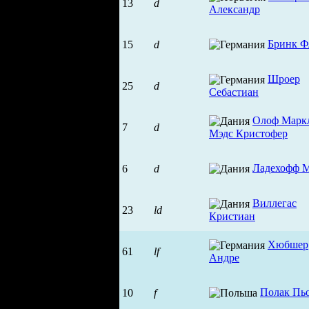
13
d
Александр
Бринк Ф
15
d
Шроер
25
d
Себастиан
Олоф Марк
7
d
Мэдс Кристофер
Ладехофф 
6
d
Виллегас
23
ld
Кристиан
Хюбшер
61
lf
Андре
Полак Пь
10
f