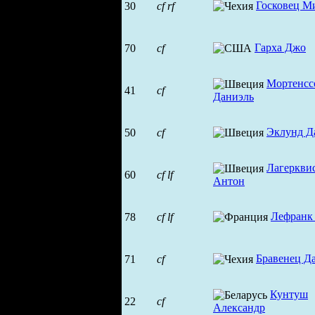
Госковец М
30
cf
rf
Гарха Джо
70
cf
Мортенсс
41
cf
Даниэль
Эклунд Д
50
cf
Лагеркви
60
cf
lf
Антон
Лефранк
78
cf
lf
Бравенец Д
71
cf
Кунтуш
22
cf
Александр