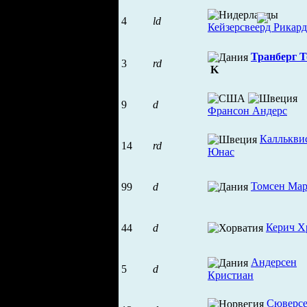
4
ld
Кейзерсвеерд Рикар
Транберг 
3
rd
K
9
d
Франсон Андерс
Каллькви
14
rd
Юнас
Томсен Ма
99
d
Керич Х
44
d
Андерсен
5
d
Кристиан
Сюверс