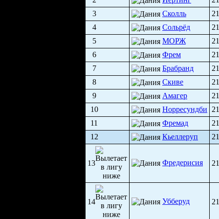
3
Сколль
2
4
Сольрёд
2
5
МОРЖ
2
6
Фрем
2
7
Брабранд
2
8
Скиве
2
9
Амагер
2
10
Норресундби
2
11
Фремад
2
12
Кьеллеруп
2
Фредерисия
13
2
Убберуд
14
2