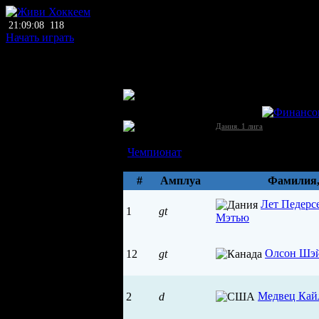
21:09:08
118
Начать играть
главный тренер
нет тренера
ЛХЛ
Кьеллеруп (Кьеллеруп)
Дания →
[1]
Дания. 1 лига
Состав
Чемпионат
Параметры
#
Амплуа
Фамилия
Лет Педерс
1
gt
Мэтью
Олсон Шэ
12
gt
Медвец Кай
2
d