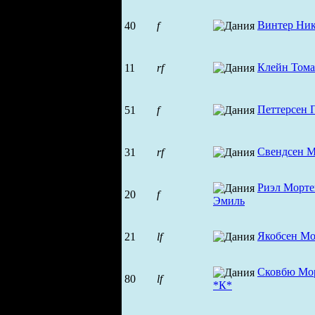
Винтер Ни
40
f
Клейн Тома
11
rf
Петтерсен 
51
f
Свендсен М
31
rf
Риэл Морте
20
f
Эмиль
Якобсен Мо
21
lf
Сковбю Мо
80
lf
*К*