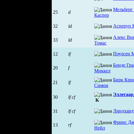
Мельберг
25
d
Каспер
Асперуп 
32
ld
Алекс Ви
33
ld
Томас
Поулсен 
12
lf
Бонде Гра
20
f
Миккел
Бирк Кри
21
lf
Симон
Эллегаар
30
lf
cf
K
Линдхард
31
lf
cf
Фриис Дж
13
rf
Нейл