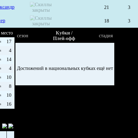
ксандр
21
3
пер
18
3
место
Кубки /
сезон
стадия
Плей-офф
17
n
4
n
14
n
4
Достижений в национальных кубках ещё нет
n
10
n
8
n
10
n
16
n