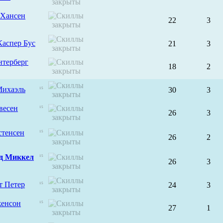
 Хансен
22
3
Каспер Бус
21
3
нтерберг
18
2
Михаэль
30
3
15
весен
15
26
3
стенсен
15
26
2
д Миккел
15
26
3
т Петер
24
3
15
енсон
15
27
1