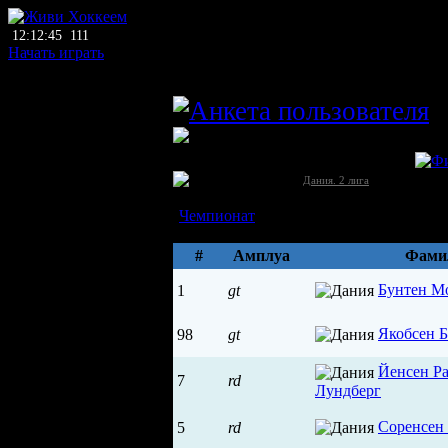
12:12:45
111
Начать играть
главный тренер
C
ЛХЛ
ХК Викингюр (Греве Странн)
Дания →
[2]
Дания. 2 лига
Состав
Чемпионат
Параметры
#
Амплуа
Фами
Бунтен М
1
gt
Якобсен 
98
gt
Йенсен Р
7
rd
Лундберг
Соренсен
5
rd