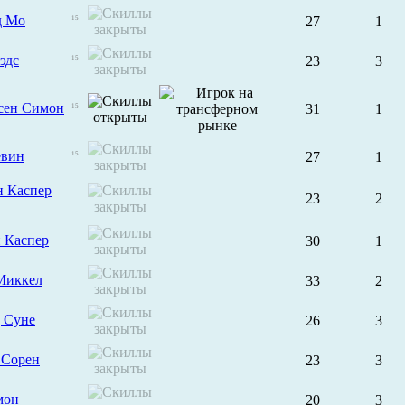
д Мо
27
1
15
эдс
23
3
15
сен Симон
31
1
15
евин
27
1
15
н Каспер
23
2
 Каспер
30
1
Миккел
33
2
 Суне
26
3
 Сорен
23
3
мон
20
3