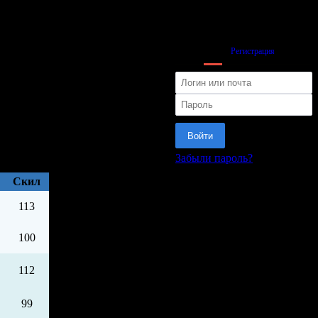
Вход
Регистрация
Войти
Забыли пароль?
или
Cкил
113
100
112
99