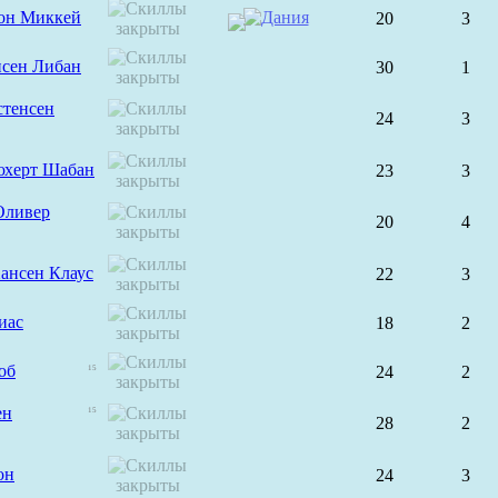
он Миккей
20
3
нсен Либан
30
1
стенсен
24
3
юхерт Шабан
23
3
Оливер
20
4
ансен Клаус
22
3
иас
18
2
об
24
2
15
ен
15
28
2
он
24
3