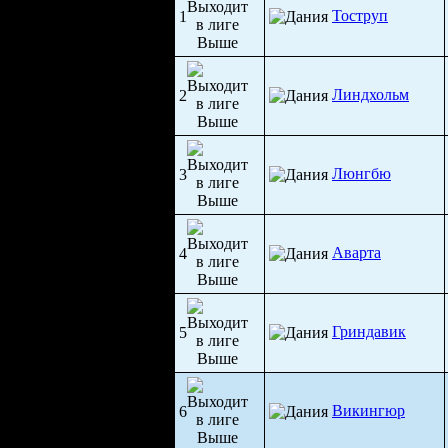
Тоструп
1
Линдхольм
2
Люнгбю
3
Аварта
4
Гриндавик
5
Викингюр
6