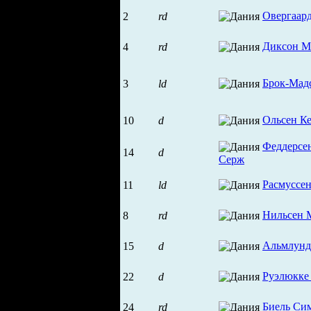
Овергаар
2
rd
Диксон М
4
rd
Брок-Мад
3
ld
Ольсен К
10
d
Феддерсе
14
d
Серж
Расмуссен
11
ld
Нильсен 
8
rd
Альмлунд
15
d
Руэлюкке
22
d
Биель Си
24
rd