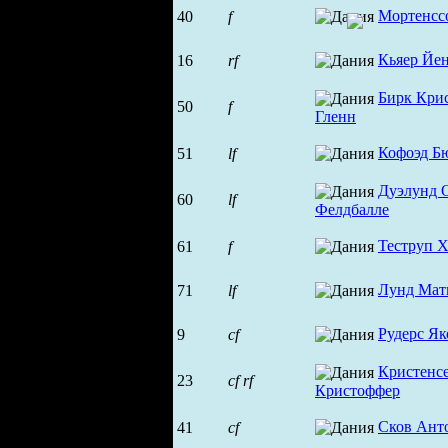
Мортенсс
40
f
Кьяер Йе
16
rf
Бирк Кри
50
f
Гленн
Кофоэд Б
51
lf
Дуэлунд 
60
lf
Фелдбалле
Теструп Х
61
f
Лунд Мат
71
lf
Рудерс Як
9
cf
Кристенс
23
cf
rf
Кристоффер
Сков Ант
41
cf