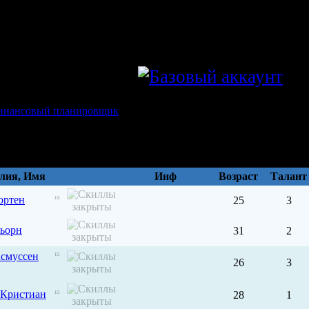
haantalvygyrgyn
лия, Имя
Инф
Возраст
Талант
ортен
25
3
15
Бьорн
31
2
асмуссен
15
26
3
 Кристиан
28
1
15