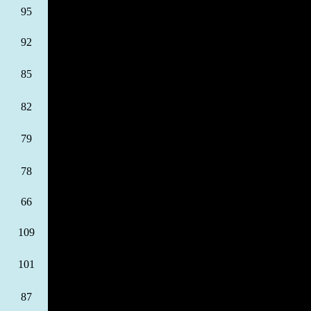
95
92
85
82
79
78
66
109
101
87