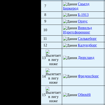
Скьелд
7
Биркерод
8
Б-1913
9
Орхус
Вивильд
10
Идретсфоренинг
11
Силькеборг
12
Калундборг
Дюрсланд
13
Фреденсборг
14
Обюхёй
15