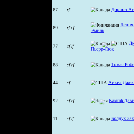
Дорион Ан
87
rf
Леппя
89
rf
cf
Эмиль
Д
77
cf
lf
Пьерр-Люк
Томас Роб
88
cf
rf
Айкел Джек
44
cf
Кампф Дав
92
cf
rf
Болдук За
11
cf
lf