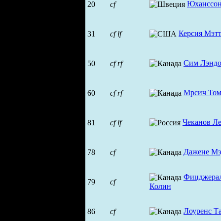
Юханссон
20
cf
Керсия Мэт
31
cf
lf
Сим Лэнд
50
cf
rf
Мрсич Том
60
cf
rf
Чеканов Л
81
cf
lf
Дажене Мэ
78
cf
Фицджера
79
cf
Колин
Лоуренс Т
86
cf