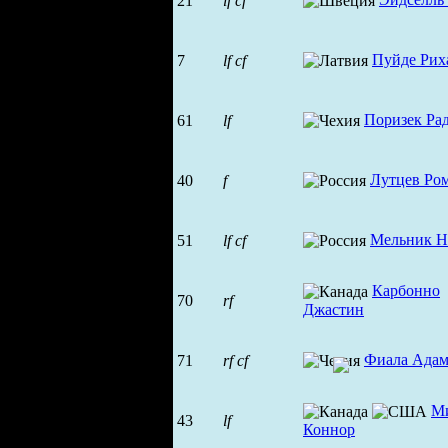
21
lf
cf
Пуйде Рих
7
lf
cf
Поризек Ра
61
lf
Лутцев Ро
40
f
Мельник Н
51
lf
cf
Карбонно
70
rf
Джастин
Фиала Ада
71
rf
cf
М
43
lf
Коннор