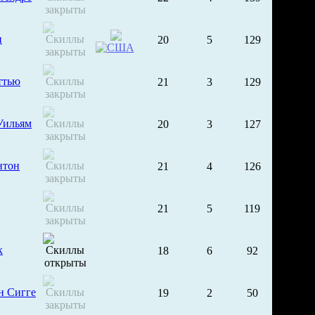
н
20
5
129
ттью
21
3
129
Уильям
20
3
127
нтон
21
4
126
21
5
119
к
18
6
92
н Сигге
19
2
50