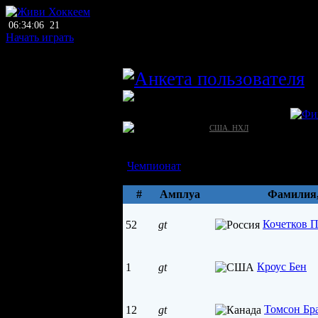
06:34:06
21
Начать играть
главный тренер
T
ПХЛ
Сент-Луис Блюз (Сент-Луис)
США →
[?]
США. НХЛ
Состав
ДЮСШ
Чемпионат
Параметры
#
Амплуа
Фамилия
Кочетков П
52
gt
Кроус Бен
1
gt
Томсон Бр
12
gt