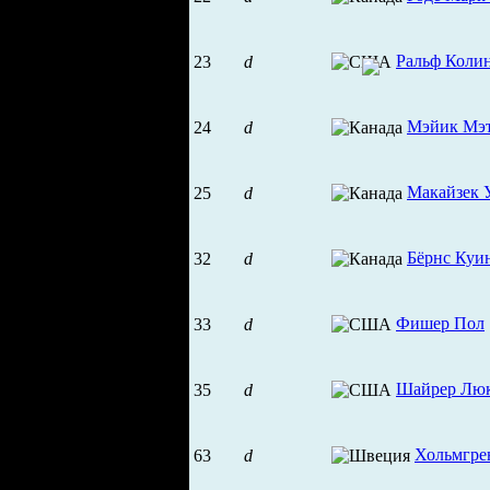
Ральф Коли
23
d
Мэйик Мэ
24
d
Макайзек 
25
d
Бёрнс Куи
32
d
Фишер Пол
33
d
Шайрер Лю
35
d
Хольмгре
63
d