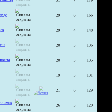
31
7
179
ардс
29
6
166
дек
29
4
148
ман
20
3
136
икита
20
3
135
19
3
131
м
21
6
129
илимок
26
3
120