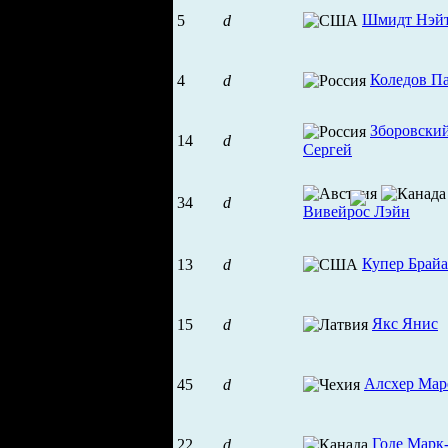
Шмидт Нэй
5
d
Коледов П
4
d
Зборовски
14
d
Сергей
34
d
Вивейрос Лэйн
Купер Брай
13
d
Якс Янис
15
d
Алсхер Мар
45
d
Годе Марк
22
d