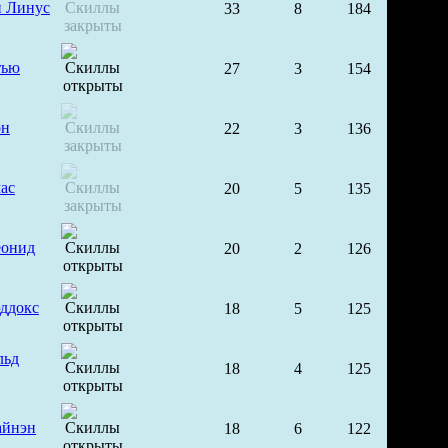
 Линус
33
8
184
тью
27
3
154
он
22
3
136
ас
20
5
135
еонид
20
2
126
ддокс
18
5
125
льд
18
4
125
айнэн
18
6
122