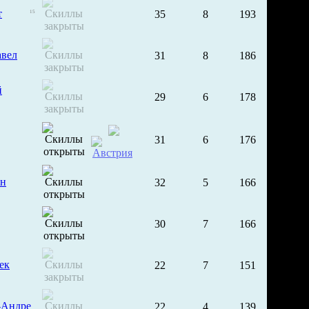
т
35
8
193
15
авел
31
8
186
й
29
6
178
31
6
176
ан
32
5
166
30
7
166
ек
22
7
151
-Андре
22
4
139