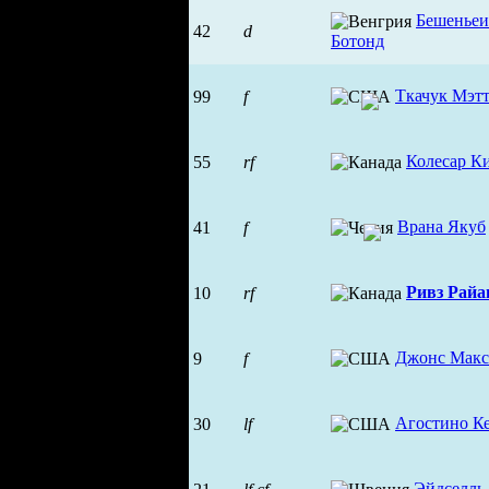
Бешеньеи
42
d
Ботонд
Ткачук Мэт
99
f
Колесар К
55
rf
Врана Якуб
41
f
Ривз Райа
10
rf
Джонс Макс
9
f
Агостино К
30
lf
Эйдселль