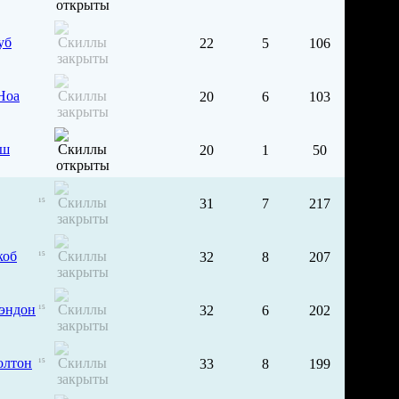
уб
22
5
106
Ноа
20
6
103
аш
20
1
50
31
7
217
15
коб
32
8
207
15
эндон
32
6
202
15
олтон
33
8
199
15