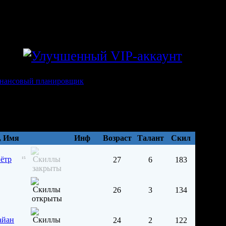
zol
, Имя
Инф
Возраст
Талант
Cкил
ётр
27
6
183
15
26
3
134
айан
24
2
122