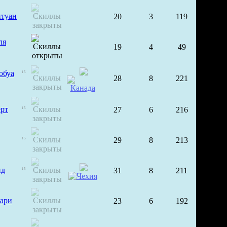
туан
20
3
119
ля
19
4
49
юбуа
15
28
8
221
ерт
27
6
216
15
29
8
213
15
ид
31
8
211
15
хари
23
6
192