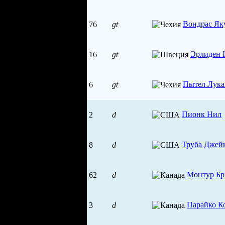
Вондрас Як
76
gt
Эрлиден 
16
gt
Пытел Лук
6
gt
Пионк Нил
2
d
Труба Джей
8
d
Монтур Бр
62
d
Парайко К
3
d