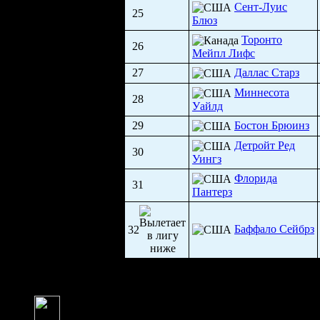
Сент-Луис
25
Блюз
Торонто
26
Мейпл Лифс
27
Даллас Старз
Миннесота
28
Уайлд
29
Бостон Брюинз
Детройт Ред
30
Уингз
Флорида
31
Пантерз
Баффало Сейбрз
32