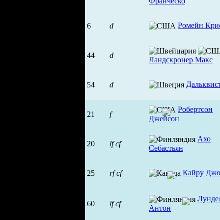
Франческо
Ромейн Кри
6
d
44
d
Ландскронер Макс
Дальквис
54
d
Робертсон
21
f
Джейсон
Ахо
20
lf
cf
Себастьян
Кайру Джо
25
rf
cf
Лунде
60
lf
cf
Антон