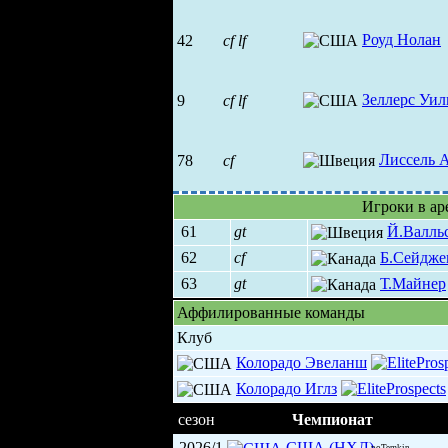
Роуд Нолан
42
cf
lf
Зеллерс Уил
9
cf
lf
Лиссель 
78
cf
Игроки в ар
61
gt
Й.Валль
62
cf
Б.Сейдже
63
gt
Т.Майнер
Аффилированные команды
Клуб
Колорадо Эвеланш
Колорадо Иглз
сезон
Чемпионат
2026/1
США (НХЛ)