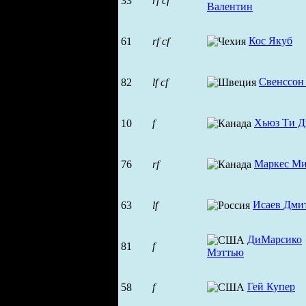
33
rf
cf
Валентин
Кос Якуб
61
rf
cf
Свенссон
82
lf
cf
Хьюз Ти 
10
f
Маркес Ми
76
rf
Исаев Дми
63
lf
ДиМарсико
81
f
Мэттью
Гей Купер
58
f