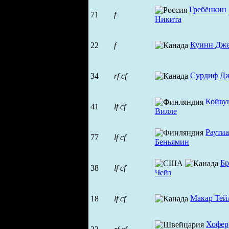
Гребёнкин
71
f
Никита
Куинн Дж
22
f
Сурдиф Д
34
rf
cf
Койву
41
lf
cf
Вилле
Раути
77
lf
cf
Беньямин
Бр
38
lf
cf
Чейз
Макар Тей
18
lf
cf
Хофер