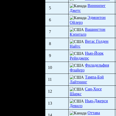
Виннипег
5
Джетс
Эдмонтон
6
Ойлерз
Вашингтон
7
Кэпиталз
Вегас Голден
8
Найтс
Нью-Йорк
9
Рейнджерс
Филадельфия
10
Флайерз
Тампа-Бэй
11
Лайтнинг
Сан-Хосе
12
Шаркс
Нью-Джерси
13
Девилз
Оттава
14