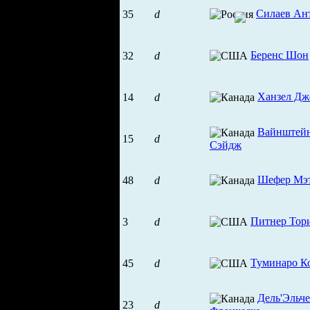
Силаев Ан
35
d
Беренс Шон
32
d
Ханзел Дж
14
d
Вайнштей
15
d
Сэйдж
Шефер Мэ
48
d
Питнер Тор
3
d
Туминаро К
45
d
Дель'Эльче
23
d