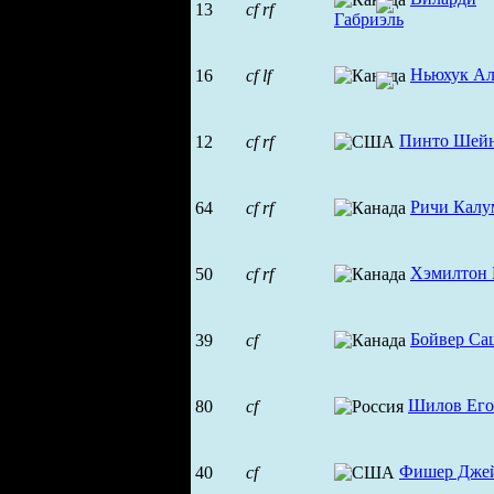
13
cf
rf
Габриэль
Ньюхук Ал
16
cf
lf
Пинто Шей
12
cf
rf
Ричи Калу
64
cf
rf
Хэмилтон 
50
cf
rf
Бойвер Са
39
cf
Шилов Его
80
cf
Фишер Дже
40
cf