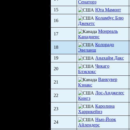
Сенаторз
15
Юта Мамонт
Коламбус Блю
16
Джекетс
Монреаль
17
Канадиенс
Колорадо
18
Эвеланш
19
Анахайм Дакс
Чикаго
20
Блэкхокс
Ванкувер
21
Кэнакс
Лос-Анджелес
22
Кингз
Каролина
23
Харрикейнз
Нью-Йорк
24
Айлендерс