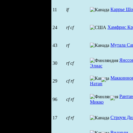
Каррье Ш
11
lf
Хамфрис Кр
24
rf
cf
Мутала Са
43
rf
Янссо
30
rf
cf
Элиас
Маккинно
29
cf
rf
Натан
Ранта
96
cf
rf
Микко
Строум Ди
17
cf
rf
Виларди