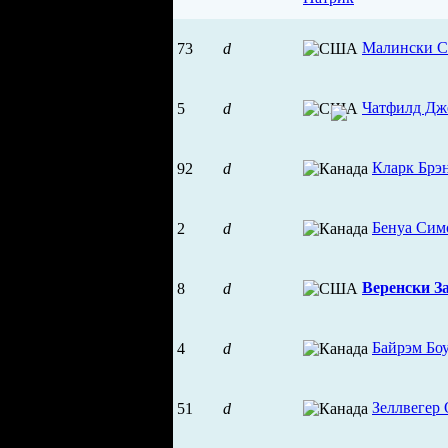
Малински С
73
d
Чатфилд Дж
5
d
Кларк Брэ
92
d
Бенуа Сим
2
d
Веренски З
8
d
Байрэм Бо
4
d
Зеллвегер
51
d