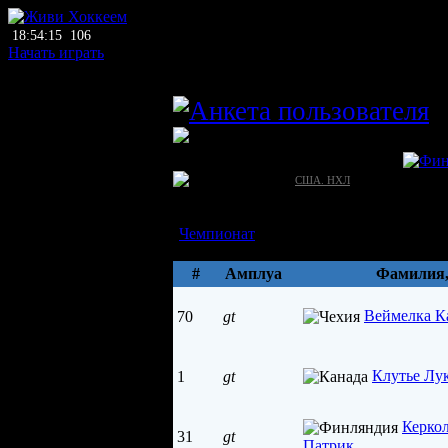
18:54:15
106
Начать играть
главный тренер
p
ПХЛ
Колорадо Эвеланш (Денвер)
США →
[?]
США. НХЛ
Состав
ДЮСШ
Чемпионат
Параметры
#
Амплуа
Фамилия
Веймелка К
70
gt
Клутье Лу
1
gt
Керко
31
gt
Патрик