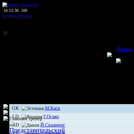
16:53:38
100
Начать играть
Национальное пе
31.
Остед
Остед
GK
М.Каск
LD
Г.Осако
Главный тренер
RD
Й.Скаанинг
LF
Т.Лаурсен
А