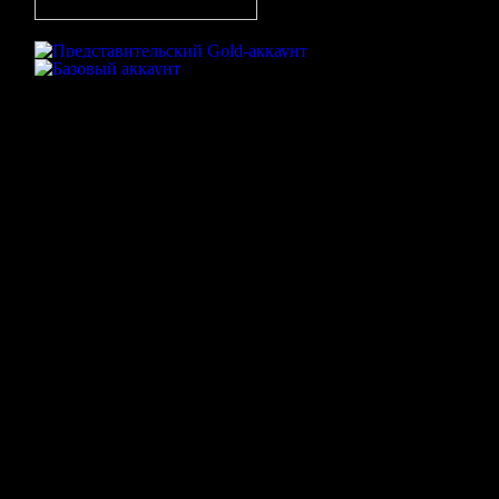
Игра в большинстве
На матче присутствовали
2
чел.
WishMasteRr
LLIHbIPb