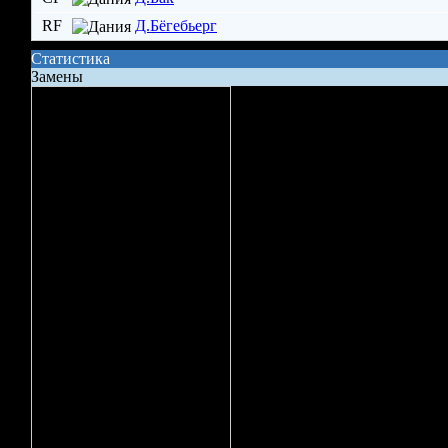
RF
Д.Бёгебьерг
Статистика
Замены
Сила состава на поле
Владение шайбой
Всего бросков
Бросков в створ
xG (ожидаемые голы)
Вбрасывание
Точных передач
Неточных передач
Кол-во ТТД
Брак ТТД
Фолов
Поддержка