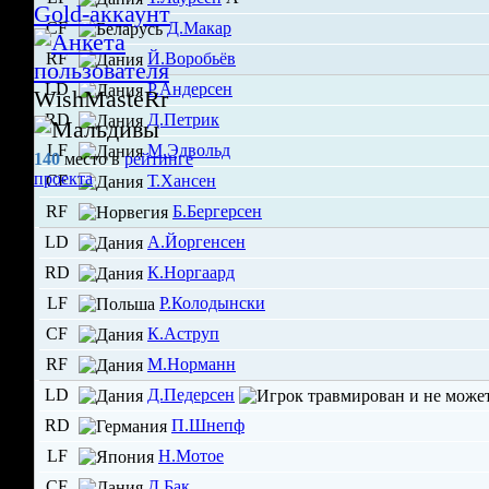
CF
Д.Макар
RF
Й.Воробьёв
LD
Р.Андерсен
WishMasteRr
RD
Д.Петрик
LF
М.Эдвольд
140
место в
рейтинге
проекта
CF
Т.Хансен
RF
Б.Бергерсен
LD
А.Йоргенсен
RD
К.Норгаард
LF
Р.Колодынски
CF
К.Аструп
RF
М.Норманн
LD
Д.Педерсен
RD
П.Шнепф
LF
Н.Мотое
CF
Д.Бак