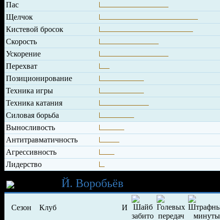
Пас
Щелчок
Кистевой бросок
Скорость
Ускорение
Перехват
Позиционирование
Техника игры
Техника катания
Силовая борьба
Выносливость
Антитравматичность
Агрессивность
Лидерство
Карьера
Й. Воробьёв
Сезон
Клуб
И