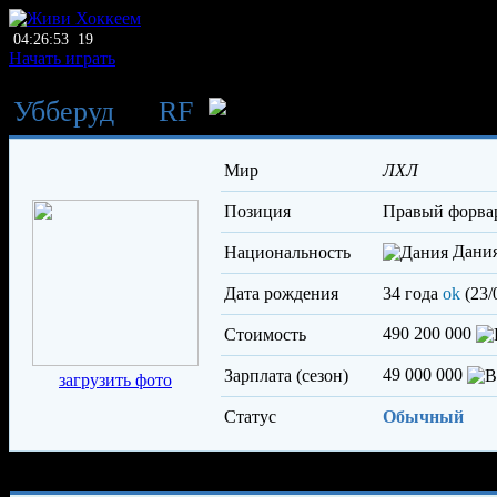
04:26:53
19
Начать играть
Убберуд
→
RF
Воробьёв Йон
Мир
ЛХЛ
Позиция
правый форва
Дани
Национальность
Дата рождения
34 года
ok
(23/
490 200 000
Стоимость
49 000 000
Зарплата (сезон)
загрузить фото
Статус
Обычный
Характеристики игрока