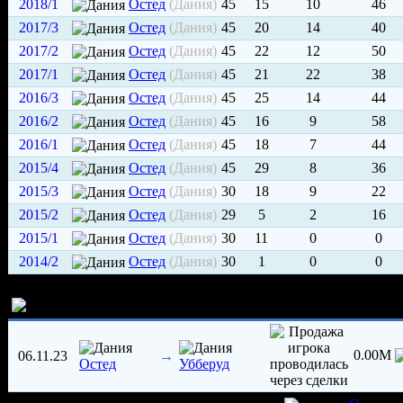
2018/1
Остед
(Дания)
45
15
10
46
2017/3
Остед
(Дания)
45
20
14
40
2017/2
Остед
(Дания)
45
22
12
50
2017/1
Остед
(Дания)
45
21
22
38
2016/3
Остед
(Дания)
45
25
14
44
2016/2
Остед
(Дания)
45
16
9
58
2016/1
Остед
(Дания)
45
18
7
44
2015/4
Остед
(Дания)
45
29
8
36
2015/3
Остед
(Дания)
30
18
9
22
2015/2
Остед
(Дания)
29
5
2
16
2015/1
Остед
(Дания)
30
11
0
0
2014/2
Остед
(Дания)
30
1
0
0
История трансферов игрока
0.00M
06.11.23
→
Остед
Убберуд