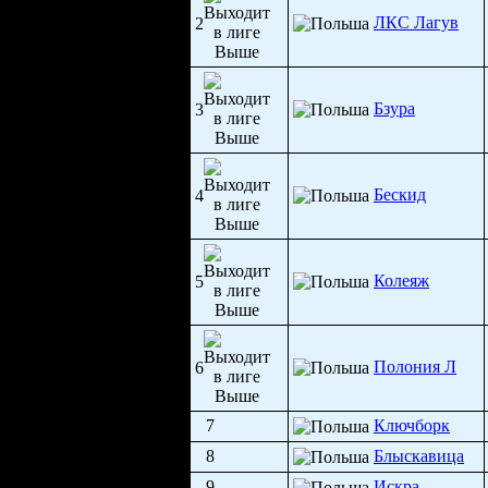
ЛКС Лагув
2
Бзура
3
Бескид
4
Колеяж
5
Полония Л
6
7
Ключборк
8
Блыскавица
9
Искра