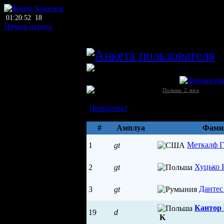
01:20:52
18
Начать играть
главный тренер
R
ЛХЛ
ГКС Мазовше (Груец)
Польша →
[2]
Польша. 2 лига
Состав
Чемпионат
Параметры
#
Амплуа
Фами
Меткалф Г
1
gt
Хуцько 
2
gt
Дантес
3
gt
Кантор
19
d
K