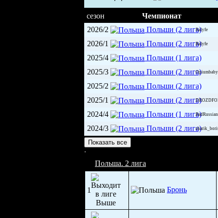
сезон
Чемпионат
2026/2
Польши (2 лига)
Ralyfe
2026/1
Польши (2 лига)
Ralyfe
2025/4
Польши (1 лига)
2025/3
Польши (2 лига)
Opiumbaby
2025/2
Польши (2 лига)
2025/1
Польши (2 лига)
DROZDFO
2024/4
Польши (1 лига)
BadRussian
2024/3
Польши (2 лига)
sharik_bor
Ледовая арена Груец (4 000)
Показать все
Польша. 2 лига
Бронь
1