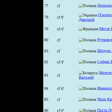
Цихоцки
77
cf
Плотиц
78
cf
rf
Дмитрий
Месле 
79
cf
rf
Рутковс
80
cf
Щехура
83
cf
Собчак 
82
cf
rf
Мозоле
81
cf
Василий
Иваньск
84
cf
rf
Чихи К
85
cf
Песта Л
86
cf
rf