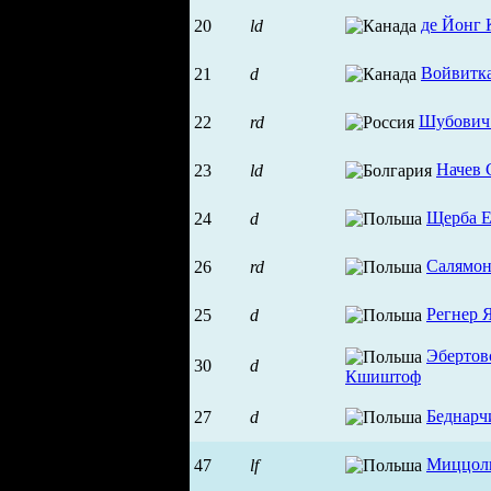
де Йонг 
20
ld
Войвитк
21
d
Шубович
22
rd
Начев 
23
ld
Щерба Е
24
d
Салямон
26
rd
Регнер 
25
d
Эбертов
30
d
Кшиштоф
Беднарч
27
d
Миццол
47
lf