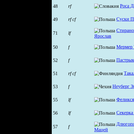
Роса Д
48
rf
Суски 
49
rf
cf
Стирано
71
lf
Ярослав
Мермер
50
f
Пастрык
52
f
Така
51
rf
cf
Неуберг З
53
f
Феликся
55
lf
Секерка
56
lf
Длюгоп
57
f
Мацей