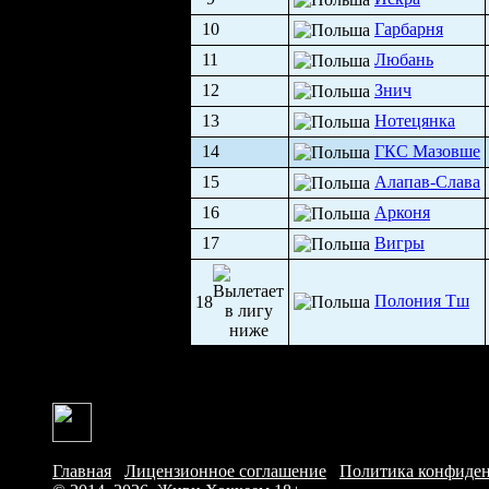
10
Гарбарня
11
Любань
12
Знич
13
Нотецянка
14
ГКС Мазовше
15
Алапав-Слава
16
Арконя
17
Вигры
Полония Тш
18
Главная
/
Лицензионное соглашение
/
Политика конфиде