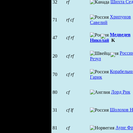
Шихта Се
32
rf
Хрипунов
71
rf
cf
Савелий
Медведев
47
cf
rf
Николай
K
Росси
20
cf
rf
Резул
Корабельн
70
cf
rf
Гарик
Лорд Рик
80
cf
Шолохов Н
31
cf
lf
Ауне Фр
81
cf