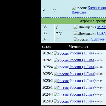
Комиссаро
51
cf
Вячеслав
Игроки в аренд
35
lf
М.Ма
36
rf
cf
С.Хр
37
rd
Г.Дерзаев
сезон
Чемпионат
2026/2
России (1 Лига)
antoniogm
2026/1
России (1 Лига)
antoniogm
2025/4
России (1 Лига)
antoniogm
2025/3
России (1 Лига)
antoniogm
2025/2
России (1 Лига)
antoniogm
2025/1
России (1 Лига)
antoniogm
2024/4
России (1 Лига)
antoniogm
2024/3
России (1 Лига)
antoniogm