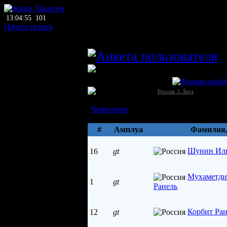
13:04:55
101
Начать играть
главный тренер
a
ЛХЛ
ХК Ирбис (Кызыл)
Россия →
[1]
Россия. 1 Лига
Состав
Чемпионат
Параметры
#
Амплуа
Фамилия
Шунин Ил
16
gt
Мухаметди
1
gt
Ранель
Корбит Ра
12
gt