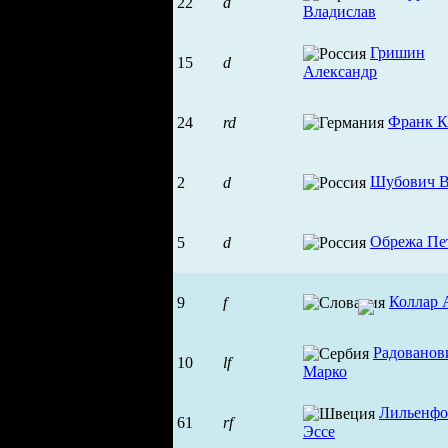
22
d
Владислав
Гришин
15
d
Александр
Франк К
24
rd
Шубович В
2
d
Обрежа Пе
5
d
Коллар 
9
f
Радованов
10
lf
Марко
Лильенфо
61
rf
Эссе