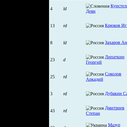
Кунстел
4
ld
Деян
Крюков Иг
13
rd
Захаров А
8
ld
Липаткин
23
d
Георгий
Соколов
25
rd
Аркадий
Дубакин С
3
rd
Дмитриев
43
rd
Степан
Мазур