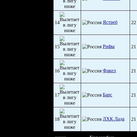
Ястреб
14
22
Рифы
15
21
Факел
16
21
Барс
17
21
ЛХК Лада
18
21