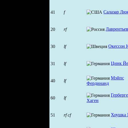
Салазар Лю
41
f
Лаврентье
20
rf
Окессон 
30
lf
Цинк Йе
31
lf
Мэйпс
40
lf
Фердинанд
Герберг
60
lf
Хаген
Хоушка 
51
rf
cf