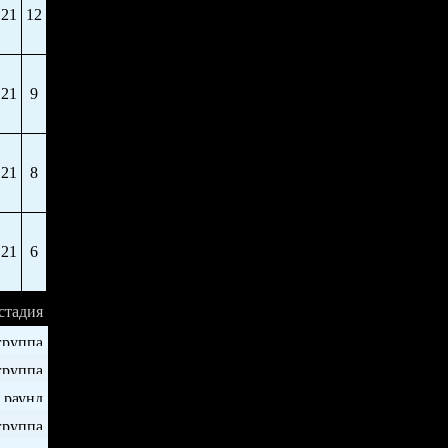
21
12
21
9
21
8
21
6
стадия
группа
группа
 раунд
группа