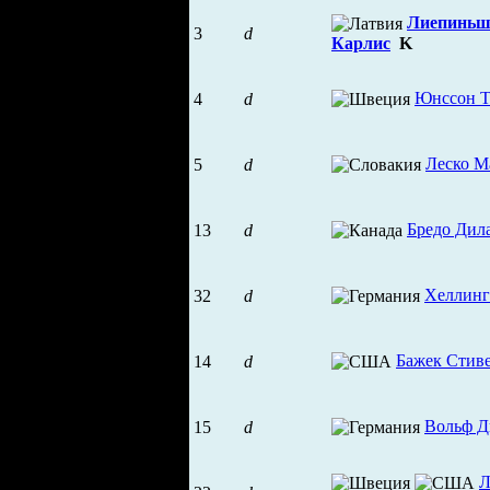
Лиепинь
3
d
Карлис
K
Юнссон Т
4
d
Леско М
5
d
Бредо Дил
13
d
Хеллинг
32
d
Бажек Стив
14
d
Вольф Д
15
d
Л