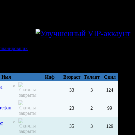
ESGVAER
]
, Имя
Инф
Возраст
Талант
Cкил
ла
15
33
3
124
тефан
23
2
99
рт
15
35
3
129