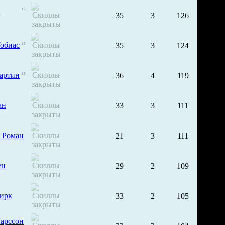
ш
15
35
3
126
обиас
35
3
124
15
артин
36
4
119
15
ан
33
3
111
 Роман
21
3
111
ен
29
2
109
ирк
33
2
105
арссон