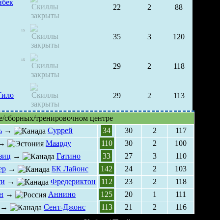
нбек
22
2
88
15
35
3
120
15
29
2
118
Тило
29
2
113
е/сборных/тренировочном центре
ь
→
Суррей
34
30
2
117
→
Маарду
110
30
2
100
зиц
→
Гатино
33
27
3
110
ер
→
БК Лайонс
142
24
2
103
ти
→
Фредериктон
112
23
2
118
н
→
Аннино
125
20
1
111
→
Сент-Джонс
113
21
2
116