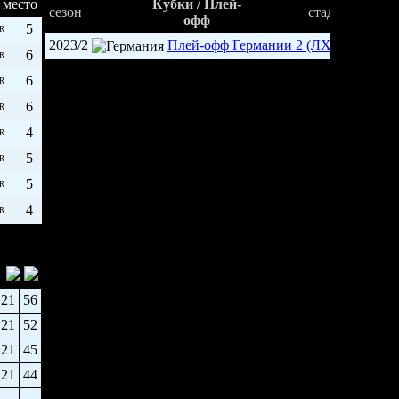
место
Кубки / Плей-
сезон
стадия
офф
5
R
2023/2
Плей-офф Германии 2 (ЛХЛ
1/8
6
R
6
R
6
R
4
R
5
R
5
R
4
R
21
56
21
52
21
45
21
44