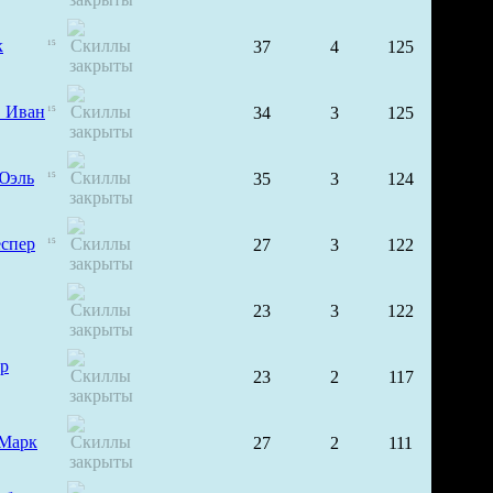
к
37
4
125
15
в Иван
34
3
125
15
Юэль
35
3
124
15
спер
27
3
122
15
23
3
122
ер
23
2
117
Марк
27
2
111