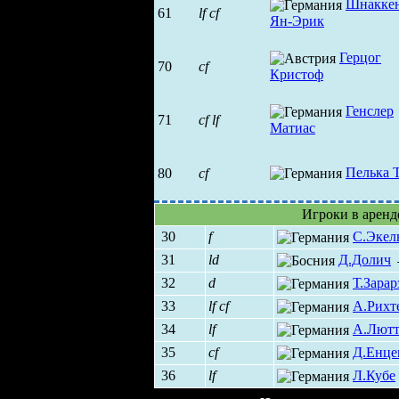
Шнакке
61
lf
cf
Ян-Эрик
Герцог
70
cf
Кристоф
Генслер
71
cf
lf
Матиас
Пелька 
80
cf
Игроки в аренд
30
f
С.Экел
31
ld
Д.Долич
32
d
Т.Зарар
33
lf
cf
А.Рихт
34
lf
А.Лют
35
cf
Д.Енце
36
lf
Л.Кубе