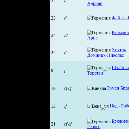
22
d
Адриан
Файтль 
23
d
Райманн
24
ld
Арне
Хехтль
25
d
Доминик-Николас
Штайнк
9
f
Торстен
Рэмси Брэ
10
rf
cf
Надь Саб
11
lf
Брюкма
21
rf
cf
Георге