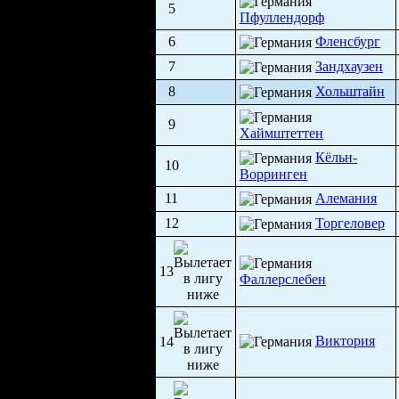
5
Пфуллендорф
6
Фленсбург
7
Зандхаузен
8
Хольштайн
9
Хаймштеттен
Кёльн-
10
Ворринген
11
Алемания
12
Торгеловер
13
Фаллерслебен
Виктория
14