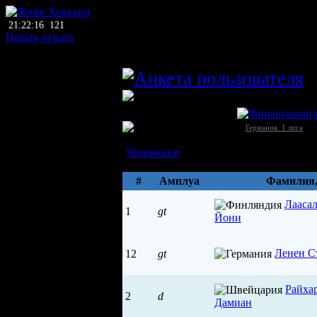
21:22:16
121
Начать играть
главный тренер
ЛХЛ
Хольштайн (Киль)
Германия →
[1
Германия. 1 лига
Состав
Чемпионат
Параметры
#
Амплуа
Фамилия
Лааса
1
gt
Йони
Ленен С
12
gt
Райха
2
d
Дамиан