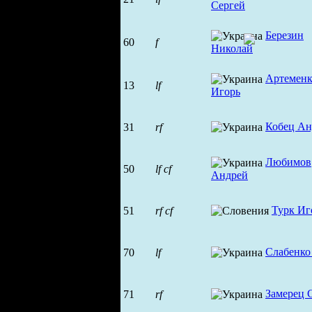
Сергей
Березин
60
f
Николай
Артеменк
13
lf
Игорь
Кобец Ан
31
rf
Любимов
50
lf
cf
Андрей
Турк Иг
51
rf
cf
Слабенко
70
lf
Замерец 
71
rf