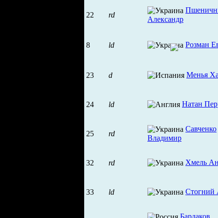
Пшеничн
22
rd
Александр
Розман Е
8
ld
Менья Ха
23
d
Натан Пер
24
ld
Савченко
25
rd
Владимир
Хмель А
32
rd
Стогний 
33
ld
Бардаков