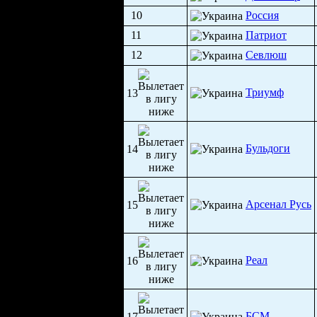
10
Россия
11
Патриот
12
Севлюш
Триумф
13
Бульдоги
14
Арсенал Русь
15
Реал
16
БСМ
17