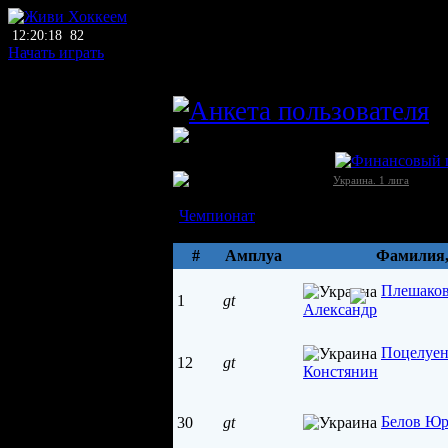
12:20:18
82
Начать играть
главный тренер
M
ЛХЛ
Металург (Малин)
Украина →
[1]
Украина. 1 лига
Состав
Чемпионат
Параметры
#
Амплуа
Фамилия
Плешако
1
gt
Александр
Поцелуен
12
gt
Констянин
Белов Ю
30
gt