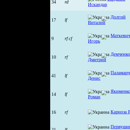
34
rd
Искандар
Долгий
17
lf
Виталий
Маткеви
9
rf
cf
Игорь
Демченко
10
rf
Дмитрий
Паламарч
41
lf
Денис
Якименк
14
lf
Роман
Карноза 
16
rf
Первуши
21
lf