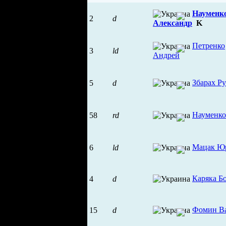
Науменк
2
d
Александр
K
Петренко
3
ld
Андрей
Збарах Р
5
d
Науменко
58
rd
Мацак Ю
6
ld
Каряка Б
4
d
Фомин В
15
d