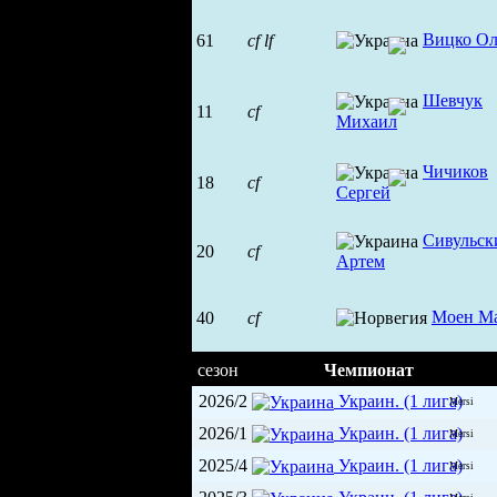
Вицко Ол
61
cf
lf
Шевчук
11
cf
Михаил
Чичиков
18
cf
Сергей
Сивульск
20
cf
Артем
Моен М
40
cf
сезон
Чемпионат
2026/2
Украин. (1 лига)
Mersi
2026/1
Украин. (1 лига)
Mersi
2025/4
Украин. (1 лига)
Mersi