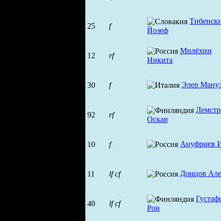
Тибенск
25
f
Йозеф
Милёхин
12
rf
Никита
Элер Ману
30
f
Лемстр
92
rf
Оскар
Ануфриев 
10
f
Донцов Але
11
lf
cf
Густаф
40
lf
cf
Рон