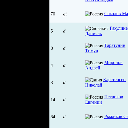
Соколов М
70
gt
Гахулине
5
d
Даниэль
Таратунин
8
d
Тимур
Миронов
4
d
Андрей
Карстенсен
3
d
Николай
Петриков
14
d
Евгений
Рыжиков Се
84
d