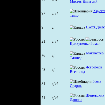
Макеев Дмитрий
Хауссе
97
cf
rf
Тимо
Скотт Джас
9
cf
21
cf
rf
Крикуненко Роман
Макмастер
76
cf
Таннер
Ястребков
48
cf
Всеволод
Янса
31
cf
rf
Седрик
Шепетцких
71
cf
rf
Даниил