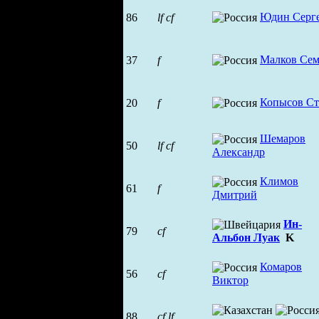
Юдин Серг
86
lf
cf
Малков Се
37
f
Копысов Ст
20
f
Шемаров
50
lf
cf
Александр
Климов
61
f
Дмитрий
Ин-
79
cf
Альбон Луак
K
Комаров
56
cf
Виктор
88
cf
lf