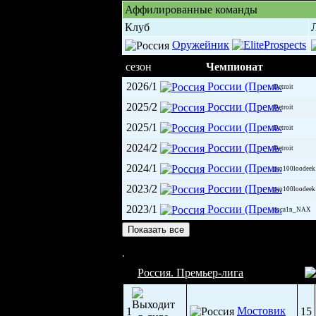
Аффилированные команды
Клуб
Оружейник
сезон
Чемпионат
2026/1
России (Премь.
Detroit
2025/2
России (Премь.
Detroit
2025/1
России (Премь.
Detroit
2024/2
России (Премь.
Detroit
2024/1
России (Премь.
pro100loodeek
2023/2
России (Премь.
pro100loodeek
2023/1
России (Премь.
coca1n_NAX
Показать все
Арсенал-Арена (3 040)
Россия. Премьер-лига
Мостовик
1
15