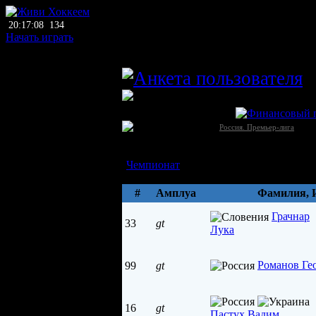
20:17:08
134
Начать играть
главный тренер
D
ПХЛ
Оружейник (Тула)
Россия →
[?]
Россия. Премьер-лига
Состав
ДЮСШ
Чемпионат
Параметры
#
Амплуа
Фамилия, 
Грачнар
33
gt
Лука
Романов Ге
99
gt
16
gt
Пастух Вадим