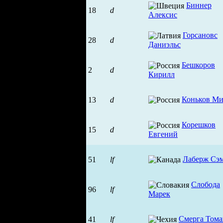
Биннер
18
d
Алексис
Горсановс
28
d
Даниэльс
Бешкоров
2
d
Кирилл
Коньков Ми
13
d
Корешков
15
d
Евгений
Лаберж Сэ
51
lf
Слобода
96
lf
Марек
Смерга Том
41
lf