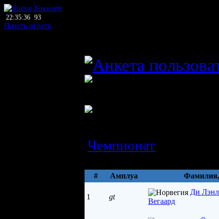
22:35:36
93
Начать играть
главный тренер
ХК Уорриорз (Верке
Нидер
Состав
Чемпионат
Параметры
#
Амплуа
Фамилия
Ди Лэн
1
gt
Вегаард