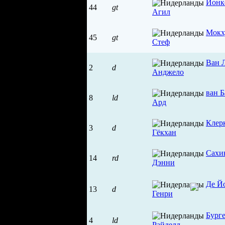
Йонк
44
gt
Агил
Мокх
45
gt
Стеф
Ван 
2
d
Анджело
ван Б
8
ld
Ард
Клер
3
d
Гёкхан
Сахи
14
rd
Дэнни
Де Й
13
d
Генри
Бург
4
ld
Райделл