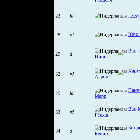
де Б
22
ld
Юрк 
28
rd
Ван 
29
d
Нино
Харт
32
rd
Аарон
Панч
25
ld
Марк
Ван 
33
rd
Гёкхан
Бинд
34
d
Кевин