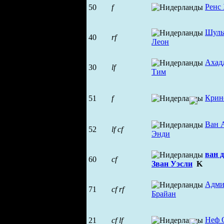
Ренс
50
f
Шуль
40
rf
Леон
Ахад
30
lf
Тим
Крин
51
f
Ван 
52
lf
cf
Энди
ван 
60
cf
Зван Уэсли
K
Адми
71
cf
rf
Брайан
Неф 
21
cf
lf