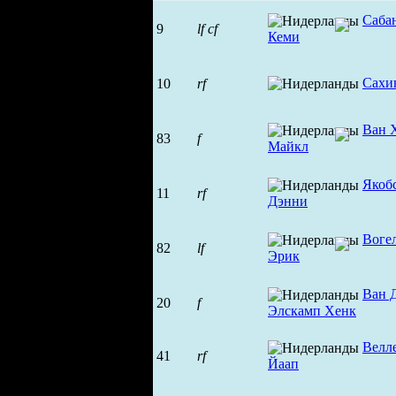
Саба
9
lf
cf
Кеми
Сахи
10
rf
Ван 
83
f
Майкл
Якоб
11
rf
Дэнни
Воге
82
lf
Эрик
Ван 
20
f
Элскамп Хенк
Велл
41
rf
Йаап