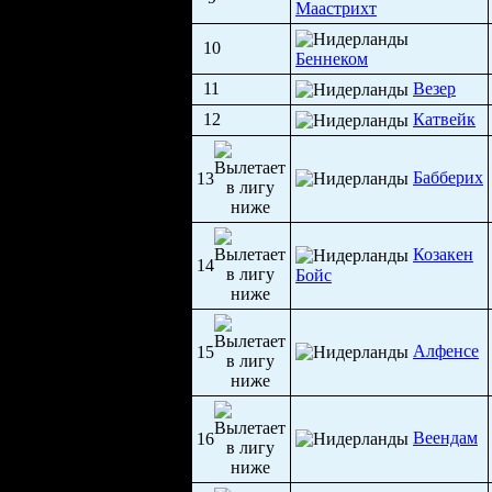
Маастрихт
10
Беннеком
11
Везер
12
Катвейк
Бабберих
13
Козакен
14
Бойс
Алфенсе
15
Веендам
16