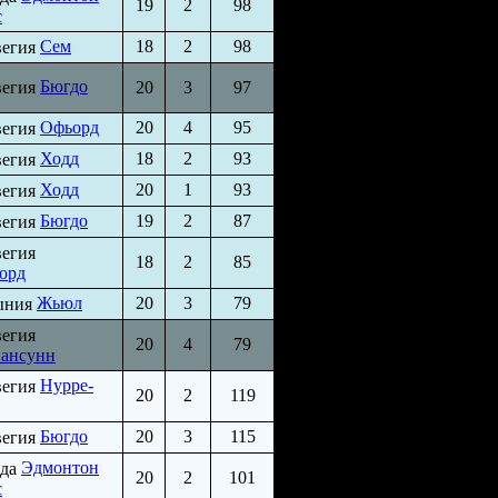
19
2
98
с
Сем
18
2
98
Бюгдо
20
3
97
Офьорд
20
4
95
Ходд
18
2
93
Ходд
20
1
93
Бюгдо
19
2
87
18
2
85
орд
Жьюл
20
3
79
20
4
79
ансунн
Нурре-
20
2
119
Бюгдо
20
3
115
Эдмонтон
20
2
101
с