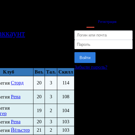
Вход
Регистрация
Войти
Забыли пароль?
Клуб
Воз.
Тал.
Скилл
или
Сторд
20
3
114
Рена
20
3
108
19
2
104
гер
Рена
20
3
103
Йёльстер
21
2
103