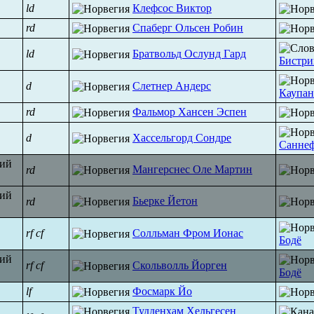
ld
Клефсос Виктор
rd
Спаберг Ольсен Робин
ld
Братвольд Ослунд Гард
Бистри
d
Слетнер Андерс
Каупан
rd
Фальмор Хансен Эспен
d
Хассельгорд Сондре
Санне
Мангерснес Оле Мартин
rd
Бьерке Йетон
rd
rf
cf
Солльман Фром Ионас
Бодё
rf
cf
Скольволль Йорген
Бодё
lf
Фосмарк Йо
Тудденхам Хельгесен