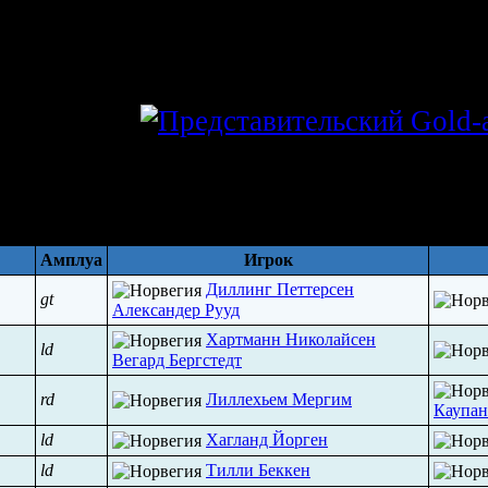
lexey7583
Л
[?]
Амплуа
Игрок
Диллинг Петтерсен
gt
Александер Рууд
Хартманн Николайсен
ld
Вегард Бергстедт
rd
Лиллехьем Мергим
Каупан
ld
Хагланд Йорген
ld
Тилли Беккен