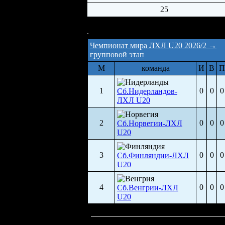
25
Йордаль Амфи (4 450)
Чемпионат мира ЛХЛ U20 2026/2 →
групповой этап
М
команда
И
В
П
1
0
0
0
Сб.Нидерландов-
ЛХЛ U20
2
0
0
0
Сб.Норвегии-ЛХЛ
U20
3
0
0
0
Сб.Финляндии-ЛХЛ
U20
4
0
0
0
Сб.Венгрии-ЛХЛ
U20
Задача для
Alexey7583
Выйти в финал ЧМ