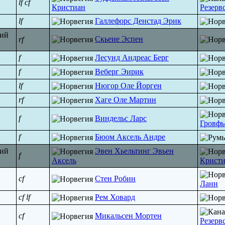
lf
cf
Кристиан
Резерв
lf
Галлефорс Денстад Эрик
Скьеие Эспен
rf
f
Лесунд Андреас Берг
f
Веберг Эирик
lf
Нюгор Оле Йорген
rf
Хаге Оле Мартин
f
Виндельс Ларс
Гровфь
f
Бюом Аксель Андре
Эвен Хьельтинг Эвьен
f
Аксель
Кристи
cf
Стен Робин
Ланн
cf
lf
Рем Ховард
cf
Микальсен Мортен
Резерв