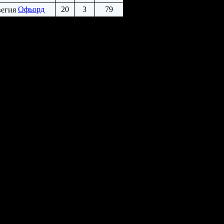
Офьорд
20
3
79