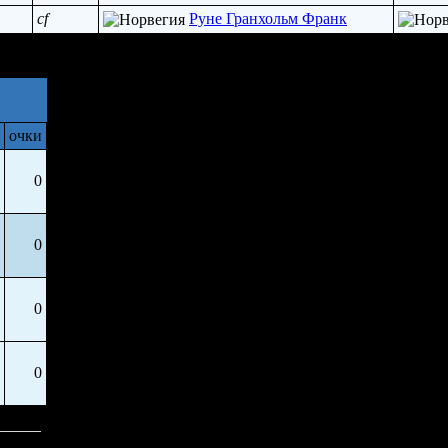
cf
Руне Гранхольм Франк
очки
0
0
0
0