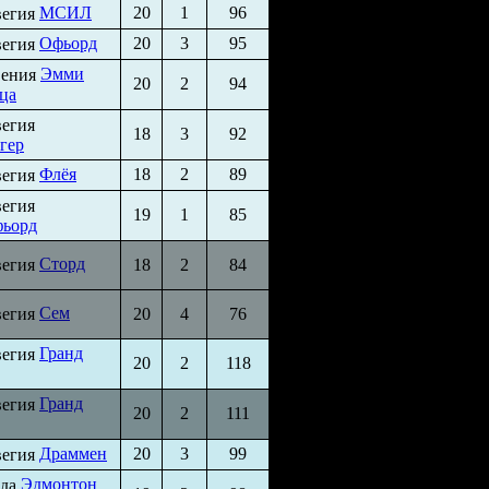
МСИЛ
20
1
96
Офьорд
20
3
95
Эмми
20
2
94
ца
18
3
92
гер
Флёя
18
2
89
19
1
85
фьорд
Сторд
18
2
84
Сем
20
4
76
Гранд
20
2
118
Гранд
20
2
111
Драммен
20
3
99
Эдмонтон