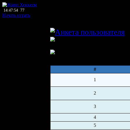
14:47:54
77
Начать играть
главный тренер
A
ЛХЛ
Сб.Норвегии-ЛХЛ U20 (Осло)
Норвегия → Сборные ЛФ
Состав
Параметры
#
1
2
3
4
5