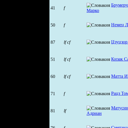
Брумерч
41
f
Марко
Немец 
50
f
Цзуцзор
87
lf
cf
Кизак С
51
lf
cf
Матта И
60
lf
cf
Рацз То
71
f
Матуси
81
lf
Адриан
Сметана
76
f