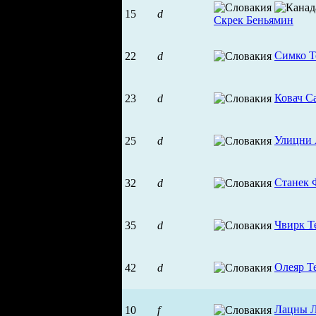
15
d
Скрек Беньямин
Симко 
22
d
Ковач С
23
d
Улицни
25
d
Станек 
32
d
Чвирк Т
35
d
Олеяр Т
42
d
Лацны 
10
f