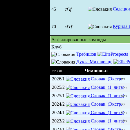
Садецки
45
cf
lf
Курила 
70
cf
rf
Аффилированные команды
Клуб
Требишов
Дукла Михаловце
сезон
Чемпионат
2026/1
Словак. (Экстр.
Kovy
2025/2
Словак. (1. лига)
Kovy
2025/1
Словак. (1. лига)
Kovy
2024/2
Словак. (Экстр.
Kovy
2024/1
Словак. (1. лига)
Kovy
2023/2
Словак. (1. лига)
Kovy
2023/1
Словак. (Экстр.
Kovy