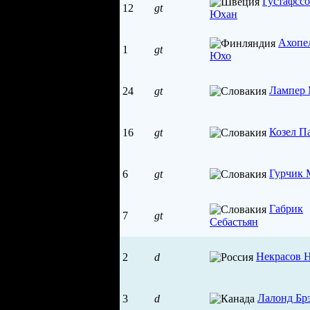
Густафсс
12
gt
Юхан
Ахопе
1
gt
Юхо
Лампер
24
gt
Козел П
16
gt
Гурчик 
6
gt
Габрик
7
gt
Себастьян
Некрасов 
2
d
Лалонд Бр
3
d