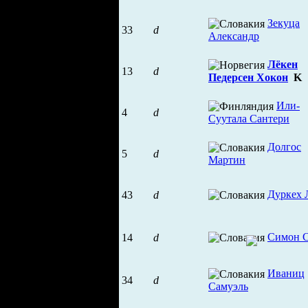
Зекуца
33
d
Александр
Лёкен
13
d
Педерсен Хокон
K
Или-
4
d
Суутала Сантери
Долгос
5
d
Мартин
Дуркех 
43
d
Симон 
14
d
Иваниц
34
d
Самуэль