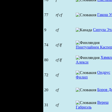
Гакош У
77
rf
cf
Сипула Эт
9
cf
74
cf
lf
Пиитулайнен Каспе
Хямял
80
cf
lf
Алекси
Ондрус
72
cf
Филип
Боров Д
20
cf
Вереш
31
cf
Габриэль