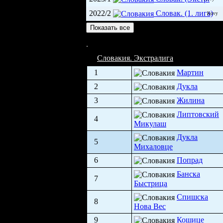
2022/2
Словак. (1. лига)
Kovy
Показать все
Зимны стадион Михаловце (2 500)
Словакия. Экстралига
1
Мартин
2
Дукла
3
Жилина
Липтовский
4
Микулаш
Дукла
5
Михаловце
6
Попрад
Банска
7
Быстрица
Спишска
8
Нова Вес
9
Кошице