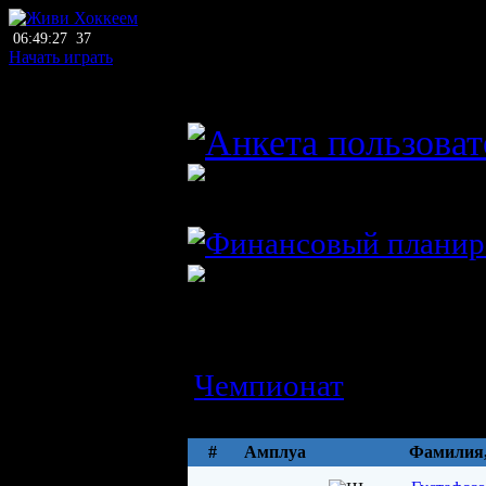
06:49:27
37
Начать играть
главный тренер
ХК Дукла Михаловце
Словакия
Состав
ДЮСШ
Чемпионат
Параметры
#
Амплуа
Фамилия