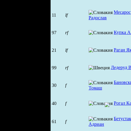
Месарос
11
lf
Радослав
Купка А
97
rf
Раган Я
21
lf
Ледеруд В
99
rf
Бановск
30
f
Томаш
Рогал К
40
f
Бетуста
61
f
Адриан