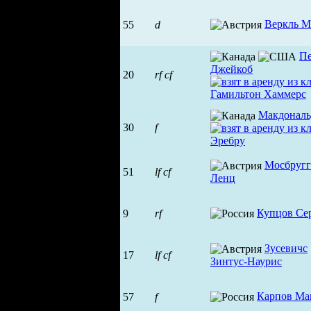
Веркль М
55
d
П
Джейкоб
20
rf
cf
Макдональ
30
f
Мосбругг
51
lf
cf
Ленц
Купцов Се
9
rf
Зусевичс
17
lf
cf
Зинтус-Наурис
Карпов Ма
57
f