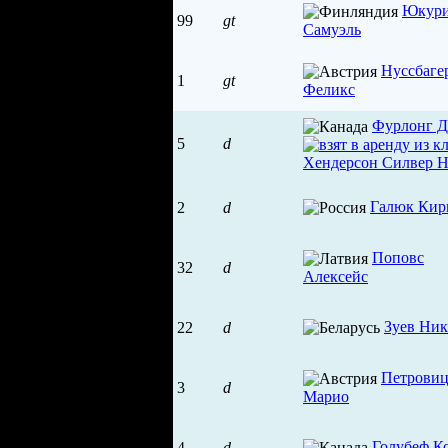
Юкур
99
gt
Самуэль
Нуссбаге
1
gt
Феликс
Фурлонг 
5
d
Галюк Кир
2
d
Поповс
32
d
Алексейс
Зуев Ник
22
d
Петрови
3
d
Марио
Голубеф К
4
d