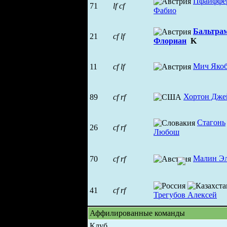
Пфайффе
71
lf
cf
Фабио
Бальтра
21
cf
lf
Флориан
K
Мич Яко
11
cf
lf
Хортон Дже
89
cf
rf
Стагонь
26
cf
rf
Любош
Малин Э
70
cf
rf
41
cf
rf
Трегубов Алексей
Аффилированные команды
Клуб