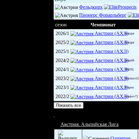
Фельдкирх
Пионерс Форарльберг
сезон
Чемпионат
2026/1
Австрии (АХЛ)
kunzgar
2025/2
Австрии (АХЛ)
kunzgar
2025/1
Австрии (АХЛ)
2024/2
Австрии (АХЛ)
petan06
2024/1
Австрии (АХЛ)
1KEHL
2023/2
Австрии (АХЛ)
Shirokov52
2023/1
Австрии (АХЛ)
Ewgeni
2022/2
Австрии (АХЛ)
ermakov72
Показать все
Форарльбергхалле (5 200)
Австрия. Альпийская Лига
Олимпия