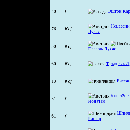
Эштон Кар
40
f
Нецезани
76
lf
cf
Лукас
50
lf
cf
Гёггель Лукас
Фрыдрых Л
60
lf
cf
Рисса
13
lf
cf
Кюллёне
31
f
Йонатан
Шпил
61
f
Ришар