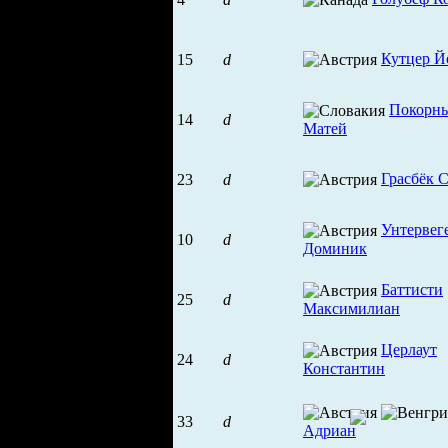
Кутцер Й
15
d
Покорн
14
d
Матей
Грасбёк 
23
d
Унтервег
10
d
Доминик
Баттисти
25
d
Максимилиан
Церлаут
24
d
Константин
33
d
Адриан