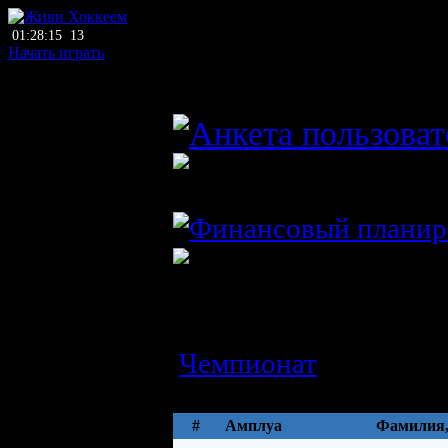
01:28:15
13
Начать играть
главный тренер
ФБИ ФЭУ Фельдкирх
Австрия 
Состав
ДЮСШ
Чемпионат
Параметры
#
Амплуа
Фамилия