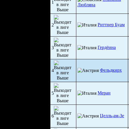
1
Любляна
Риттнер Буам
2
Гердëина
3
Фельдкирх
4
Меран
5
Целль-ам-Зе
6