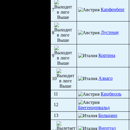
Капфенберг
7
Лустенау
8
Кортина
9
Азиаго
10
11
Кицбюэль
12
Брегенцервальд
13
Больцано
Випптал