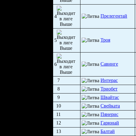
Прелегентай
4
Троя
5
Савинге
6
7
Интерас
8
Триобет
9
Швайтас
10
Свейката
11
Пянерис
12
Гарюнай
13
Балтай