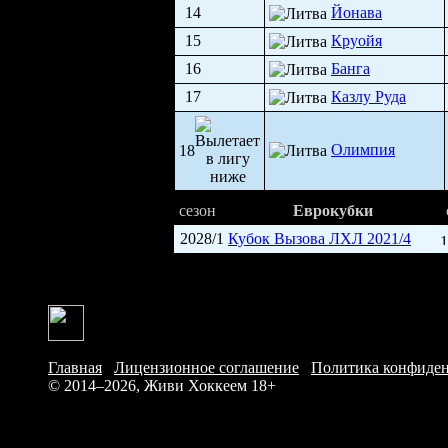
14
Йонава
15
Круойя
16
Банга
17
Казлу Руда
Олимпия
18
сезон
Еврокубки
2028/1
Кубок Вызова ЛХЛ 2021/4
1
Главная
/
Лицензионное соглашение
/
Политика конфиде
© 2014–2026, Живи Хоккеем
18+