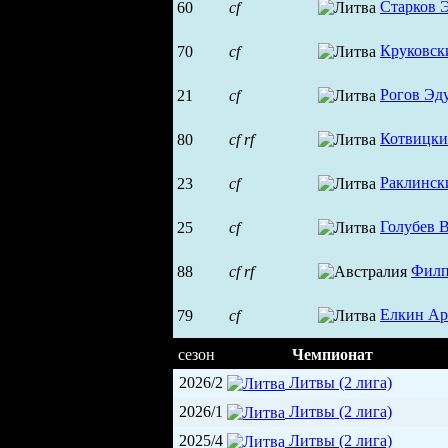
Старков 
60
cf
Круковск
70
cf
Рогов Эд
21
cf
Котвицки
80
cf
rf
Раклинск
23
cf
Голубев 
25
cf
Филп
88
cf
rf
Елкин Ар
79
cf
сезон
Чемпионат
2026/2
Литвы (2 лига)
2026/1
Литвы (2 лига)
2025/4
Литвы (2 лига)