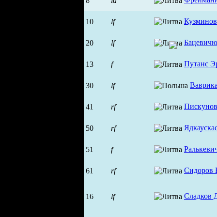
8
ld
Кузминов
10
lf
Бацевичю
20
lf
Путанс Э
13
f
Ваврик
30
lf
Пискунов
41
rf
Ядкауска
50
rf
Ралькеви
51
f
Сидоров 
61
rf
Сладков 
16
lf