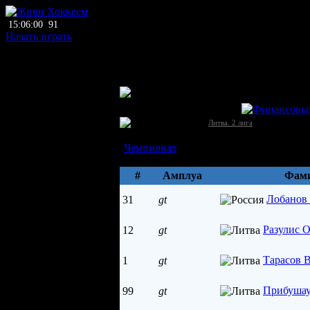
15:06:00
91
Начать играть
главный тренер
нет тренера
ЛХЛ
Олимпия (Вильнюс)
Литва →
[2]
Литва. 2 лига
Состав
Чемпионат
Параметры
#
Амплуа
Фами
Лобанов
31
gt
Разулис 
12
gt
Тарасов 
1
gt
Прибушау
99
gt