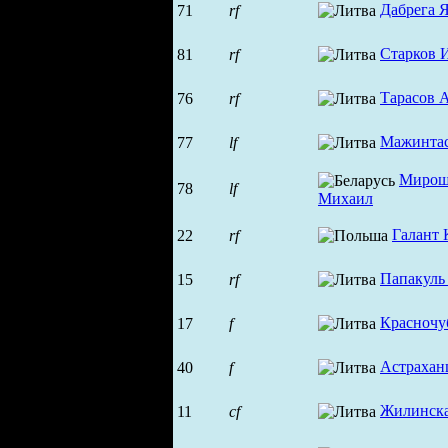
Дабрега 
71
rf
Старков 
81
rf
Тарасов 
76
rf
Мажинта
77
lf
Мирош
78
lf
Михаил
Галант 
22
rf
Папакуль
15
rf
Красночу
17
f
Астрахан
40
f
Жилинска
11
cf