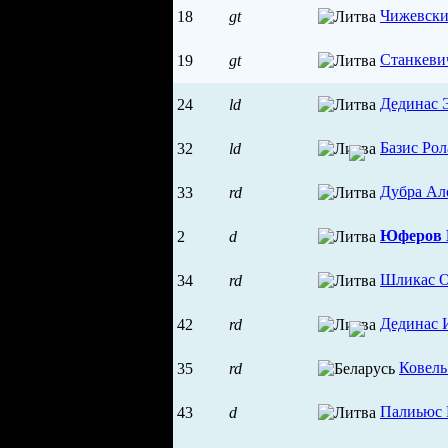
Чижевски
18
gt
Станкеви
19
gt
Дединас 
24
ld
Базис Ро
32
ld
Дубра Ал
33
rd
Юферов 
2
d
Шликас О
34
rd
Дединас 
42
rd
Ковель
35
rd
Палиьюс 
43
d