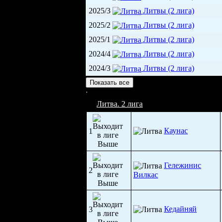
2025/3
Литвы (2 лига)
2025/2
Литвы (2 лига)
2025/1
Литвы (2 лига)
2024/4
Литвы (2 лига)
2024/3
Литвы (2 лига)
Олимпия арена (1 700)
Показать все
Литва. 2 лига
Каунас
1
Гележинис
2
Вилкас
Кедайняй
3