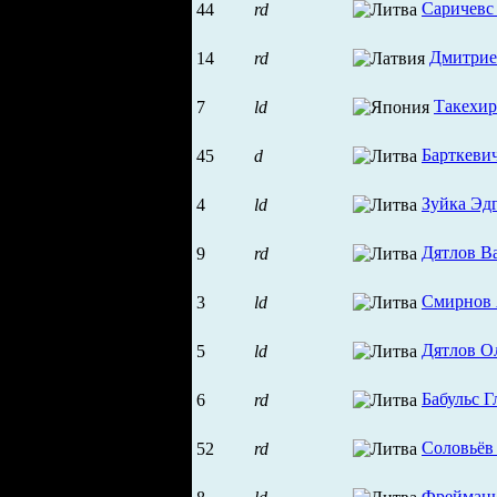
Саричевс
44
rd
Дмитрие
14
rd
Такехир
7
ld
Барткеви
45
d
Зуйка Эд
4
ld
Дятлов В
9
rd
Смирнов 
3
ld
Дятлов О
5
ld
Бабульс Г
6
rd
Соловьёв
52
rd
Фреймани