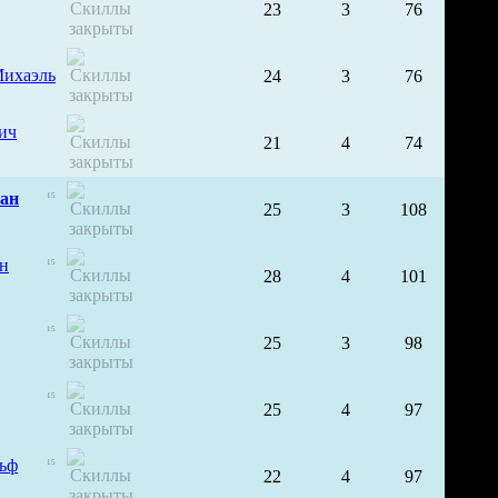
23
3
76
Михаэль
24
3
76
ич
21
4
74
ан
15
25
3
108
н
15
28
4
101
15
25
3
98
15
25
4
97
ьф
15
22
4
97