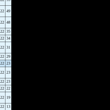
22
49
22
48
22
35
22
34
22
31
22
29
22
23
22
23
22
23
22
22
22
19
22
13