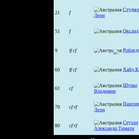
Студмэ
21
f
Леон
Окслад
51
f
Роблед
9
lf
cf
Хайд К
60
lf
cf
Шульц
61
cf
Владимир
Панси
70
cf
rf
Леон
Сеуэлл
80
cf
rf
Александр Тимати