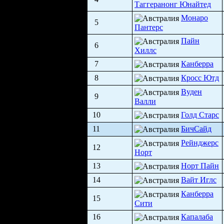
Таггеранонг Юнайтед
Монаро
5
Пантерс
Пайн
6
Хиллс
7
Канберра
8
Кросс Ютд
Вуден
9
Валли
10
Голд Старс
11
БичСайд
Рейнджерс
12
Норт
13
Норт Пайн
14
Вайт Иглс
Канберра
15
Сити
16
Капалаба