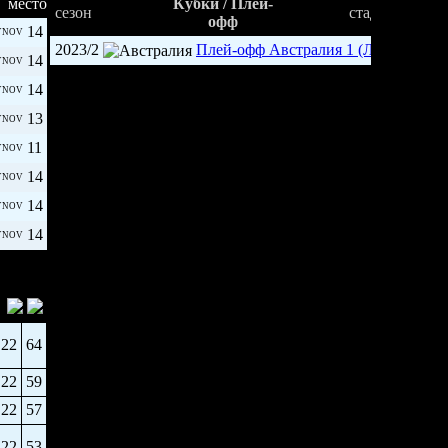
место
Кубки / Плей-
сезон
стадия
офф
14
YNOV
2023/2
Плей-офф Австралия 1 (ЛХ
1/8
14
YNOV
14
YNOV
13
YNOV
11
YNOV
14
YNOV
14
YNOV
14
YNOV
22
64
22
59
22
57
22
53