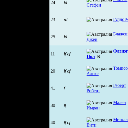
24
ld
Стефен
Гулдс 
23
rd
Блажев
25
ld
Джей
Флэнэг
11
lf
cf
Пол
K
Томпсо
20
lf
cf
Алекс
Геберт
41
f
Роберт
Мален
30
lf
Имран
Меткал
40
lf
cf
Ёнти