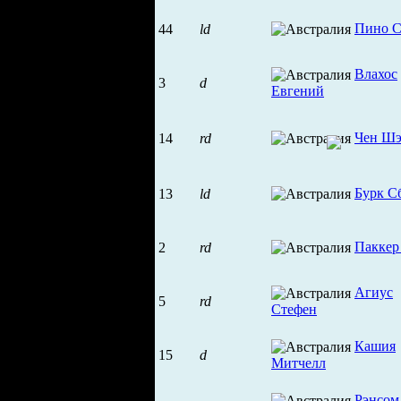
Пино 
44
ld
Влахос
3
d
Евгений
Чен Ш
14
rd
Бурк С
13
ld
Паккер
2
rd
Агиус
5
rd
Стефен
Кашия
15
d
Митчелл
Рэнсом