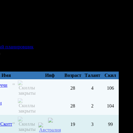
[1]
а
, Имя
Инф
Возраст
Талант
Cкил
ччи
15
28
4
106
н
28
2
104
 Скотт
19
3
99
15