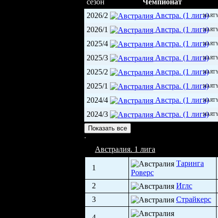
сезон
Чемпионат
2026/2
Австра. (1 лига)
MART
2026/1
Австра. (1 лига)
MART
2025/4
Австра. (1 лига)
MART
2025/3
Австра. (1 лига)
MART
2025/2
Австра. (1 лига)
MART
2025/1
Австра. (1 лига)
MART
2024/4
Австра. (1 лига)
MART
2024/3
Австра. (1 лига)
MART
Бичсайд (2 000)
Показать все
Австралия. 1 лига
Таринга
1
Роверс
2
Иглс
3
Страйкерс
4