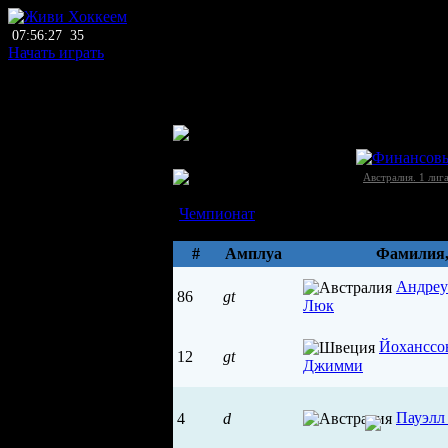
07:56:27
35
Начать играть
главный тренер
нет тренера
ЛХЛ
БичСайд (Сэнди Бэй)
Австралия →
Австралия. 1 лиг
Состав
Чемпионат
Параметры
#
Амплуа
Фамилия
Андреу
86
gt
Люк
Йоханссо
12
gt
Джимми
Пауэлл
4
d