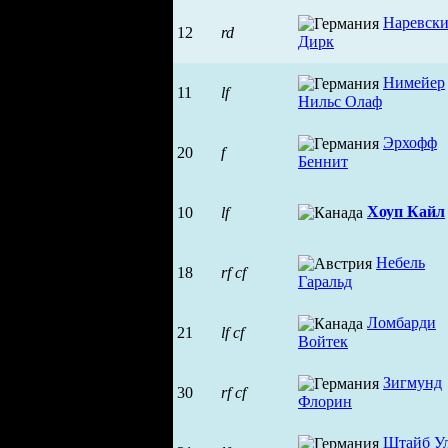
Наревск
12
rd
Дирк
Нимейер
11
lf
Нильс Олаф
Эрхофф
20
f
Беннит
Хоуп Кайл
10
lf
Небель
18
rf
cf
Гаральд
Ломбарди
21
lf
cf
Войтек
Зигмунд
30
rf
cf
Флорин
Штайб У