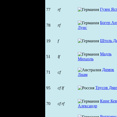
Гузен Яс
77
rf
Богер Ан
78
rf
Луис
Штоль Д
19
f
Мадль
51
lf
Михаэль
Димок
71
cf
Лиам
Трусов Дми
95
cf
lf
Кине Ке
70
cf
rf
Александр
Риттгеро