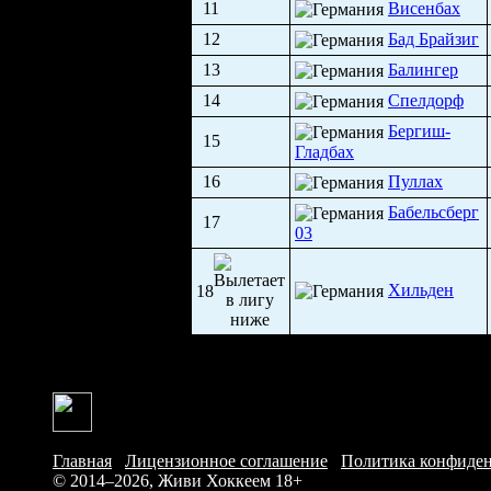
11
Виcенбах
12
Бад Брайзиг
13
Балингер
14
Спелдорф
Бергиш-
15
Гладбах
16
Пуллах
Бабельсберг
17
03
Хильден
18
Главная
/
Лицензионное соглашение
/
Политика конфиде
© 2014–2026, Живи Хоккеем
18+