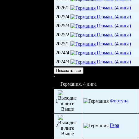
2026/1
Герман. (4 лига)
2025/4
Герман. (4 лига)
2025/3
Герман. (4 лига)
2025/2
Герман. (4 лига)
2025/1
Герман. (4 лига)
2024/4
Герман. (4 лига)
2024/3
Герман. (4 лига)
Шпортплац Танненбергштрасе (1 900)
Показать все
Германия. 4 лига
Фортуна
1
Гера
2