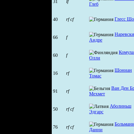
31
lf
Глеб
Глесс Ш
40
rf
cf
Наревск
66
f
Андре
Комула
60
f
Олли
Шониан
16
rf
Томас
Ван Ден Б
91
rf
Мехмет
Аболиньш
50
rf
cf
Эдгарс
Больман
76
rf
cf
Данни