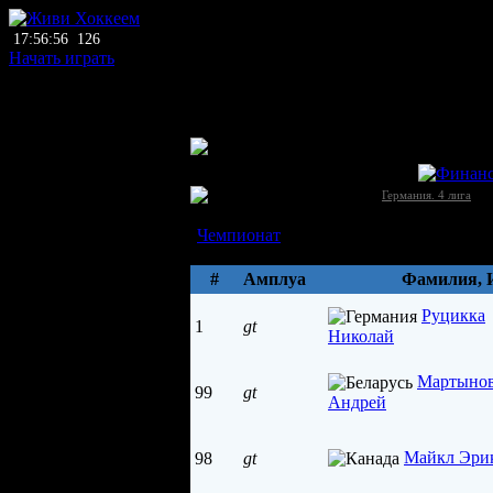
17:56:56
126
Начать играть
главный тренер
нет тренера
ЛХЛ
Леверкузен (Леверкузен)
Германия →
[4
Германия. 4 лига
Состав
Чемпионат
Параметры
#
Амплуа
Фамилия, 
Руцикка
1
gt
Николай
Мартыно
99
gt
Андрей
Майкл Эри
98
gt