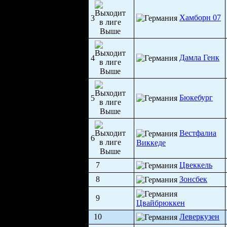
Хамборн 07
3
Дамла Генк
4
Бюкебург
5
Вестфалиа
6
Виккеде
7
Цвеккель
8
Зонсбек
9
Цвайбрюккен
10
Леверкузен