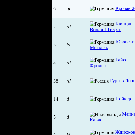
Кролак 
6
gt
Кюнцль
2
rd
Вилли Штефан
Юровски
3
ld
Митхель
Гайсс
4
rd
Фридер
Гурьев Лео
38
rd
Пойкер 
14
d
Мейн
5
d
Карло
Жийсжо