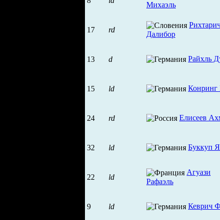
8
ld
Михаэль
Рихтари
17
rd
Далибор
Райхль Д
13
d
Конринг 
15
ld
Елисеев Ах
24
rd
Буккуп 
32
ld
Агуази
22
ld
Рафаэль
Кеврич 
9
ld