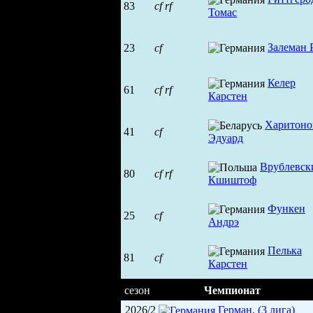
83
cf
rf
Томас
Залеман 
23
cf
Келер
61
cf
rf
Карстен
Харитоно
41
cf
Эдуард
Врублевск
80
cf
rf
Кшиштоф
Функен
25
cf
Андрэ
Пелька
81
cf
Карстен
сезон
Чемпионат
2026/2
Герман. (3 лига)