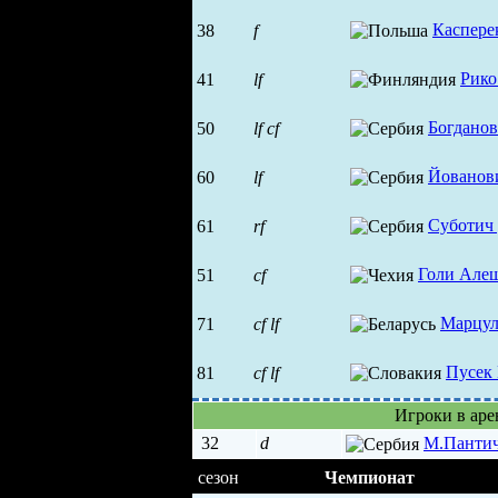
Каспере
38
f
Рико
41
lf
Богдано
50
lf
cf
Йованов
60
lf
Суботич
61
rf
Голи Але
51
cf
Марцул
71
cf
lf
Пусек
81
cf
lf
Игроки в аре
32
d
М.Панти
сезон
Чемпионат