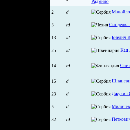
Радмило
Манойло
2
d
Синделка
3
rd
Биелич 
13
ld
Кац
25
ld
Сии
14
rd
Шпаневи
15
d
Джукич 
23
d
Миличев
5
d
Петкови
32
rd