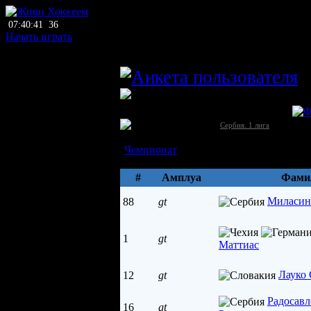
07:40:41
36
Начать играть
главный тренер
S
ЛХЛ
Козара (Банатско Велико Село)
Сербия →
[1]
Сербия. 1 лига
Состав
Чемпионат
Параметры
#
Амплуа
Фами
Миласин
88
gt
1
gt
Маттиас
Лауко 
12
gt
Радосавл
16
gt