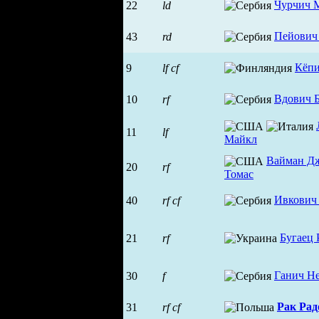
Чурчич 
22
ld
Пейович
43
rd
Кёпи
9
lf
cf
Вдович 
10
rf
11
lf
Майкл
Вайман Д
20
rf
Томас
Ивкович
40
rf
cf
Бугаец 
21
rf
Ганич Н
30
f
Рак Рад
31
rf
cf