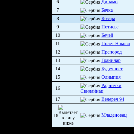
6
Динамо
7
Бачка
8
Козара
9
Потисье
10
Бечей
11
Полет Наково
12
Препород
13
Граничар
14
Будучност
15
Олимпия
Раднички
16
Свилайнац
17
Велереч 94
Младеновац
18