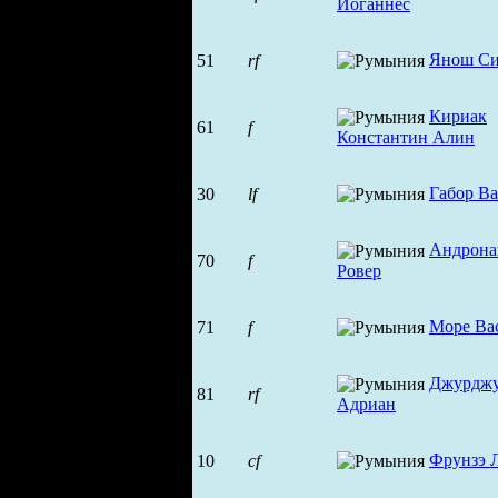
Иоганнес
Янош Си
51
rf
Кириак
61
f
Константин Алин
Габор В
30
lf
Андрон
70
f
Ровер
Море Ва
71
f
Джурджу
81
rf
Адриан
Фрунзэ 
10
cf