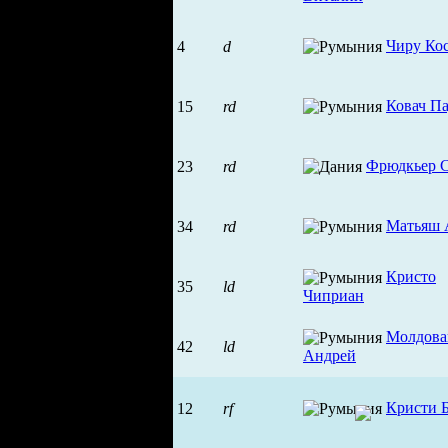
Чиру Ко
4
d
Ковач Па
15
rd
Фрюдкьер 
23
rd
Матьяш 
34
rd
Кристо
35
ld
Чиприан
Молдова
42
ld
Андрей
Кристи 
12
rf