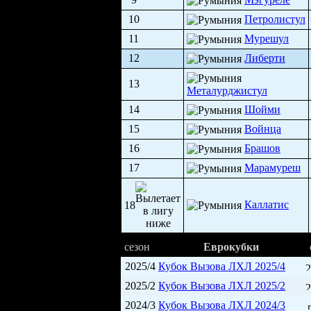
10
Петролистул
11
Мурешул
12
Либерти
13
Металурджистул
14
Шойми
15
Войнца
16
Брашов
17
Марамуреш
Каллатис
18
сезон
Еврокубки
2025/4
Кубок Вызова ЛХЛ 2025/4
2
2025/2
Кубок Вызова ЛХЛ 2025/2
2
2024/3
Кубок Вызова ЛХЛ 2024/3