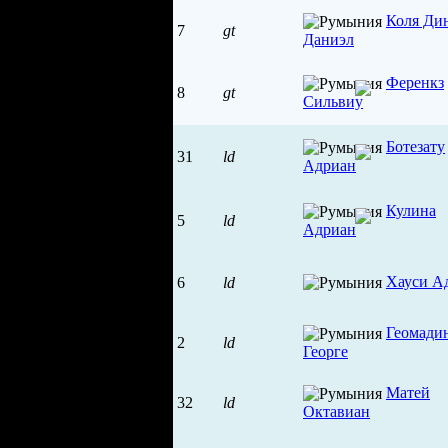
Коля Ди
7
gt
Даниэл
Ференкз
8
gt
Сильвиу
Ботезату
31
ld
Адриан
Кулина
5
ld
Адриан
Хауси А
6
ld
Геомади
2
ld
Георге
Матей
32
ld
Октавиан