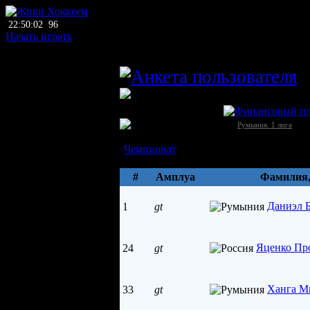
22:50:02
96
Начать играть
главный тренер
m
ЛХЛ
Либерти (Орадя)
Румыния →
[1]
Румыния. 1 лига
Состав
Чемпионат
Параметры
#
Амплуа
Фамилия
Даниэл 
1
gt
Яценко Пр
24
gt
Ханга М
33
gt