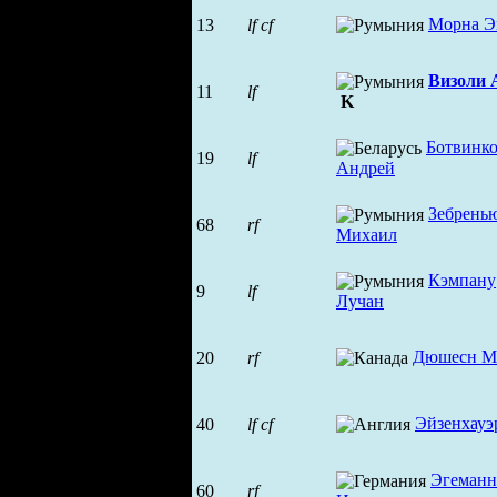
Морна Э
13
lf
cf
Визоли 
11
lf
K
Ботвинк
19
lf
Андрей
Зебрень
68
rf
Михаил
Кэмпану
9
lf
Лучан
Дюшесн М
20
rf
Эйзенхауэ
40
lf
cf
Эгеманн
60
rf