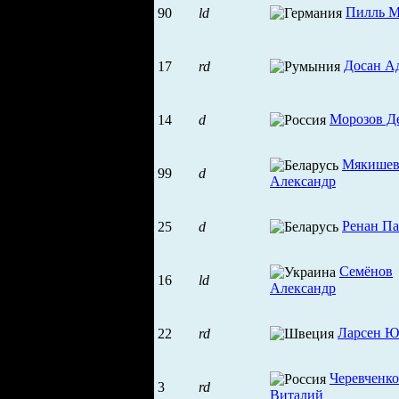
Пилль 
90
ld
Досан А
17
rd
Морозов Д
14
d
Мякише
99
d
Александр
Ренан Па
25
d
Семёнов
16
ld
Александр
Ларсен 
22
rd
Черевченко
3
rd
Виталий