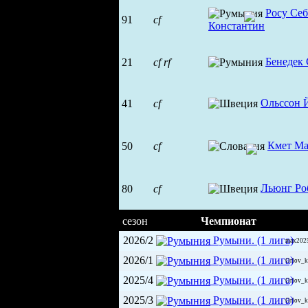
Росу Себ
91
cf
Константин
Бенедек
21
cf
rf
Ольссон 
41
cf
Кмет Ма
50
cf
Льюнг Ро
80
cf
сезон
Чемпионат
2026/2
Румыни. (1 лига)
max202
2026/1
Румыни. (1 лига)
Orlov_k
2025/4
Румыни. (1 лига)
Orlov_k
2025/3
Румыни. (1 лига)
Orlov_k