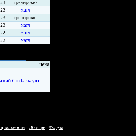
023
тренировка
023
матч
023
тренировка
023
матч
022
матч
022
матч
ды
цена
нциальности
/
Об игре
/
Форум
/