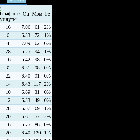
Оц
Мом
Ре
16
7.06
61
2%
6
6.33
72
1%
4
7.09
62
6%
28
6.25
94
1%
16
6.42
98
0%
32
6.31
98
0%
22
6.40
91
0%
14
6.43
117
2%
10
6.69
31
0%
12
6.33
49
0%
28
6.57
69
1%
20
6.61
57
2%
16
6.75
86
0%
20
6.40
120
1%