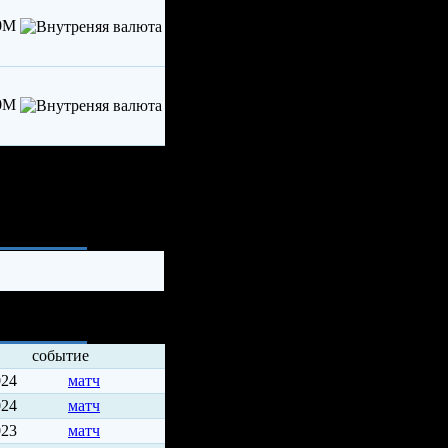
00M
00M
ия
событие
024
матч
024
матч
023
матч