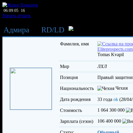
06:09:05
16
Начать играть
Адмира
→
RD
/
LD
Квапил То
Фамилия, имя
Tomas Kvapil
Мир
ЛХЛ
Позиция
правый защитни
Чехия
Национальность
Дата рождения
33 года
ok
(28/04
1 064 300 000
Стоимость
106 400 000
Зарплата (сезон)
Статус
Обычный