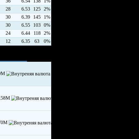
36
6.54
138
1%
28
6.53
125
2%
30
6.39
145
1%
30
6.55
103
0%
24
6.44
118
2%
12
6.35
63
0%
00M
8.58M
.70M