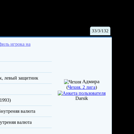
маш
33/3/132
к, левый защитник
Адмира
(
Чехия. 2 лига
)
Darsik
/1993)