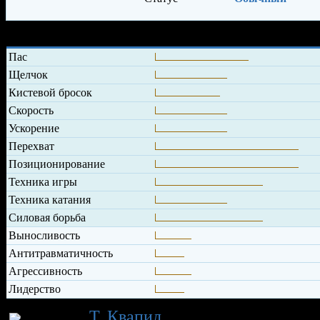
Характеристики игрока
Пас
Щелчок
Кистевой бросок
Скорость
Ускорение
Перехват
Позиционирование
Техника игры
Техника катания
Силовая борьба
Выносливость
Антитравматичность
Агрессивность
Лидерство
Карьера
Т. Квапил