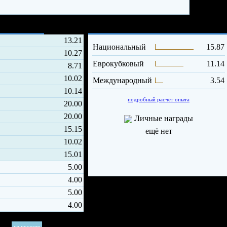
Опыт и достижения
13.21
Национальный
15.87
10.27
Еврокубковый
11.14
8.71
10.02
Международный
3.54
10.14
подробный расчёт опыта
20.00
20.00
Личные награды
15.15
ещё нет
10.02
15.01
5.00
4.00
5.00
4.00
на проекте