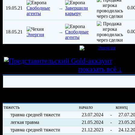
0.
19.05.21
→
Свободные
Завершили
агенты
карьеру
0.
18.05.21
→
Свободные
Энергия
агенты
игрок был создан 12.12.2014 в клубе
Энергия
Истор
трансферных операций
показать всё ↓
История травм хоккеиста
тяжесть
начало
конец
травма средней тяжести
23.07.2024
-
27.07.2
легкая травма
21.05.2024
-
23.05.2
травма средней тяжести
21.12.2023
-
24.12.2