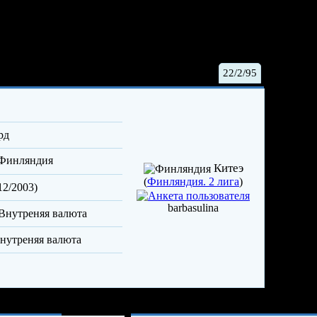
Аку
22/2/95
рд
Финляндия
Китеэ
(
Финляндия. 2 лига
)
12/2003)
barbasulina
Опыт и достижения