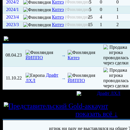
2024/2
Китеэ
(Финляндия)
5
0
0
2024/1
Китеэ
(Финляндия)
5
0
1
2023/4
Китеэ
(Финляндия)
25
4
1
2023/3
Китеэ
(Финляндия)
15
1
2
История трансферов игрока
08.04.23
→
ЙИППО
Китеэ
Драфт
11.10.22
→
ЛХЛ
ЙИППО
игрок был создан 03.10.2022 в клубе
Драфт ЛХЛ
Истор
трансферных операций
показать всё ↓
игрок ни разу не выставлялся на общее