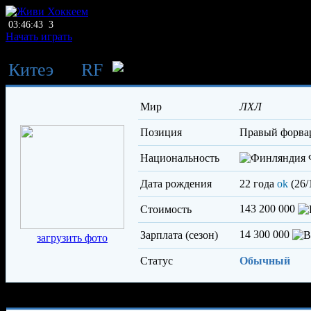
03:46:43
3
Начать играть
Китеэ
→
RF
Маннинен 
Мир
ЛХЛ
Позиция
правый форва
Национальность
Дата рождения
22 года
ok
(26/
143 200 000
Стоимость
14 300 000
Зарплата (сезон)
загрузить фото
Статус
Обычный
Характеристики игрока