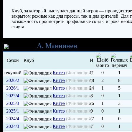
Клуб, за который выступает данный игрок — проводит тр
закрытом режиме как для прессы, так и для зрителей. Для т
возможность просмотреть профильные скилы игрока необ
скаута.
Карьера
А. Маннинен
Сезон
Клуб
И
текущий
Китеэ
(Финляндия)
11
0
1
2026/2
Китеэ
(Финляндия)
48
2
8
2026/1
Китеэ
(Финляндия)
24
1
5
2025/4
Китеэ
(Финляндия)
8
0
1
2025/3
Китеэ
(Финляндия)
26
1
3
2025/1
Китеэ
(Финляндия)
9
0
1
2024/4
Китеэ
(Финляндия)
27
1
0
2024/3
Китеэ
(Финляндия)
7
0
1