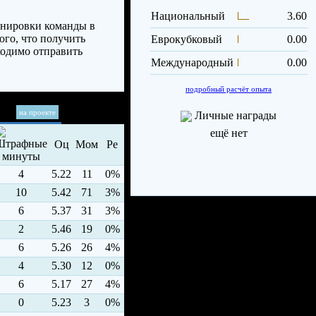
Национальный
3.60
енировки команды в
ого, что получить
Еврокубковый
0.00
ходимо отправить
Международный
0.00
подробный расчёт опыта
на проекте
Личные награды
ещё нет
Оц
Мом
Ре
4
5.22
11
0%
10
5.42
71
3%
6
5.37
31
3%
2
5.46
19
0%
6
5.26
26
4%
4
5.30
12
0%
6
5.17
27
4%
0
5.23
3
0%