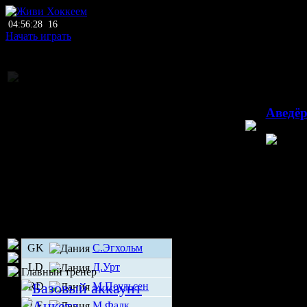
04:56:28
16
Начать играть
Национальное пе
0
Аведёр
Видовре
GK
С.Эгхольм
LD
Д.Урт
Главный тренер
RD
М.Поульсен
LF
М.Фалк