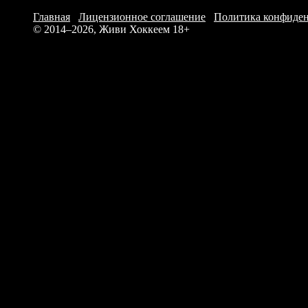
Й. Томсе
Главная
/
Лицензионное соглашение
/
Политика конфиде
М. Лаудр
© 2014–2026, Живи Хоккеем
18+
М. Хансе
Н. Хойга
М. Оверг
М. Боруп
К. Кьель
Э. Бакма
Л. Ларсе
С. Рисе
, 
М. Сонде
Д. Расму
С. Манд
Р. Вест
, 
Ш. Урт
, 
Т. Петерс
Итого: