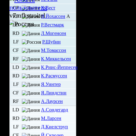
CF
К.Вест
v7mfkstroitel
RF
Я.Йохассен
А
LD
Р.Вестмарк
RD
Л.Могенсен
LF
Р.Шубин
CF
М.Томассон
RF
К.Миккельсен
LD
К.Риис-Йеппесен
RD
К.Расмуссен
LF
Я.Уинтер
CF
Я.Линдстин
RF
А.Лаурсен
LD
А.Сондегард
RD
М.Ларсен
LF
Д.Киелструп
CF
Й.Скродер