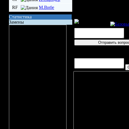
RF
М.Вибе
Статистика
Пресс-ко
Замены
Сила состава на поле
Владение шайбой
Всего бросков
логин
Бросков в створ
Вопросов/ответов не пост
xG (ожидаемые голы)
Вбрасывание
Точных передач
Игрок
Неточных передач
Р. Шубин
Кол-во ТТД
Д. Урт
, LD
М. Поульс
Брак ТТД
Р. Вестмар
Фолов
Л. Могенс
Поддержка
К. Риис-Й