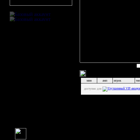
Игра в большинстве
А. Сондег
М. Ларсен
На матче присутствовали
0
чел.
v7mfkstroitel
К. Расмус
zakirnk
М. Фалк
, 
А. Лаурсе
М. Томасс
Й. Скроде
Я. Йохасс
Д. Киелст
К. Вест
, C
Комментарии к матчу
(
0
)
М. Вибе
, 
Статистика бросков по во
Я. Уинтер
мин
амп
игрок
ти
К. Миккел
доступно для
Я. Линдст
Итого:
Игрок
К. Педер
М. Крист
Т. Сомме
С. Лаури