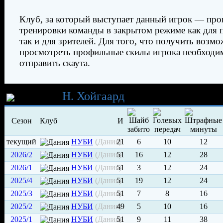
Клуб, за который выступает данный игрок — про
тренировки команды в закрытом режиме как для 
так и для зрителей. Для того, что получить возм
просмотреть профильные скилы игрока необходи
отправить скаута.
Карьера
Н. Хойгаард
Сезон
Клуб
И
текущий
НУБИ
(Дания)
21
6
10
12
2026/2
НУБИ
(Дания)
51
16
12
28
2026/1
НУБИ
(Дания)
51
3
12
24
2025/4
НУБИ
(Дания)
51
19
12
24
2025/3
НУБИ
(Дания)
51
7
8
16
2025/2
НУБИ
(Дания)
49
5
10
16
2025/1
НУБИ
(Дания)
51
9
11
38