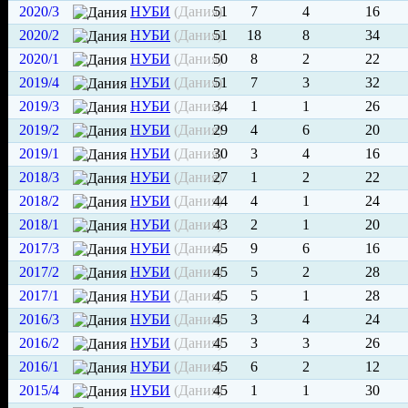
2020/3
НУБИ
(Дания)
51
7
4
16
2020/2
НУБИ
(Дания)
51
18
8
34
2020/1
НУБИ
(Дания)
50
8
2
22
2019/4
НУБИ
(Дания)
51
7
3
32
2019/3
НУБИ
(Дания)
34
1
1
26
2019/2
НУБИ
(Дания)
29
4
6
20
2019/1
НУБИ
(Дания)
30
3
4
16
2018/3
НУБИ
(Дания)
27
1
2
22
2018/2
НУБИ
(Дания)
44
4
1
24
2018/1
НУБИ
(Дания)
43
2
1
20
2017/3
НУБИ
(Дания)
45
9
6
16
2017/2
НУБИ
(Дания)
45
5
2
28
2017/1
НУБИ
(Дания)
45
5
1
28
2016/3
НУБИ
(Дания)
45
3
4
24
2016/2
НУБИ
(Дания)
45
3
3
26
2016/1
НУБИ
(Дания)
45
6
2
12
2015/4
НУБИ
(Дания)
45
1
1
30