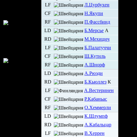
LF
Л.Цурбухен
CF
Н.Якупи
RF
П.Фассбинд
LD
Б.Мерсье
А
RD
М.Мехицич
LF
Б.Палатуччи
CF
Ш.Кутиль
RF
А.Шнорф
LD
А.Рюэди
RD
Б.Кьюллез
К
LF
А.Вестеринен
CF
Р.Кабаньас
RF
О.Хеммерли
LD
К.Шлумпф
RD
А.Кабальцар
LF
В.Херрен