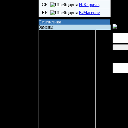
CF
Н.Каррель
RF
К.Магерле
Статистика
Замены
Сила состава на поле
Владение шайбой
Всего бросков
логин
Бросков в створ
Вопрос
xG (ожидаемые голы)
Вбрасывание
Точных передач
Неточных передач
Кол-во ТТД
Брак ТТД
Фолов
Поддержка