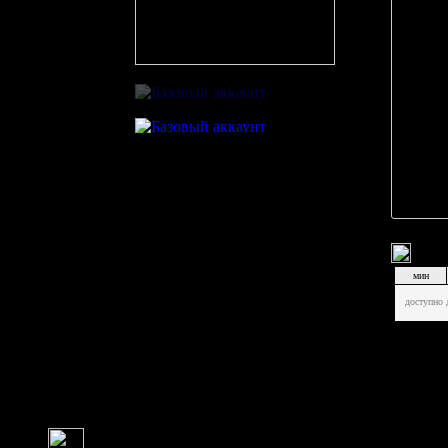
Игра в большинстве
Реализация большинства
На матче присутствовали
1
чел.
mixa1958
XK_Oka
Коммент
Стати
мин
доступно
Итого