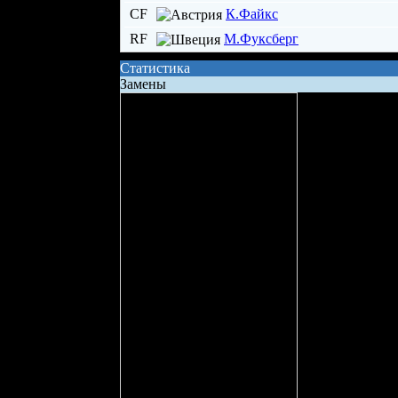
CF
К.Файкс
RF
М.Фуксберг
Статистика
Замены
Сила состава на поле
Владение шайбой
Всего бросков
Бросков в створ
xG (ожидаемые голы)
Вбрасывание
Точных передач
Неточных передач
Кол-во ТТД
Брак ТТД
Фолов
Поддержка