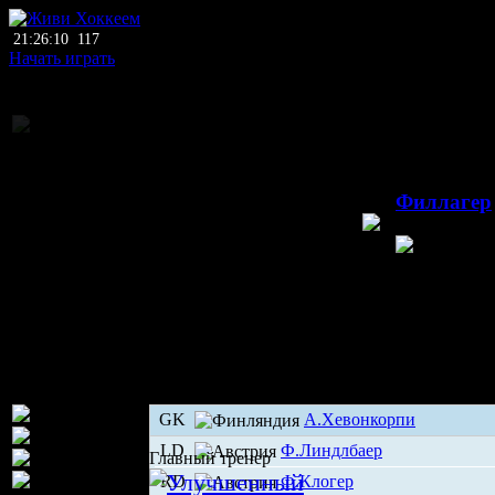
21:26:10
117
Начать играть
Национальное пе
02.1
Филлагер
Филлагер
А
GK
А.Хевонкорпи
LD
Ф.Линдлбаер
Главный тренер
RD
Ф.Клогер