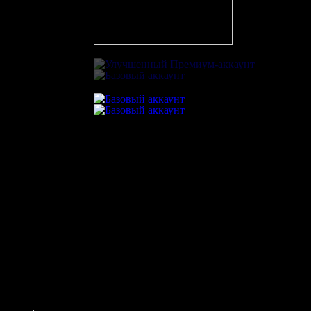
Игра в большинстве
Реализация большинства
На матче присутствовали
2
чел.
VismuT
mish_gun
ilis
DimDim