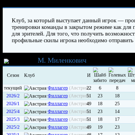
Характеристики игрока
Клуб, за который выступает данный игрок — про
тренировки команды в закрытом режиме как для п
для зрителей. Для того, что получить возможнос
профильные скилы игрока необходимо отправить 
Карьера
М. Миленкович
Сезон
Клуб
И
текущий
Филлагер
(Австрия)
22
6
8
2026/2
Филлагер
(Австрия)
51
23
18
2026/1
Филлагер
(Австрия)
49
18
25
2025/4
Филлагер
(Австрия)
51
23
14
2025/3
Филлагер
(Австрия)
51
18
17
2025/2
Филлагер
(Австрия)
49
19
23
2025/1
Филлагер
(Австрия)
48
17
12