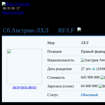
06:35:36
17
Начать играть
Сб.Австрии-ЛХЛ
→
RF
/
LF
Мир
ЛХЛ
Позиция
правый форва
Авс
Национальность
Дата рождения
27 лет
ok
(10/0
645 900 000
Стоимость
64 600 000
Зарплата (сезон)
загрузить фото
Статус
Обычный