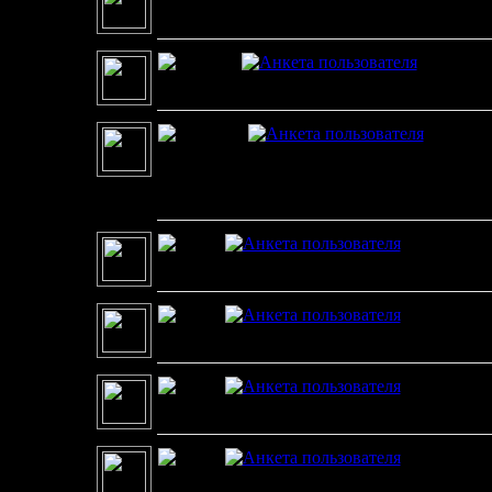
Вот она неизменная классика ) всех с нас
okus
01.0
С Новым Годом !!!
fanatmn
С новым годом, товарищи!!!
Ну а разрабам хочется пожелать, чтобы нако
давно...
sap29
02.01
С новым годом!
sap29
02.01
С новым годом!
sap29
02.01
С новым годом!
kondrat
03.
С Новым годом!