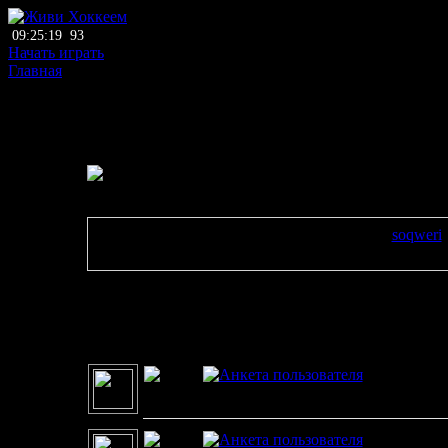
09:25:19
93
Начать играть
Главная
С Новым Годом 2026!
30 декабря 2025, вторник, 17:33, Автор:
soqweri
Просмотров:
530
, Рейтинг:
69
, Оценка: оформлен
9
Все комментарии
GRidlok_8
С наступающим новым годом!))
Beast
31.12