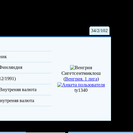
Хуйруйнен Янне
34/2/102
тник
Финляндия
Сигетсентмиклош
12/1991)
(
Венгрия. 1 лига
)
ty1340
Опыт и достижен