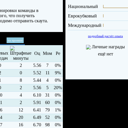
Национальный
енировки команды в
ого, что получить
Еврокубковый
одимо отправить скаута.
Международный
подробный расчёт опыта
на проекте
Личные награды
Оц
Мом
Ре
ещё нет
0
2
5.56
7
0%
2
0
5.52
11
9%
1
8
5.44
4
0%
0
2
5.56
5
20%
0
4
6.10
31
0%
1
2
5.91
60
0%
6
12
6.41
79
1%
4
20
6.49
52
0%
7
16
6.70
98
0%