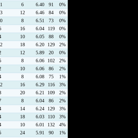
1
6
6.40
91
0%
3
12
6.46
84
0%
0
8
6.51
73
0%
6
16
6.04
119
0%
4
10
6.05
88
0%
2
18
6.20
129
2%
2
12
5.89
20
0%
5
8
6.06
102
2%
2
10
6.06
86
2%
4
8
6.08
75
1%
2
16
6.29
116
3%
8
20
6.21
109
2%
7
8
6.04
86
2%
4
14
6.24
129
3%
4
18
6.03
110
3%
4
10
6.01
132
4%
5
24
5.91
90
1%