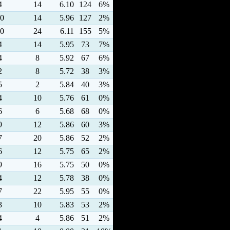
4
14
6.10
124
6%
0
14
5.96
127
2%
0
24
6.11
155
5%
4
14
5.95
73
7%
4
8
5.92
67
6%
2
8
5.72
38
3%
5
2
5.84
40
3%
4
10
5.76
61
0%
6
6
5.68
68
0%
9
12
5.86
60
3%
7
20
5.86
52
2%
6
12
5.75
65
2%
9
16
5.75
50
0%
4
12
5.78
38
0%
7
22
5.95
55
0%
3
10
5.83
53
2%
4
4
5.86
51
2%