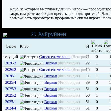
Клуб, за который выступает данный игрок — проводит тр
закрытом режиме как для прессы, так и для зрителей. Для т
возможность просмотреть профильные скилы игрока необх
Карьера
Я. Хуйруйнен
Сезон
Клуб
И
текущий
Сигетсентмиклош
(Венгрия)
21
0
2026/2
Виркья
(Финляндия)
22
1
2026/2
Сигетсентмиклош
(Венгрия)
15
0
2026/1
Виркья
(Финляндия)
11
1
2025/4
Виркья
(Финляндия)
39
0
1
2025/3
Виркья
(Финляндия)
51
0
1
2025/2
Виркья
(Финляндия)
50
1
1
2025/1
Виркья
(Финляндия)
51
0
1
2024/4
Виркья
(Финляндия)
51
0
1