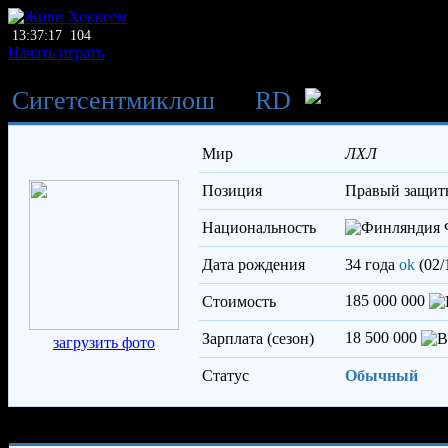
13:37:17
104
Начать играть
Сигетсентмиклош
→
RD
Мир
ЛХЛ
Позиция
правый защи
Национальность
Дата рождения
34 года
ok
(02/
185 000 000
Стоимость
18 500 000
Зарплата (сезон)
загрузить фото
Статус
Обычный
Характеристики игрока