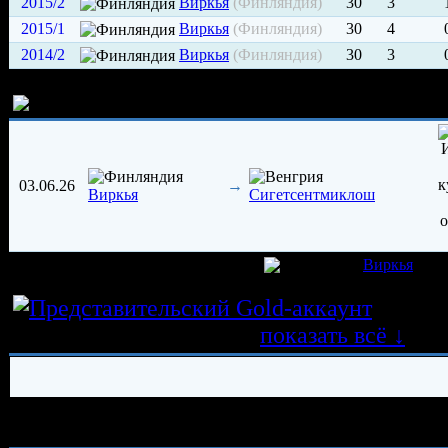
2015/2
Виркья
(Финляндия)
30
3
2015/1
Виркья
(Финляндия)
30
4
2014/2
Виркья
(Финляндия)
30
3
История трансферов игрока
03.06.26
→
Виркья
Сигетсентмиклош
игрок был создан 26.10.2014 в клубе
Виркья
Истор
трансферных операций
показать всё ↓
История травм хоккеиста