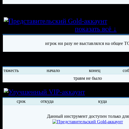
игрок был создан 14.02.2017
Истор
трансферных операций
показать всё ↓
игрок ни разу не выставлялся на общее Т
История травм хоккеиста
тяжесть
начало
конец
со
травм не было
Условия арен
срок
откуда
куда
Данный инструмент доступен только для