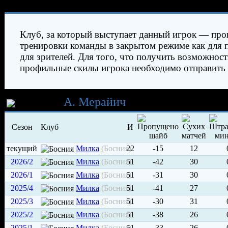
Характеристики игрока
Клуб, за который выступает данный игрок — про
тренировки команды в закрытом режиме как для п
для зрителей. Для того, что получить возможнос
профильные скилы игрока необходимо отправить 
Карьера
А. Мерайич
Сезон
Клуб
И
текущий
Милка
(Босния)
22
-15
12
2026/2
Милка
(Босния)
51
-42
30
2026/1
Милка
(Босния)
51
-31
30
2025/4
Милка
(Босния)
51
-41
27
2025/3
Милка
(Босния)
51
-30
31
2025/2
Милка
(Босния)
51
-38
26
2025/1
Милка
(Босния)
51
-33
26