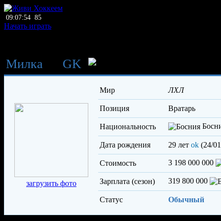
09:07:54
85
Начать играть
Милка
→
GK
Мерайич Ама
Мир
ЛХЛ
Позиция
вратарь
Босн
Национальность
Дата рождения
29 лет
ok
(24/01
3 198 000 000
Стоимость
319 800 000
Зарплата (сезон)
загрузить фото
Статус
Обычный