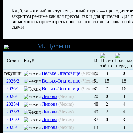
Клуб, за который выступает данный игрок — проводит тр
закрытом режиме как для прессы, так и для зрителей. Для т
возможность просмотреть профильные скилы игрока необ
скаута.
Карьера
М. Церман
Сезон
Клуб
И
текущий
Вельке-Опатовице
(Чехия)
20
3
0
2026/2
Вельке-Опатовице
(Чехия)
51
15
18
2026/1
Вельке-Опатовице
(Чехия)
31
7
16
2026/1
Липова
(Чехия)
20
0
3
2025/4
Липова
(Чехия)
48
2
4
2025/3
Липова
(Чехия)
49
2
4
2025/2
Липова
(Чехия)
37
0
3
2025/1
Липова
(Чехия)
13
1
3