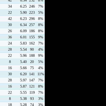
42
6.34
252
8%
34
6.25
246
7%
22
5.90
223
5%
42
6.23
296
8%
30
6.34
257
8%
26
6.09
186
8%
36
6.01
155
9%
24
5.83
162
7%
28
5.54
90
4%
22
5.96
188
9%
8
5.40
20
5%
16
5.66
75
4%
30
6.20
141
11%
28
5.97
147
7%
16
5.87
121
8%
22
5.55
119
7%
8
5.38
93
3%
18
5.28
74
3%