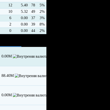
12
5.40
78
5%
10
5.32
49
2%
6
0.00
37
3%
2
0.00
39
8%
0
0.00
44
2%
0.00M
88.40M
0.00M