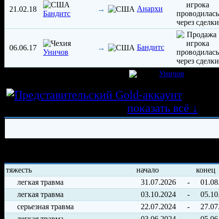
Анархи
21.02.18
→
Бандитс
Бандитс
06.06.17
→
Уничов
игрок был создан 26.10.2014 в клубе
Уничов
Истор
трансферных операций
показать всё ↓
История травм хоккеиста
тяжесть
начало
конец
легкая травма
31.07.2026
-
01.08
легкая травма
03.10.2024
-
05.10
серьезная травма
22.07.2024
-
27.07
легкая травма
03.06.2024
-
05.06