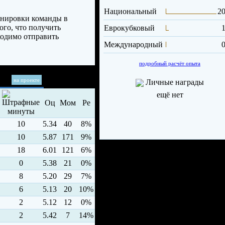
Национальный
20
енировки команды в
ого, что получить
Еврокубковый
1
ходимо отправить
Международный
0
подробный расчёт опыта
на проекте
Личные награды
ещё нет
Оц
Мом
Ре
10
5.34
40
8%
10
5.87
171
9%
18
6.01
121
6%
0
5.38
21
0%
8
5.20
29
7%
6
5.13
20
10%
2
5.12
12
0%
2
5.42
7
14%