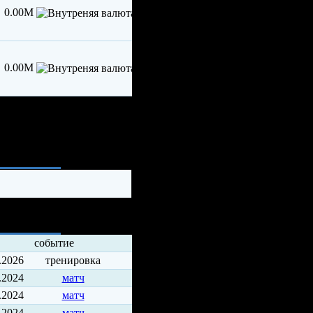
0.00M
0.00M
ия
событие
.2026
тренировка
.2024
матч
.2024
матч
.2024
матч