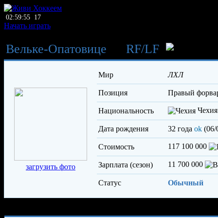
02:59:55
17
Начать играть
Вельке-Опатовице
→
RF
/
LF
Ц
Мир
ЛХЛ
Позиция
правый форва
Чехия
Национальность
Дата рождения
32 года
ok
(06/
117 100 000
Стоимость
11 700 000
Зарплата (сезон)
загрузить фото
Статус
Обычный
Характеристики игрока