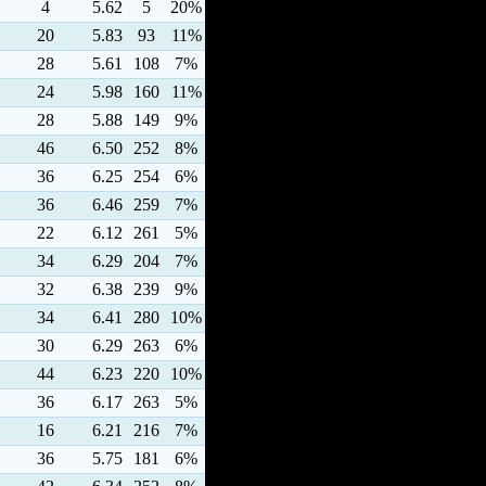
4
5.62
5
20%
20
5.83
93
11%
28
5.61
108
7%
24
5.98
160
11%
28
5.88
149
9%
46
6.50
252
8%
36
6.25
254
6%
36
6.46
259
7%
22
6.12
261
5%
34
6.29
204
7%
32
6.38
239
9%
34
6.41
280
10%
30
6.29
263
6%
44
6.23
220
10%
36
6.17
263
5%
16
6.21
216
7%
36
5.75
181
6%