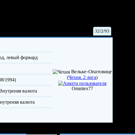
ерман Мартин
32/2/93
рд, левый форвард
Вельке-Опатовице
(
Чехия. 2 лига
)
08/1994)
Omnitex77
Опыт и достижения