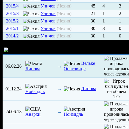
2015/4
Уничов
(Чехия)
45
4
3
2015/3
Уничов
(Чехия)
21
1
2
2015/2
Уничов
(Чехия)
30
1
1
2015/1
Уничов
(Чехия)
30
3
0
2014/2
Уничов
(Чехия)
30
1
0
История трансферов игрока
Вельке-
06.02.26
→
Липова
Опатовице
Липова
01.12.24
→
Нойзидль
24.06.18
→
Анархи
Нойзидль