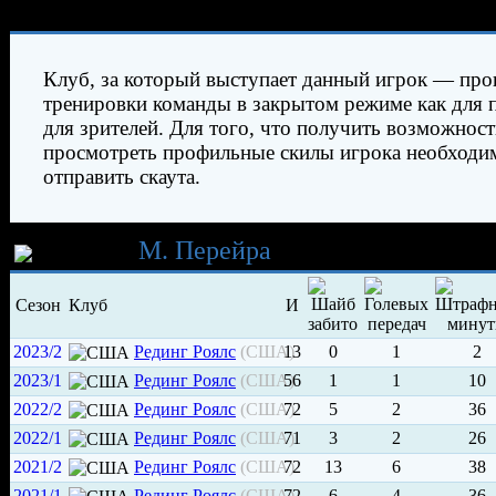
Характеристики игрока
Клуб, за который выступает данный игрок — про
тренировки команды в закрытом режиме как для п
для зрителей. Для того, что получить возможност
просмотреть профильные скилы игрока необходи
отправить скаута.
Карьера
М. Перейра
Сезон
Клуб
И
2023/2
Рединг Роялc
(США)
13
0
1
2
2023/1
Рединг Роялc
(США)
56
1
1
10
2022/2
Рединг Роялc
(США)
72
5
2
36
2022/1
Рединг Роялc
(США)
71
3
2
26
2021/2
Рединг Роялc
(США)
72
13
6
38
2021/1
Рединг Роялc
(США)
72
6
4
36