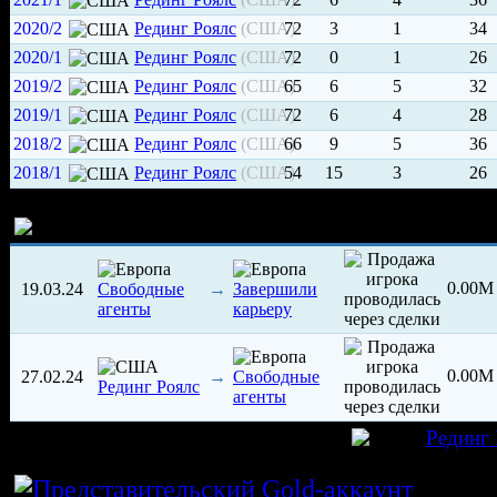
2020/2
Рединг Роялc
(США)
72
3
1
34
2020/1
Рединг Роялc
(США)
72
0
1
26
2019/2
Рединг Роялc
(США)
65
6
5
32
2019/1
Рединг Роялc
(США)
72
6
4
28
2018/2
Рединг Роялc
(США)
66
9
5
36
2018/1
Рединг Роялc
(США)
54
15
3
26
История трансферов игрока
0.00
19.03.24
→
Свободные
Завершили
агенты
карьеру
0.00
27.02.24
→
Свободные
Рединг Роялc
агенты
игрок был создан 06.05.2016 в клубе
Рединг 
Истор