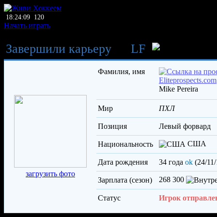
18:24:09
120
Начать играть
Завершили карьеру
→
LF
Пер
Фамилия, имя
Mike Pereira
Мир
ПХЛ
Позиция
левый форвард
США
Национальность
Дата рождения
34 года
ok
(24/11/
загрузить фото
268 300
Зарплата (сезон)
Статус
Игрок отправле