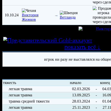
10.10.24
→
Виктория
Ветланда
Жижков
игрок был создан 07.10.2014 в клубе
Виктор
Истор
трансферных операций
показать всё ↓
игрок ни разу не выставлялся на обще
История травм хоккеиста
тяжесть
начало
конец
легкая травма
02.03.2026
-
04.0
легкая травма
13.09.2025
-
16.0
травма средней тяжести
28.03.2024
-
01.0
легкая травма
25.11.2023
-
27.1