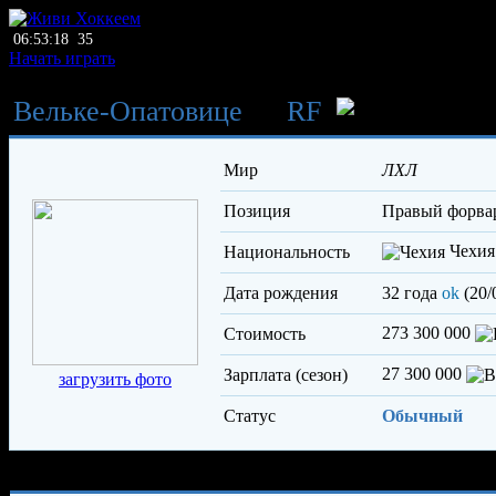
06:53:18
35
Начать играть
Вельке-Опатовице
→
RF
Кали
Мир
ЛХЛ
Позиция
правый форва
Чехия
Национальность
Дата рождения
32 года
ok
(20/
273 300 000
Стоимость
27 300 000
Зарплата (сезон)
загрузить фото
Статус
Обычный
Характеристики игрока