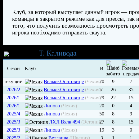
Клуб, за который выступает данный игрок — про
команды в закрытом режиме как для прессы, так и
того, что получить возможность просмотреть пр
игрока необходимо отправить скаута.
Карьера
Т. Каливода
Сезон
Клуб
И
текущий
Вельке-Опатовице
(Чехия)
20
9
7
2026/2
Вельке-Опатовице
(Чехия)
51
26
35
2026/1
Вельке-Опатовице
(Чехия)
29
22
15
2026/1
Липова
(Чехия)
20
0
4
2025/4
Липова
(Чехия)
50
8
9
2025/3
ЛХЛ Вялк 494
(Эстония)
27
8
15
2025/3
Липова
(Чехия)
19
3
0
2025/2
Ветланда
(Швеция)
3
1
1