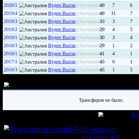
2020/1
Вуден Валли
(Австралия)
49
7
6
2019/4
Вуден Валли
(Австралия)
49
11
7
2019/3
Вуден Валли
(Австралия)
33
3
7
2019/2
Вуден Валли
(Австралия)
29
4
5
2019/1
Вуден Валли
(Австралия)
30
3
4
2018/3
Вуден Валли
(Австралия)
29
1
2
2018/1
Вуден Валли
(Австралия)
41
4
1
2017/1
Вуден Валли
(Австралия)
43
0
1
2016/3
Вуден Валли
(Австралия)
45
1
5
История трансферов игрока
Трансферов не было.
игрок был создан 29.05.2015 в клубе
Ву
Истор
трансферных операций
показать всё ↓