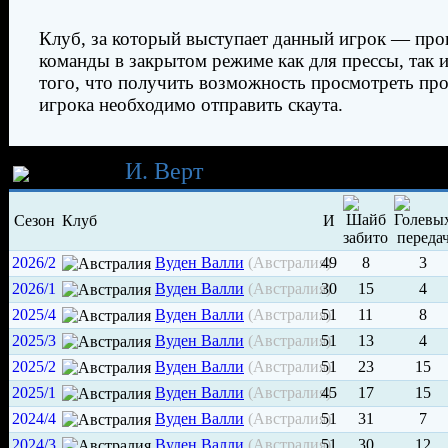
Клуб, за который выступает данный игрок — про
команды в закрытом режиме как для прессы, так и
того, что получить возможность просмотреть пр
игрока необходимо отправить скаута.
Карьера
И. Верт
Сезон
Клуб
И
2026/2
Вуден Валли
(Австралия)
49
8
3
2026/1
Вуден Валли
(Австралия)
30
15
4
2025/4
Вуден Валли
(Австралия)
51
11
8
2025/3
Вуден Валли
(Австралия)
51
13
4
2025/2
Вуден Валли
(Австралия)
51
23
15
2025/1
Вуден Валли
(Австралия)
45
17
15
2024/4
Вуден Валли
(Австралия)
51
31
7
2024/3
Вуден Валли
(Австралия)
51
30
12