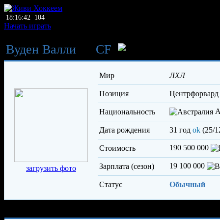
18:16:42
104
Начать играть
Вуден Валли
→
CF
Верт 
Мир
ЛХЛ
Позиция
центрфорвард
А
Национальность
Дата рождения
31 год
ok
(25/1
190 500 000
Стоимость
19 100 000
Зарплата (сезон)
загрузить фото
Статус
Обычный
Характеристики игрока