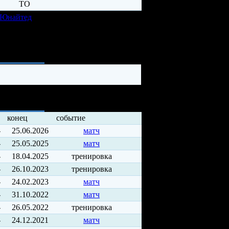
 Юнайтед
ия
конец
событие
-
25.06.2026
матч
-
25.05.2025
матч
-
18.04.2025
тренировка
-
26.10.2023
тренировка
-
24.02.2023
матч
-
31.10.2022
матч
-
26.05.2022
тренировка
-
24.12.2021
матч