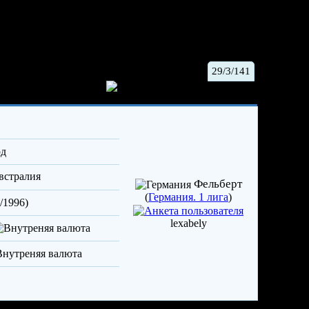
29/3/141
Дарраг
/игрок
Сб.Австралии-ЛХЛ
рд
стралия
Фельберт
(
Германия. 1 лига
)
/1996)
lexabely