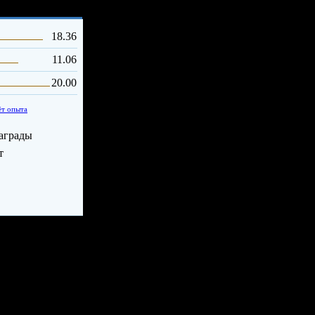
тижения
18.36
11.06
20.00
ёт опыта
аграды
т