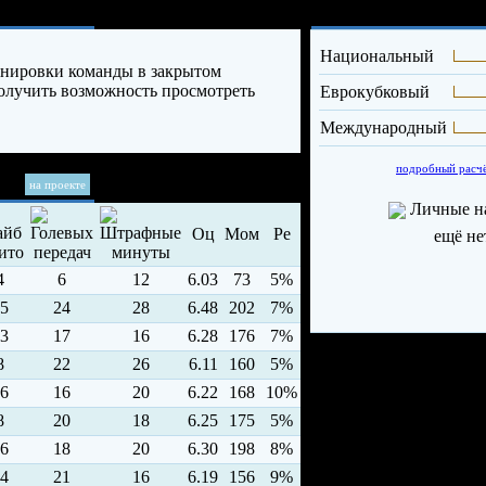
Опыт и дос
Национальный
енировки команды в закрытом
 получить возможность просмотреть
Еврокубковый
Международный
подробный расч
на проекте
Личные н
Оц
Мом
Ре
ещё не
4
6
12
6.03
73
5%
5
24
28
6.48
202
7%
3
17
16
6.28
176
7%
8
22
26
6.11
160
5%
6
16
20
6.22
168
10%
8
20
18
6.25
175
5%
6
18
20
6.30
198
8%
4
21
16
6.19
156
9%