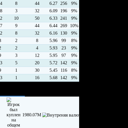
4
8
44
6.27
256
9%
8
3
32
6.09
196
9%
2
10
50
6.33
241
9%
7
9
44
6.44
269
10%
2
8
32
6.16
130
9%
8
2
8
5.96
99
8%
2
2
4
5.93
23
9%
9
3
12
5.95
97
9%
3
5
20
5.72
142
9%
9
1
30
5.45
116
8%
3
1
16
5.68
142
9%
1980.07M