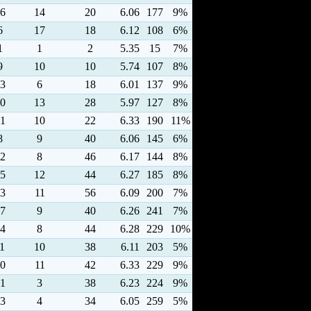
6
14
20
6.06
177
9%
6
17
18
6.12
108
6%
1
1
2
5.35
15
7%
9
10
10
5.74
107
8%
3
6
18
6.01
137
9%
0
13
28
5.97
127
8%
1
10
22
6.33
190
11%
8
9
40
6.06
145
6%
2
8
46
6.17
144
8%
5
12
44
6.27
185
8%
3
11
56
6.09
200
7%
7
9
40
6.26
241
7%
4
8
44
6.28
229
10%
1
10
38
6.11
203
5%
0
11
42
6.33
229
9%
1
3
38
6.23
224
9%
3
4
34
6.05
259
5%