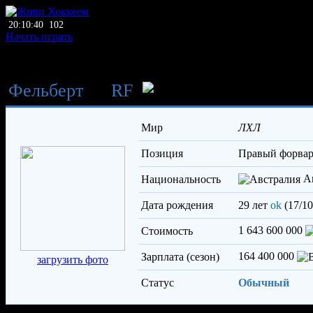
20:10:40
102
Начать играть
Фельберт
→
RF
Болтон 
Мир
ЛХЛ
Позиция
правый форва
Ав
Национальность
Дата рождения
29 лет
ok
(17/10
1 643 600 000
Стоимость
164 400 000
Зарплата (сезон)
загрузить фото
Статус
Обычный