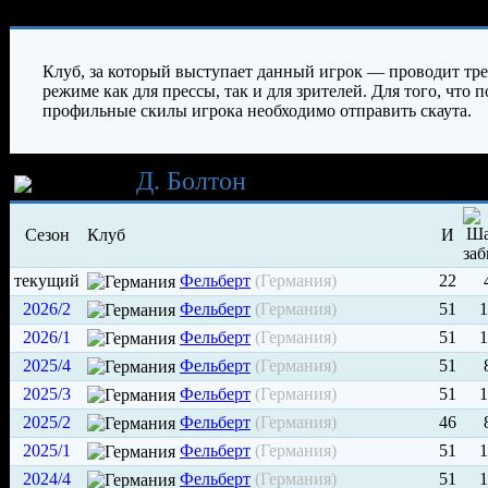
Характеристики игрока
Клуб, за который выступает данный игрок — проводит тр
режиме как для прессы, так и для зрителей. Для того, что
профильные скилы игрока необходимо отправить скаута.
Карьера
Д. Болтон
Сезон
Клуб
И
текущий
Фельберт
(Германия)
22
2026/2
Фельберт
(Германия)
51
1
2026/1
Фельберт
(Германия)
51
1
2025/4
Фельберт
(Германия)
51
2025/3
Фельберт
(Германия)
51
1
2025/2
Фельберт
(Германия)
46
2025/1
Фельберт
(Германия)
51
1
2024/4
Фельберт
(Германия)
51
1