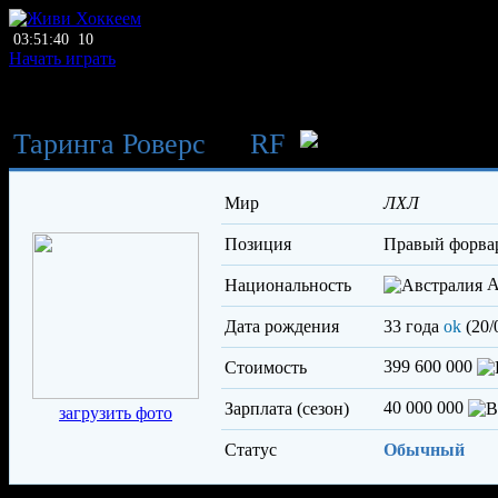
03:51:40
10
Начать играть
Таринга Роверс
→
RF
Спа
Мир
ЛХЛ
Позиция
правый форва
А
Национальность
Дата рождения
33 года
ok
(20/
399 600 000
Стоимость
40 000 000
Зарплата (сезон)
загрузить фото
Статус
Обычный