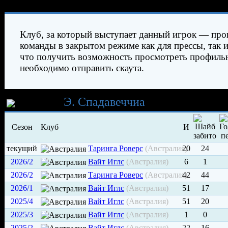
Характеристики игрока
Клуб, за который выступает данный игрок — про
команды в закрытом режиме как для прессы, так и
что получить возможность просмотреть профиль
необходимо отправить скаута.
Карьера
Э. Спадавеччиа
Сезон
Клуб
И
текущий
Таринга Роверс
(Австралия)
20
24
2026/2
Вайт Иглс
(Австралия)
6
1
2026/2
Таринга Роверс
(Австралия)
42
44
2026/1
Вайт Иглс
(Австралия)
51
17
2025/4
Вайт Иглс
(Австралия)
51
20
2025/3
Вайт Иглс
(Австралия)
1
0
2025/2
Вайт Иглс
(Австралия)
22
16