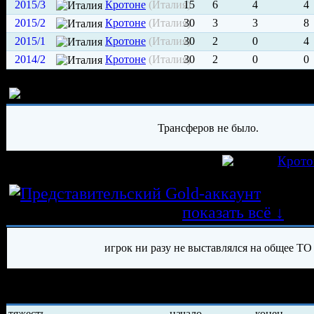
2015/3
Кротоне
(Италия)
15
6
4
4
2015/2
Кротоне
(Италия)
30
3
3
8
2015/1
Кротоне
(Италия)
30
2
0
4
2014/2
Кротоне
(Италия)
30
2
0
0
История трансферов игрока
Трансферов не было.
игрок был создан 01.02.2015 в клубе
Крото
Истор
трансферных операций
показать всё ↓
игрок ни разу не выставлялся на общее ТО
История травм хоккеиста
тяжесть
начало
конец