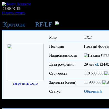
16:00:40
89
Начать играть
Кротоне
→
RF
/
LF
Пудду Ви
Мир
ЛХЛ
Позиция
правый форва
Итал
Национальность
Дата рождения
29 лет
ok
(24/0
118 600 000
Стоимость
11 900 000
Зарплата (сезон)
загрузить фото
Статус
Обычный
Характеристики игрока