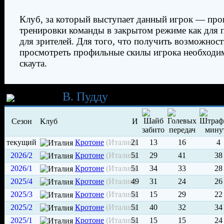
Клуб, за который выступает данный игрок — про
тренировки команды в закрытом режиме как для п
для зрителей. Для того, что получить возможност
просмотреть профильные скилы игрока необходи
скаута.
Карьера
В. Пудду
Сезон
Клуб
И
текущий
Кротоне
(Италия)
21
13
16
4
2026/2
Кротоне
(Италия)
51
29
41
38
2026/1
Кротоне
(Италия)
51
34
33
28
2025/4
Кротоне
(Италия)
49
31
24
26
2025/3
Кротоне
(Италия)
51
15
29
22
2025/2
Кротоне
(Италия)
51
40
32
34
2025/1
Кротоне
(Италия)
51
15
15
24