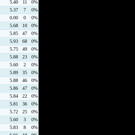
5.40
11
0%
5.37
7
0%
0.00
0
0%
5.68
10
0%
5.85
47
0%
5.93
68
0%
5.75
49
0%
5.88
23
0%
5.60
2
0%
5.89
35
0%
5.88
46
0%
5.86
47
0%
5.84
22
0%
5.81
36
0%
5.72
25
0%
5.60
3
0%
5.83
8
0%