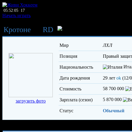
05:52:05
17
Начать играть
Кротоне
→
RD
Ферраро Але
Мир
ЛХЛ
Позиция
правый защи
Ита
Национальность
Дата рождения
29 лет
ok
(12/0
58 700 000
Стоимость
5 870 000
Зарплата (сезон)
загрузить фото
Статус
Обычный
Характеристики игрока