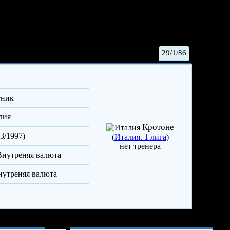
ссандро
29/1/86
тник
лия
Кротоне
3/1997)
(
Италия. 1 лига
)
нет тренера
Опыт и достижения