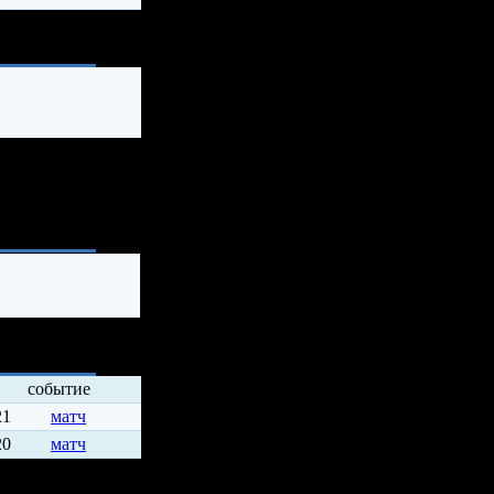
ия
событие
21
матч
20
матч
ды