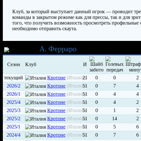
Клуб, за который выступает данный игрок — проводит тр
команды в закрытом режиме как для прессы, так и для зрит
того, что получить возможность просмотреть профильные
необходимо отправить скаута.
Карьера
А. Ферраро
Сезон
Клуб
И
текущий
Кротоне
(Италия)
21
0
0
2
2026/2
Кротоне
(Италия)
51
0
7
4
2026/1
Кротоне
(Италия)
51
0
4
4
2025/4
Кротоне
(Италия)
51
0
4
2
2025/3
Кротоне
(Италия)
51
0
1
2
2025/2
Кротоне
(Италия)
51
0
14
2
2025/1
Кротоне
(Италия)
51
0
5
6
2024/4
Кротоне
(Италия)
51
0
7
6