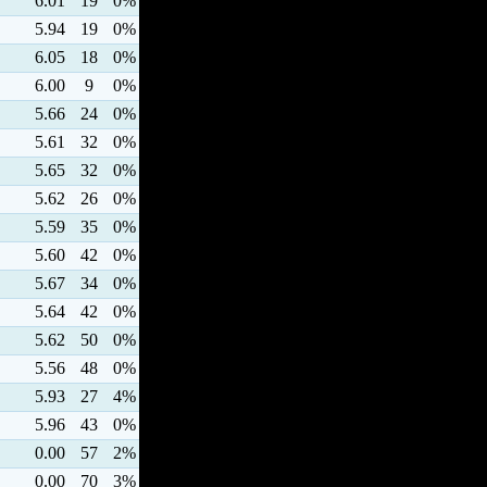
6.01
19
0%
5.94
19
0%
6.05
18
0%
6.00
9
0%
5.66
24
0%
5.61
32
0%
5.65
32
0%
5.62
26
0%
5.59
35
0%
5.60
42
0%
5.67
34
0%
5.64
42
0%
5.62
50
0%
5.56
48
0%
5.93
27
4%
5.96
43
0%
0.00
57
2%
0.00
70
3%