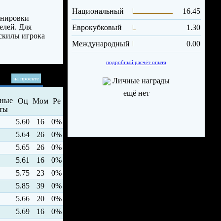
Национальный
16.45
енировки
елей. Для
Еврокубковый
1.30
 скилы игрока
Международный
0.00
подробный расчёт опыта
на проекте
Личные награды
ещё нет
Оц
Мом
Ре
5.60
16
0%
5.64
26
0%
5.65
26
0%
5.61
16
0%
5.75
23
0%
5.85
39
0%
5.66
20
0%
5.69
16
0%